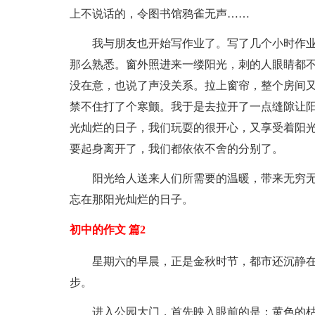
上不说话的，令图书馆鸦雀无声……
我与朋友也开始写作业了。写了几个小时作
那么熟悉。窗外照进来一缕阳光，刺的人眼睛都
没在意，也说了声没关系。拉上窗帘，整个房间
禁不住打了个寒颤。我于是去拉开了一点缝隙让
光灿烂的日子，我们玩耍的很开心，又享受着阳
要起身离开了，我们都依依不舍的分别了。
阳光给人送来人们所需要的温暖，带来无穷
忘在那阳光灿烂的日子。
初中的作文 篇2
星期六的早晨，正是金秋时节，都市还沉静
步。
进入公园大门，首先映入眼前的是：黄色的