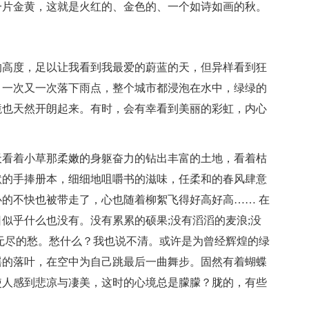
一片金黄，这就是火红的、金色的、一个如诗如画的秋。
的高度，足以让我看到我最爱的蔚蓝的天，但异样看到狂
，一次又一次落下雨点，整个城市都浸泡在水中，绿绿的
境也天然开朗起来。有时，会有幸看到美丽的彩虹，内心
天看着小草那柔嫩的身躯奋力的钻出丰富的土地，看着枯
默的手捧册本，细细地咀嚼书的滋味，任柔和的春风肆意
的不快也被带走了，心也随着柳絮飞得好高好高…… 在
似乎什么也没有。没有累累的硕果;没有滔滔的麦浪;没
无尽的愁。愁什么？我也说不清。或许是为曾经辉煌的绿
摇的落叶，在空中为自己跳最后一曲舞步。固然有着蝴蝶
使人感到悲凉与凄美，这时的心境总是朦朦？胧的，有些