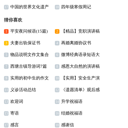
中国的世界文化遗产
四年级寒假周记
字合集七篇
年级作文合集8篇
17
18
小学作文
猜你喜欢
平安夜问候语(15篇)
【精品】竞职演讲稿
1
2
夫妻出轨保证书
再婚离婚协议书
汇编七篇
3
4
物品说明文作文集合
微博经典语录短语大
5
6
西塘古镇导游词7篇
感恩大自然的演讲稿
八篇
全
7
8
实用的初中生的作文
【实用】安全生产演
9
10
义诊活动总结
《遗愿清单》观后感
300字汇编5篇
讲稿四篇
11
12
欢迎词
升学祝福语
13
14
寄语
结婚祝福语
15
16
感言
感谢信
17
18