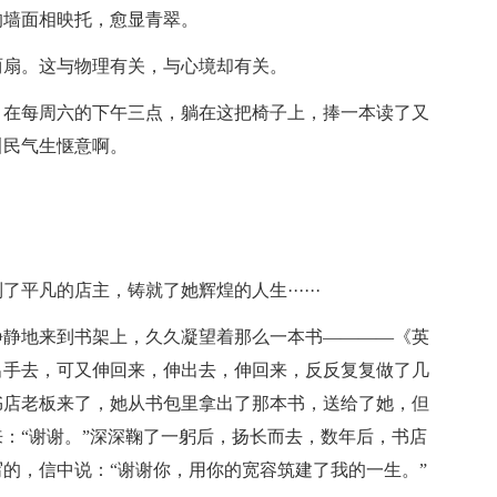
的墙面相映托，愈显青翠。
两扇。这与物理有关，与心境却有关。
。在每周六的下午三点，躺在这把椅子上，捧一本读了又
叫民气生惬意啊。
凡的店主，铸就了她辉煌的人生······
静静地来到书架上，久久凝望着那么一本书————《英
出手去，可又伸回来，伸出去，伸回来，反反复复做了几
书店老板来了，她从书包里拿出了那本书，送给了她，但
：“谢谢。”深深鞠了一躬后，扬长而去，数年后，书店
的，信中说：“谢谢你，用你的宽容筑建了我的一生。”