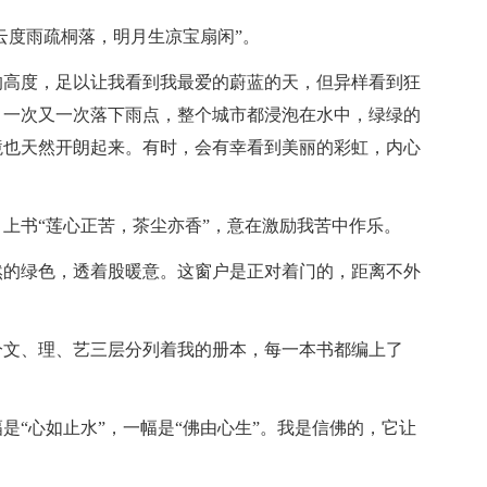
云度雨疏桐落，明月生凉宝扇闲”。
的高度，足以让我看到我最爱的蔚蓝的天，但异样看到狂
，一次又一次落下雨点，整个城市都浸泡在水中，绿绿的
境也天然开朗起来。有时，会有幸看到美丽的彩虹，内心
上书“莲心正苦，茶尘亦香”，意在激励我苦中作乐。
然的绿色，透着股暖意。这窗户是正对着门的，距离不外
分文、理、艺三层分列着我的册本，每一本书都编上了
是“心如止水”，一幅是“佛由心生”。我是信佛的，它让