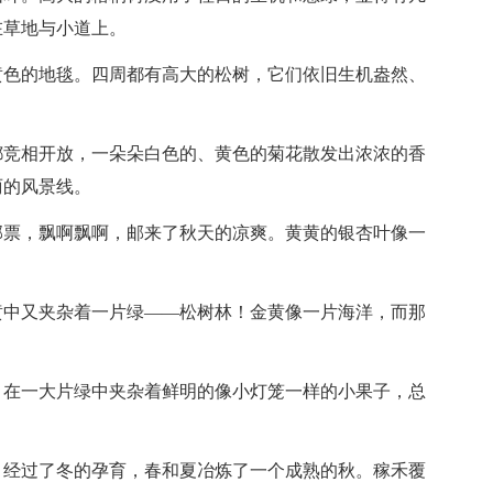
在草地与小道上。
黄色的地毯。四周都有高大的松树，它们依旧生机盎然、
都竞相开放，一朵朵白色的、黄色的菊花散发出浓浓的香
丽的风景线。
邮票，飘啊飘啊，邮来了秋天的凉爽。黄黄的银杏叶像一
黄中又夹杂着一片绿——松树林！金黄像一片海洋，而那
，在一大片绿中夹杂着鲜明的像小灯笼一样的小果子，总
、经过了冬的孕育，春和夏冶炼了一个成熟的秋。稼禾覆