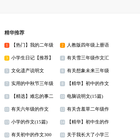
精华推荐
【热门】我的二年级
人教版四年级上册语
1
2
小学生日记【推荐】
有关雪三年级作文汇
作文300字锦集10篇
文教学计划
3
4
文化遗产说明文
有关想象未来三年级
编9篇
5
6
实用的中秋节三年级
【精华】初中的作文
作文300字三篇
7
8
【精选】难忘的事二
电脑说明文(15篇)
作文七篇
300字锦集9篇
9
10
有关六年级的作文
有关含羞草二年级作
年级作文300字锦集8篇
11
12
小学的作文(15篇)
【精华】初中生的作
300字四篇
文锦集8篇
13
14
有关初中的作文300
关于我长大了小学三
文合集5篇
15
16