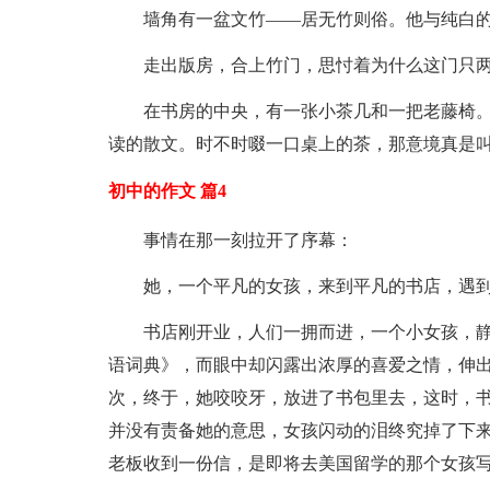
墙角有一盆文竹——居无竹则俗。他与纯白
走出版房，合上竹门，思忖着为什么这门只
在书房的中央，有一张小茶几和一把老藤椅
读的散文。时不时啜一口桌上的茶，那意境真是
初中的作文 篇4
事情在那一刻拉开了序幕：
她，一个平凡的女孩，来到平凡的书店，遇到了平
书店刚开业，人们一拥而进，一个小女孩，
语词典》，而眼中却闪露出浓厚的喜爱之情，伸
次，终于，她咬咬牙，放进了书包里去，这时，
并没有责备她的意思，女孩闪动的泪终究掉了下来
老板收到一份信，是即将去美国留学的那个女孩写