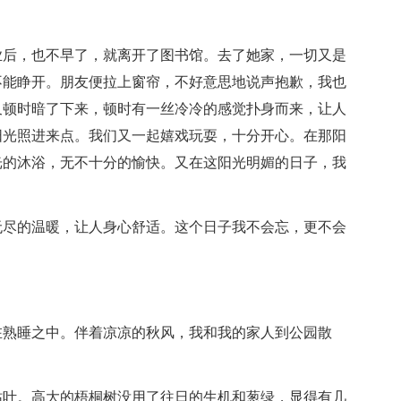
业后，也不早了，就离开了图书馆。去了她家，一切又是
不能睁开。朋友便拉上窗帘，不好意思地说声抱歉，我也
又顿时暗了下来，顿时有一丝冷冷的感觉扑身而来，让人
阳光照进来点。我们又一起嬉戏玩耍，十分开心。在那阳
光的沐浴，无不十分的愉快。又在这阳光明媚的日子，我
无尽的温暖，让人身心舒适。这个日子我不会忘，更不会
在熟睡之中。伴着凉凉的秋风，我和我的家人到公园散
枯叶。高大的梧桐树没用了往日的生机和葱绿，显得有几