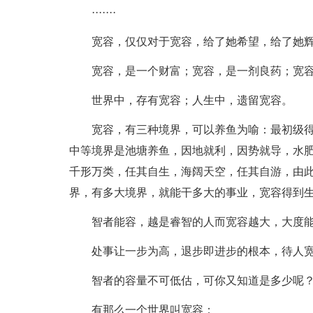
·······
宽容，仅仅对于宽容，给了她希望，给了她
宽容，是一个财富；宽容，是一剂良药；宽
世界中，存有宽容；人生中，遗留宽容。
宽容，有三种境界，可以养鱼为喻：最初级
中等境界是池塘养鱼，因地就利，因势就导，水
千形万类，任其自生，海阔天空，任其自游，由
界，有多大境界，就能干多大的事业，宽容得到
智者能容，越是睿智的人而宽容越大，大度
处事让一步为高，退步即进步的根本，待人
智者的容量不可低估，可你又知道是多少呢
有那么一个世界叫宽容；