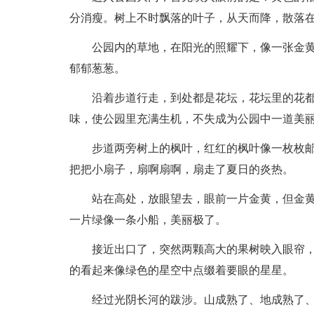
分消瘦。树上不时飘落的叶子，从天而降，散落
公园内的草地，在阳光的照耀下，像一张金
郁郁葱葱。
沿着步道行走，到处都是花坛，花坛里的花
味，使公园里充满生机，不失成为公园中一道美
步道两旁树上的枫叶，红红的枫叶像一枚枚
把把小扇子，扇啊扇啊，扇走了夏日的炎热。
站在高处，放眼望去，眼前一片金黄，但金
一片绿像一条小船，美丽极了。
接近出口了，突然两颗高大的果树映入眼帘
的看起来像绿色的星空中点缀着要眼的星星。
经过光阴长河的跋涉。山成熟了、地成熟了