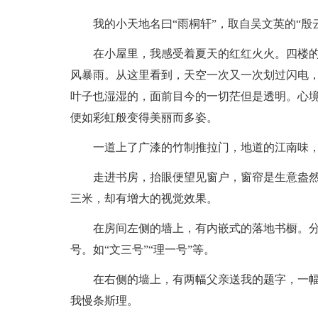
我的小天地名曰“雨桐轩”，取自吴文英的“殷
在小屋里，我感受着夏天的红红火火。四楼
风暴雨。从这里看到，天空一次又一次划过闪电
叶子也湿湿的，面前目今的一切茫但是透明。心
便如彩虹般变得美丽而多姿。
一道上了广漆的竹制推拉门，地道的江南味，
走进书房，抬眼便望见窗户，窗帘是生意盎
三米，却有增大的视觉效果。
在房间左侧的墙上，有内嵌式的落地书橱。
号。如“文三号”“理一号”等。
在右侧的墙上，有两幅父亲送我的题字，一幅
我慢条斯理。