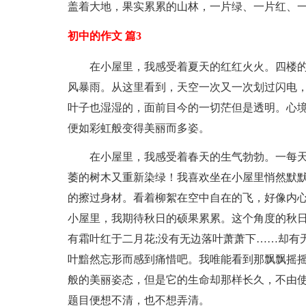
盖着大地，果实累累的山林，一片绿、一片红、
初中的作文 篇3
在小屋里，我感受着夏天的红红火火。四楼
风暴雨。从这里看到，天空一次又一次划过闪电
叶子也湿湿的，面前目今的一切茫但是透明。心
便如彩虹般变得美丽而多姿。
在小屋里，我感受着春天的生气勃勃。一每
萎的树木又重新染绿！我喜欢坐在小屋里悄然默
的擦过身材。看着柳絮在空中自在的飞，好像内心
小屋里，我期待秋日的硕果累累。这个角度的秋日
有霜叶红于二月花;没有无边落叶萧萧下……却有
叶黯然忘形而感到痛惜吧。我唯能看到那飘飘摇
般的美丽姿态，但是它的生命却那样长久，不由
题目便想不清，也不想弄清。