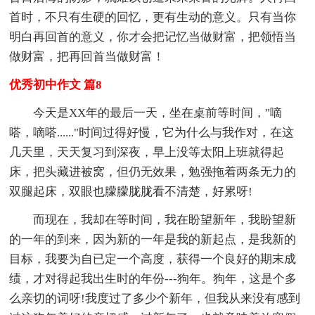
首时，不只有生硬的回忆，更有生动的意义。只有当你
明白再回首的意义，你才会把记忆当做财富，把领悟当
做财富，把再回首当做财富！
优秀初中作文 篇8
今天是XX年的最后一天，坐在桌前等时间，"嘀
嗒，嘀嗒......"时间过得好慢，它为什么与我作对，在这
几天里，天天复习到深夜，早上没等太阳上班就得起
床，把头藏进被窝，但仍无效果，勉强拖着两条无力的
双腿起床，双眼也朦朦胧胧看不清楚，好累呀!
而现在，我却在等时间，我在盼望新年，我盼望新
的一年的到来，因为新的一年是我的新起点，是我新的
目标，我要为自已定一个高度，获得一个良好的期末成
绩，才对得起我出生时的年份---狗年。狗年，这是个多
么亲切的词呀!我度过了多少个新年，但我从来没有感到