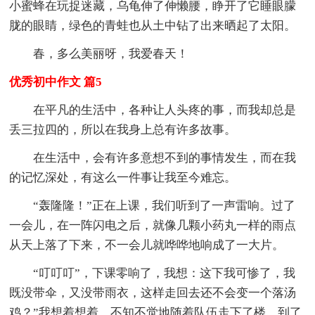
小蜜蜂在玩捉迷藏，乌龟伸了伸懒腰，睁开了它睡眼朦
胧的眼睛，绿色的青蛙也从土中钻了出来晒起了太阳。
春，多么美丽呀，我爱春天！
优秀初中作文 篇5
在平凡的生活中，各种让人头疼的事，而我却总是
丢三拉四的，所以在我身上总有许多故事。
在生活中，会有许多意想不到的事情发生，而在我
的记忆深处，有这么一件事让我至今难忘。
“轰隆隆！”正在上课，我们听到了一声雷响。过了
一会儿，在一阵闪电之后，就像几颗小药丸一样的雨点
从天上落了下来，不一会儿就哗哗地响成了一大片。
“叮叮叮”，下课零响了，我想：这下我可惨了，我
既没带伞，又没带雨衣，这样走回去还不会变一个落汤
鸡？”我想着想着，不知不觉地随着队伍走下了楼。到了