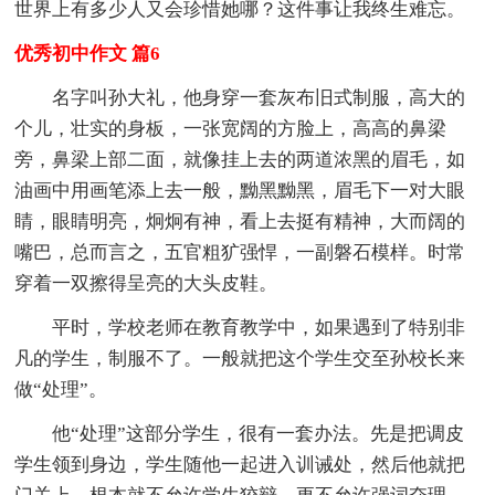
世界上有多少人又会珍惜她哪？这件事让我终生难忘。
优秀初中作文 篇6
名字叫孙大礼，他身穿一套灰布旧式制服，高大的
个儿，壮实的身板，一张宽阔的方脸上，高高的鼻梁
旁，鼻梁上部二面，就像挂上去的两道浓黑的眉毛，如
油画中用画笔添上去一般，黝黑黝黑，眉毛下一对大眼
睛，眼睛明亮，炯炯有神，看上去挺有精神，大而阔的
嘴巴，总而言之，五官粗犷强悍，一副磐石模样。时常
穿着一双擦得呈亮的大头皮鞋。
平时，学校老师在教育教学中，如果遇到了特别非
凡的学生，制服不了。一般就把这个学生交至孙校长来
做“处理”。
他“处理”这部分学生，很有一套办法。先是把调皮
学生领到身边，学生随他一起进入训诫处，然后他就把