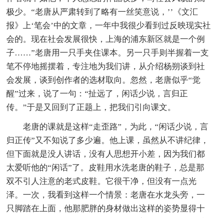
极少。“老唐从严肃转到了略有一丝笑意说，’’《文汇
报》上‘笔会’中的文章，一年中我很少看到过反映现实社
会的。现在社会发展很快，上海的浦东新区就是一个例
子……”老唐用一只手夹住课本。另一只手则半握着一支
笔不停地摇摆着，专注地为我们讲，从介绍杨朔谈到社
会发展，谈到创作者的选材取向。忽然，老唐似乎“觉
醒”过来，说了一句：“扯远了，闲话少说，言归正
传。”于是又回到了正题上，把我们引向课文。
老唐的课就是这样“走歪路”，为此，“闲话少说，言
归正传”又不知说了多少遍。他上课，虽然从不讲纪律，
但下面就是没人讲话，没有人思想开小差，因为我们都
太爱听他的“闲话”了。皮鞋用水洗老唐的鞋子，总是那
双不引人注意的老式皮鞋。它很干净，但没有一点光
泽。一次，我看到这样一个情景：老唐在水龙头旁，一
只脚踏在上面，他那肥胖的身材做出这样的姿势显得十