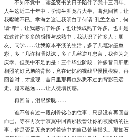
不知不觉中，读圣贤书的日子陪伴了我十三四年。
人生这近二十年中，学海生涯竟占大半。蓦然回首，让
我唏嘘不已。学海之途让我明白了何谓“孔孟之道”，何
谓“孝”，让我感悟了许多，也让我成熟了许多。也正是
在这许许多多的感悟与成熟中，我认识了许多人：朋
友、同学……让我原本平淡的生活，多了几笔浓墨重
彩，多了几许相濡以沫，多了几丝逆耳忠言，我也为之
庆幸。但美中不足的是：三个毕业阶段，许多昔日肝胆
相照的好兄弟的背影，竟在记忆的视线里慢慢模糊。再
回首时，才发现，昔日里那再也熟悉不过的背影已远
走。越来越远……让人徒增伤感。
再回首，泪眼朦胧……
谁不曾有过一段刻骨铭心的往事，只是没有再回首
而已。等在再次于寂寞中回首那段曾让你的被魔结的往
事，你是否是无奈的对着镜中的自己苦笑摇头。那如石