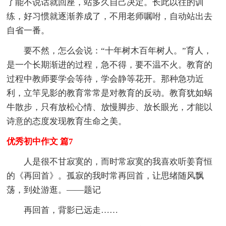
了能不说话就回座，站多久自己决定。长此以往的训
练，好习惯就逐渐养成了，不用老师嘱咐，自动站出去
自省一番。
要不然，怎么会说：“十年树木百年树人。”育人，
是一个长期渐进的过程，急不得，要不温不火。教育的
过程中教师要学会等待，学会静等花开。那种急功近
利，立竿见影的教育常常是对教育的反动。教育犹如蜗
牛散步，只有放松心情、放慢脚步、放长眼光，才能以
诗意的态度发现教育生命之美。
优秀初中作文 篇7
人是很不甘寂寞的，而时常寂寞的我喜欢听姜育恒
的《再回首》。孤寂的我时常再回首，让思绪随风飘
荡，到处游逛。——题记
再回首，背影已远走……