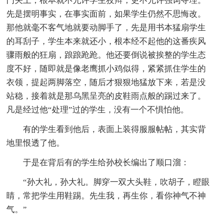
门关上，根本就不允许学生狡辩，更不允许强词夺理。
先是摆明事实，在事实面前，如果学生仍然不思悔改。
那他就毫不客气地就要动脚手了，先是用书本猛扇学生
的耳刮子，学生本来就还小，根本经不起他的这番疾风
骤雨般的狂扇，踉踉跄跄。他还要倒说被挨整的学生态
度不好，随即就是像老鹰抓小鸡似得，紧紧抓住学生的
衣领，提起两脚落空，随后才狠狠地猛放下来，若是没
站稳，接着就是那乌黑呈亮的皮鞋雨点般的踢过来了。
凡是经过他“处理”过的学生，没有一个不惧怕他。
有的学生看到他后，表面上装得服服帖帖，其实背
地里恨透了他。
于是在背后有的学生给孙校长编出了顺口溜：
“孙大礼，孙大礼。脚穿一双大头鞋，吹胡子，瞪眼
睛，常把学生用鞋踢。先生我，再生你，看你神气不神
气。”