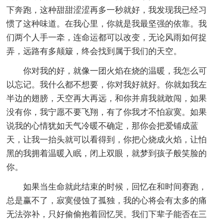
下奔跑，这种甜甜涩涩再多一秒就好，我发现我已经习
惯了这种味道。在我心里，你就是我最坚强的依靠。我
们两个人手一牵，连命运都可以改变，无论风雨如何捉
弄，远路有多颠簸，终会找到属于我们的天空。
你对我的好，就像一团火焰在烧的温暖，我怎么可
以忘记。我什么都不想要，你对我好就好。你就如我左
半边的翅膀，天空再大再远，和你并肩我就敢闯，如果
没有你，我宁愿不要飞翔，有了你我才不怕寂寞。如果
说我的心情犹如天气冷暖不确定，那你会把爱铺成蓝
天，让我一抬头就可以看得到，你把心烧成火焰，让怕
黑的我拥着温暖入眠，闭上双眼，就梦到孩子般笑脸的
你。
如果当生命就此结束的时候，回忆在和时间赛跑，
总是赢不了，寂寞侵蚀了孤独，我的心将会有太多的痛
无法弥补，只好偷偷抱着回忆哭。我们下辈子能否在三