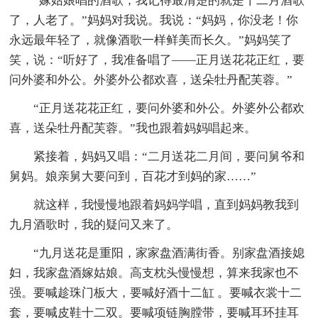
“嫁姑娘唱的酒歌，我记得最清楚的就是十二月酒歌
了，人老了。”妈妈对我说。我说：“妈妈，你没老！你
永远最年轻了，就像酒歌一样鲜美而长久。”妈妈笑了
笑，说：“听好了，我准备唱了——正月送花花正红，要
问外婆和外公。外婆外公都欢喜，送朵牡丹配芙蓉。”
“正月送花花正红，要问外婆和外公。外婆外公都欢
喜，送朵牡丹配芙蓉。”我也跟着妈妈唱起来。
紧接着，妈妈又唱：“二月送花二月间，要问舅爷和
舅妈。娘亲舅大要问到，百花才到妈的家……”
就这样，我慢慢地跟着妈妈学唱，直到妈妈教我到
九月酒歌时，我的疑问又来了。
“九月送花是重阳，家家盘酒满街香。别家盘酒接媳
妇，我家盘酒嫁姑娘。高支枕头慢慢想，算来我家也不
强。要喊趁珠门板大，要喊好酒十二缸 。要喊衣裳十二
套，要喊皮鞋十二双。要喊项链胸膛带，要喊耳环挂耳