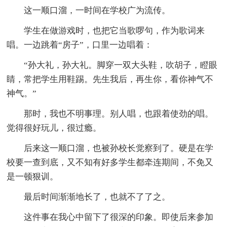
这一顺口溜，一时间在学校广为流传。
学生在做游戏时，也把它当歌啰句，作为歌词来
唱。一边跳着“房子”，口里一边唱着：
“孙大礼，孙大礼。脚穿一双大头鞋，吹胡子，瞪眼
睛，常把学生用鞋踢。先生我后，再生你，看你神气不
神气。”
那时，我也不明事理。别人唱，也跟着使劲的唱。
觉得很好玩儿，很过瘾。
后来这一顺口溜，也被孙校长觉察到了。硬是在学
校要一查到底，又不知有好多学生都牵连期间，不免又
是一顿狠训。
最后时间渐渐地长了，也就不了了之。
这件事在我心中留下了很深的印象。即使后来参加