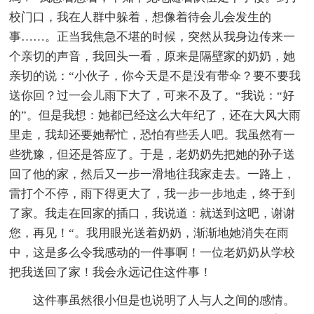
校门口，我在人群中躲着，想像着待会儿会发生的
事……。正当我焦急不堪的时候，突然从我身边传来一
个亲切的声音，我回头一看，原来是隔壁家的奶奶，她
亲切的说：“小伙子，你今天是不是没有带伞？要不要我
送你回？过一会儿雨下大了，可来不及了。“我说：“好
的”。但是我想：她都已经这么大年纪了，还在大风大雨
里走，我却还要她帮忙，恐怕有些丢人吧。我虽然有一
些犹豫，但还是答应了。于是，老奶奶先把她的孙子送
回了他的家，然后又一步一滑地往我家走去。一路上，
雷打个不停，雨下得更大了，我一步一步地走，终于到
了家。我走在回家的插口，我说道：就送到这吧，谢谢
您，再见！“。我用眼光送着奶奶，渐渐地她消失在雨
中，这是多么令我感动的一件事啊！一位老奶奶从学校
把我送回了家！我会永远记住这件事！
这件事虽然很小但是也说明了人与人之间的感情。