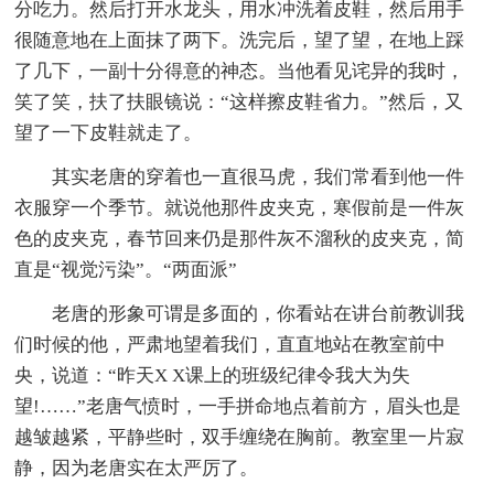
分吃力。然后打开水龙头，用水冲洗着皮鞋，然后用手
很随意地在上面抹了两下。洗完后，望了望，在地上踩
了几下，一副十分得意的神态。当他看见诧异的我时，
笑了笑，扶了扶眼镜说：“这样擦皮鞋省力。”然后，又
望了一下皮鞋就走了。
其实老唐的穿着也一直很马虎，我们常看到他一件
衣服穿一个季节。就说他那件皮夹克，寒假前是一件灰
色的皮夹克，春节回来仍是那件灰不溜秋的皮夹克，简
直是“视觉污染”。“两面派”
老唐的形象可谓是多面的，你看站在讲台前教训我
们时候的他，严肃地望着我们，直直地站在教室前中
央，说道：“昨天X X课上的班级纪律令我大为失
望!……”老唐气愤时，一手拼命地点着前方，眉头也是
越皱越紧，平静些时，双手缠绕在胸前。教室里一片寂
静，因为老唐实在太严厉了。