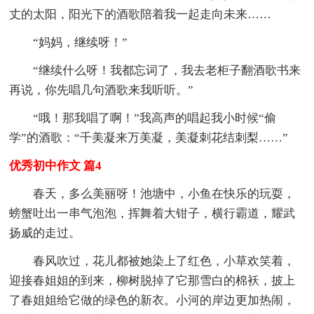
丈的太阳，阳光下的酒歌陪着我一起走向未来……
“妈妈，继续呀！”
“继续什么呀！我都忘词了，我去老柜子翻酒歌书来
再说，你先唱几句酒歌来我听听。”
“哦！那我唱了啊！”我高声的唱起我小时候“偷
学”的酒歌：“千美凝来万美凝，美凝刺花结刺梨……”
优秀初中作文 篇4
春天，多么美丽呀！池塘中，小鱼在快乐的玩耍，
螃蟹吐出一串气泡泡，挥舞着大钳子，横行霸道，耀武
扬威的走过。
春风吹过，花儿都被她染上了红色，小草欢笑着，
迎接春姐姐的到来，柳树脱掉了它那雪白的棉袄，披上
了春姐姐给它做的绿色的新衣。小河的岸边更加热闹，