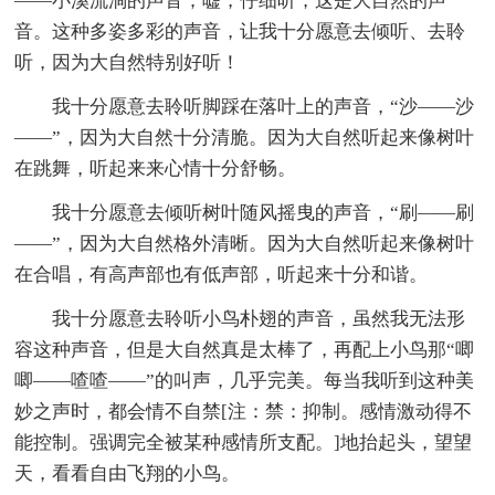
——小溪流淌的声音；嘘，仔细听，这是大自然的声
音。这种多姿多彩的声音，让我十分愿意去倾听、去聆
听，因为大自然特别好听！
我十分愿意去聆听脚踩在落叶上的声音，“沙——沙
——”，因为大自然十分清脆。因为大自然听起来像树叶
在跳舞，听起来来心情十分舒畅。
我十分愿意去倾听树叶随风摇曳的声音，“刷——刷
——”，因为大自然格外清晰。因为大自然听起来像树叶
在合唱，有高声部也有低声部，听起来十分和谐。
我十分愿意去聆听小鸟朴翅的声音，虽然我无法形
容这种声音，但是大自然真是太棒了，再配上小鸟那“唧
唧——喳喳——”的叫声，几乎完美。每当我听到这种美
妙之声时，都会情不自禁[注：禁：抑制。感情激动得不
能控制。强调完全被某种感情所支配。]地抬起头，望望
天，看看自由飞翔的小鸟。