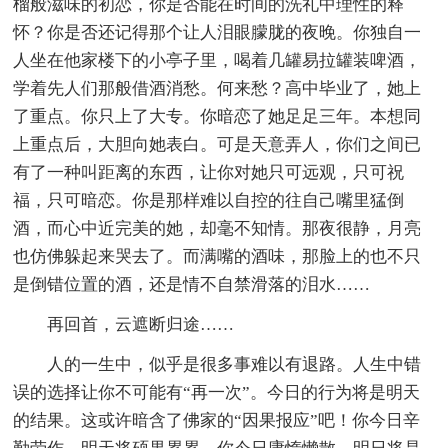
榴般滋味的初恋，你是否能在时间的洗礼中理性的释
怀？你是否还记得那个让人泪眼朦胧的夜晚。你独自一
人坐在他家楼下的小亭子里，喝着几罐易拉罐装啤酒，
学着先人们那般借酒消愁。何来愁？高中毕业了，她上
了重点。你只上了大专。你暗恋了她足足三年。本想同
上重点后，大胆向她表白。可是天意弄人，你们之间已
有了一种叫距离的东西，让你对她只可远观，只可祝
福，只可暗恋。你是那样难以自控的往自己嘴里猛倒
酒，而心中近完美的她，却毫不知情。那夜很静，月亮
也仿佛躲起来哭去了。而满嘴的酒味，那脸上的也不只
是倒错位置的酒，还是情不自禁滑落的泪水……
再回首，云遮断归途……
人的一生中，似乎是很多事难以有退路。人生中错
误的选择让你不可能有“再一次”。今日的行为将是明天
的结果。这或许暗含了佛家的“因果报应”吧！你今日辛