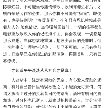
勤劳作，明天将硕果累累。你今日庸惰懒散，明日将是
陈糠烂谷。不可能当你庸惰懒散，收到陈糠烂谷后，才
明白辛勤劳作的必要。那么你将不可能有“归途”。即使
有，也要待到明年“春暖花开”。今年只有忍饥挨饿或是
看别人的.脸色借贷。当你猛然回首时，一切的往事都如
电影重放般映入你的记忆海平面。你会发现，一切都是
那么熟悉。当你想故地重游，想改变昔日的是非时，但
一切的事实与理智告诉你，一切已不可能。人只有往前
进，归途早已在你踏过的刹那倾倒。再回首时，只有云
雾缭绕。
才知道平平淡淡从从容容才是真！
人这辈中，注定有聚散的无奈，有心爱人无助的远
离，有对自己昔日里错误欲改之而不能的无可奈何。何
谓太执着？过分的执着昔日的伤别离，酒难有明日的喜
相逢。过分怀恋已逝人，就难以把握眼前人。过分沉浸
昔日后悔的阴影，就难以创造未来荣誉的光辉。人再回