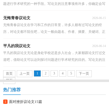
题进行学术研究的一种手段。写论文的注意事项有许多，你确定会写
吗？以下是小编为大家整理的珍惜时间议论文，希望对大...
无悔青春议论文
2026-06-15
无悔青春议论文在学习和工作的日常里，许多人都有过写论文的经
历，对论文都不陌生吧，论文一般由题名、作者、摘要、关键词、正
文、参考文献和附录等部分组成。相信许多人会觉得论...
平凡的我议论文
2026-06-14
平凡的我议论文无论是身处学校还是步入社会，大家都跟论文打过交
道吧，借助论文可以达到探讨问题进行学术研究的目的。写论文的注
意事项有许多，你确定会写吗？以下是小编收集整理的...
1
2
3
4
5
首页
上一页
下一页
尾页
热门推荐
1
面对挫折议论文15篇