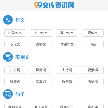
作文
小学作文
初中作文
高中作文
记叙文
议论文
说明文
话题作文
周记
日记
读书笔记
读书心得
读后感
实用文
观后感
广告词
导游词
主持词
祝酒词
答谢词
欢迎词
感谢信
表扬信
句子
经典语录
名人名言
唯美句子
座右铭