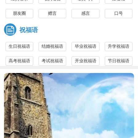
朋友圈
赠言
感言
口号
寄语
评语
问候语
祝福语
生日祝福语
结婚祝福语
毕业祝福语
升学祝福语
高考祝福语
考试祝福语
开业祝福语
节日祝福语