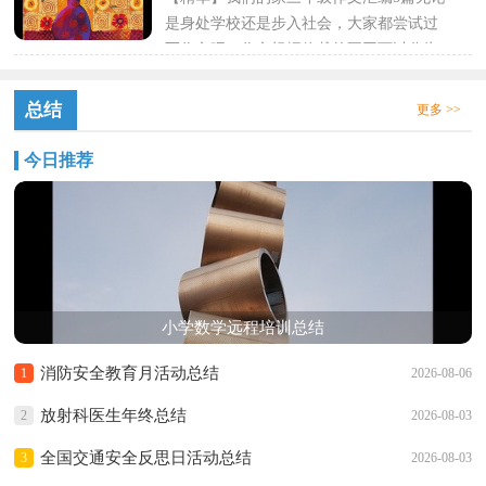
是身处学校还是步入社会，大家都尝试过
写作文吧，作文根据体裁的不同可以分为
记叙文、说明文、应用文、...
总结
更多 >>
今日推荐
小学数学远程培训总结
消防安全教育月活动总结
1
2026-08-06
放射科医生年终总结
2
2026-08-03
全国交通安全反思日活动总结
3
2026-08-03