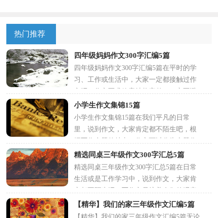
热门推荐
四年级妈妈作文300字汇编5篇
四年级妈妈作文300字汇编5篇在平时的学
习、工作或生活中，大家一定都接触过作
文吧，作文要求篇章结构完整，一定要避
免无结尾作文的出现。那么你有...
小学生作文集锦15篇
小学生作文集锦15篇在我们平凡的日常
里，说到作文，大家肯定都不陌生吧，根
据写作命题的特点，作文可以分为命题作
文和非命题作文。那么问题来了，到底...
精选同桌三年级作文300字汇总5篇
精选同桌三年级作文300字汇总5篇在日常
生活或是工作学习中，说到作文，大家肯
定都不陌生吧，写作文是培养人们的观察
力、联想力、想象力、思考力和...
【精华】我们的家三年级作文汇编5篇
【精华】我们的家三年级作文汇编5篇无论