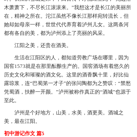
木萧萧下，不尽长江滚滚来。”我想这才是长江的美丽所
在，精神之所在。沱江虽然不像长江那样宛转流长，但
她却如母亲一样，世世代代养育着泸州儿女。这两条河
都有各自的美，都为泸州添上了亮丽的风采。
江阳之美，还贵在酒美。
生活在江阳区的人，都知道劳教广场在哪里，因为
国窖1573就是在那里酝酿生产的。国窖酒场有着悠久的
历史文化和璀璨的酒文化。这里的酒香飘十里，好比仙
露琼浆，连“巴蜀第一才子”的张问陶都为之赞叹：“禁愁
凭蜀酒，扶醉一开颜。”泸州被称作真正的“酒城”也源于
至此。
泸州是个好地方，山美，水美，酒更美。酒城之
美，最在江阳。
初中游记作文 篇5