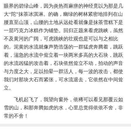
眼界的碧绿山峰，因为炎热而麻痹的神经竟以为那是几
大“陀”抹茶冰淇淋。的确，幽绿的树林紧密地排列在山
腰直至山顶，山腰的土地从远处看就像是抹茶雪糕下是
一层巧克力冰糕作为铺垫。回归正题来看虎跳峡，虽然
不及黄河的广阔，可虎跳峡的壮观也是可以与之相比
的。泥黄的水流就像声势浩荡的一群猛虎奔腾着，跳跃
着，湍急的水流中耸立着一块两米多高的大石块，跳跃
的水流凶猛的攻击着，石块依然耸立不动，拍动的声音
与力度之大，足以拍晕一群活人，每一波的攻击，都使
我们对那块大石而紧张，可水流退去，它依然在中间耸
立。
飞机起飞了，我望向窗外，依稀可以看见那覆云如
雪的山，和那奔腾如虎的水，心里总觉得依依不舍，非
常的不舍！