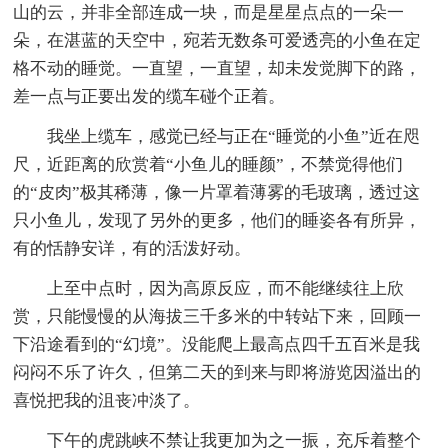
山的云，并非全部连成一块，而是星星点点的一朵一
朵，在湛蓝的天空中，宛若无数条可爱透亮的小鱼在定
格不动的睡觉。一直望，一直望，却未发觉脚下的路，
差一点与正要出发的缆车碰个正着。
我坐上缆车，感觉已经与正在“睡觉的小鱼”近在咫
尺，近距离的欣赏着“小鱼儿的睡颜”，不禁觉得他们
的“皮肉”极其稀薄，像一片罩着薄雾的毛玻璃，透过这
只小鱼儿，发现了另外的更多，他们的睡姿各有所异，
有的恬静安详，有的活泼好动。
上至中点时，因为高原反应，而不能继续往上欣
赏，只能慢慢的从海拔三千多米的中转站下来，回顾一
下沿途看到的“幻境”。没能爬上最高点四千五百米是我
闷闷不乐了许久，但第二天的到来与即将游览因溢出的
喜悦把我的沮丧冲淡了。
下午的虎跳峡不禁让我更加为之一振，充斥着整个