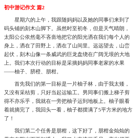
初中游记作文 篇2
星期六的上午，我跟随妈妈以及她的同事们来到了
码头铺的刻木山脚下。虽然时至初冬，但是天气晴朗，
太阳公公依然毫不吝啬地把它的阳光洒在我们每个人的
身上，洒在了田野上，洒在了山间里。远远望去，山峦
起伏，刻木山像一条威武的巨龙盘绕在广阔无垠的大地
上。我们本次行动的目标是采摘妈妈同事老家的水果
——柚子、脐橙、朋柑。
首先我们的第一目标是一片柚子林，由于我太矮，
又没有采桔剪，只好当起运输工。男同事们搬上梯子剪
得不亦乐乎，我就在一旁把柚子运到地板上。柚子眼看
着就摘完了，我回头一看，柚子都摆满了5平方米的地方
了！
我们第二个任务是朋柑，这下好了，朋柑金灿灿的