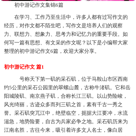
初中游记作文集锦6篇
在学习、工作乃至生活中，许多人都有过写作文的
经历，对作文都不陌生吧，写作文是培养人们的观察
力、联想力、想象力、思考力和记忆力的重要手段。如
何写一篇有思想、有文采的作文呢？以下是小编帮大家
整理的初中游记作文6篇，欢迎大家分享。
初中游记作文 篇1
号称天下第一矶的采石矶，位于马鞍山市区西南
约5公里的采石公园里的翠螺山麓，古称牛渚矶。它和岳
阳城陵矶、南京燕子矶，合称长江三矶。以山势险峻，
风光绮丽，古迹众多而列三矶之首，素有千古一秀之
誉。采石矶突兀江中，绝壁临空，扼据大江要冲，水流
湍急，地势险要，自古为兵家必争之地。采石矶历来为
江南名胜，古往今来，吸引着许多文人名士，像白居