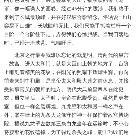
的景色吸引住了：层峦叠翠的大山，被淡淡的雾气笼
罩，像一幅诱人的画卷。经过45分钟的跋涉，我们终于
来到了长城最顶峰，并在好汉坡合影留念。俗话说“上山
容易下山难”，长城陡峭无比，我们只能手抓着栏杆一个
台阶一个台阶往下走，弄得我们心惊胆战。当我们落地
时，已经汗流浃背、气喘吁吁。
北京之行最令我难以忘记的就是明、清两代的皇宫
—故宫。进入太和门，就是大臣们上朝的地方了，台阶
上雕刻着精美的花纹，在阳光的照耀下熠熠生辉。再向
前走来到中和殿，是皇帝去太和殿大典之前休息，并接
受执事官员的朝拜的地方。明代大典前皇帝常在此更
衣，册立皇后、太子时，皇帝在此殿受贺。虽然是更衣
室，但也一样金碧辉煌。九龙壁和太和殿一样名声在
外，嵌在墙上的九条大龙像守护神一样保护着故宫博物
院。据说九龙壁左数第三条白龙当年在运输时，不小心
将腹部的花纹磕掉，为了躲过杀头之罪，能工巧匠们用