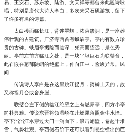
易、王安石、苏东坡、陆游、文天祥等都曾来此题诗咏
唱，特别是唐代大诗人李白，多次来采石矶游览，留下
了许多有名的诗篇。
太白楼面临长江，背连翠螺，浓荫簇拥，是一座雄
伟壮观的古建筑。广济寺西首有蛾眉亭。亭内有数方珍
贵的古碑。蛾眉亭据险而临深，凭高而望远，景色秀
丽。亭前左前方临江之处，是一块平坦巨石为联璧台，
此石嵌在葱郁陡峭的绝壁上，伸向江中，险峻异常。民
间
传说诗人李白是在这里跳江捉月，骑鲸上天的，故
又称捉月台或舍身崖。
联璧台左下侧的临江绝壁之上有燃犀亭，四方小亭
简朴典雅。传说东晋将领温峤在此燃犀角照金牛水怪。
亭下滔滔江水穿过天门一泻而下，浪击峭壁，卷起千堆
雪，气势壮观。亭西侧石阶下还可以看到悬空横出的巨