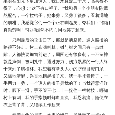
果实在阳光下更加诱人，我口水直流三千尺，高兴得不
得了，心想：“这下有口福了。”我和另一个小朋友陈嫣
然配合，一个拉桔子，她来剪，又剪了很多，看着满地
的朋柑，我感觉它们一个个正在咧嘴笑，夸我们：“你们
真勤劳啊！”我和嫣然不约而同地笑了起来。
只剩最后的攻击口了，那就是摘脐橙。通入脐橙的
路很不好走。树上布满荆棘，树与树之间只有一点缝
隙，人都快要匍匐前进了，周围还有很多刺，一不留神
就是摔倒，被刺扎中，通过努力，伤痕累累的一行人终
于来到了脐橙林。我望着有拳头大小的脐橙目瞪口呆，
又猛地清醒，兴奋地摘起橙子来。我一手托着橙子，一
手用力一剪，一个诱人的橙子是我的了！当我得意洋洋
时，脚下一滑，手不管三七二十一捉住一根树枝，哪知
树上有刺，我的手指顿时鲜血直流，我忍着痛，随便在
衣上背了背，又继续工作起来……