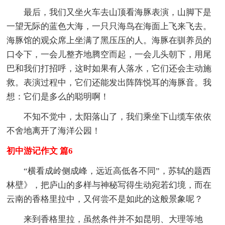
最后，我们又坐火车去山顶看海豚表演，山脚下是
一望无际的蓝色大海，一只只海鸟在海面上飞来飞去。
海豚馆的观众席上坐满了黑压压的人。海豚在驯养员的
口令下，一会儿整齐地腾空而起，一会儿头朝下，用尾
巴和我们打招呼，这时如果有人落水，它们还会主动施
救。表演过程中，它们还能发出阵阵悦耳的海豚音。我
想：它们是多么的聪明啊！
不知不觉中，太阳落山了，我们乘坐下山缆车依依
不舍地离开了海洋公园！
初中游记作文 篇6
“横看成岭侧成峰，远近高低各不同”，苏轼的题西
林壁》，把庐山的多样与神秘写得生动宛若幻境，而在
云南的香格里拉中，又何尝不是如此的这般景象呢？
来到香格里拉，虽然条件并不如昆明、大理等地