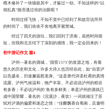
檀木修补了一块镶嵌其中，才躲过一劫。不知这样的“以
假乱真”能否逃过你的法眼呢？
时间过得飞快，不知不觉中已经到了和故宫说拜拜
的时间了，我们依依不舍地离开紫禁城。
经过了四天的游玩，我们回到了济南，虽然时间很
短，但我和北京结下了深刻的感情，我一定会回来的！
初中游记作文 篇4
泸州—著名的酒城，‘国窖1573’的发源之地，有着
悠久的历史和文化，许多大诗人也历经在此，如“自昔泸
以负盛名，归途邂逅慰老身。”这是唐代诗圣杜甫的真情
流露。泸州气候温和，物产丰富。不必说说泸州的稻谷
有多香；不必说泸州的`鱼有多鲜美；单是泸州的酒就已
成中国荣耀，著名的《浣溪沙，夜饮》一词就倾注了苏
轼对泸酒的偏爱和迷恋之情：“佳酿飘香自蜀南，且邀明