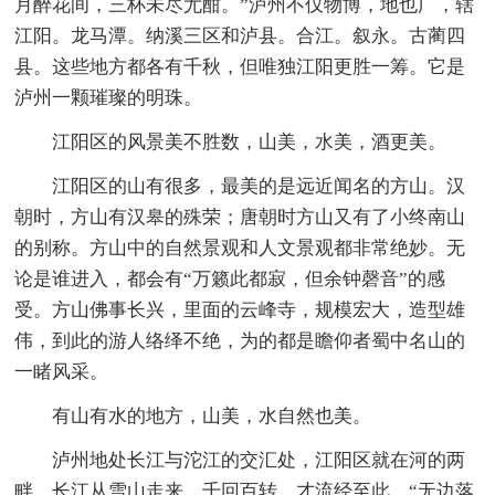
月醉花间，三杯未尽尤酣。”泸州不仅物博，地也广，辖
江阳。龙马潭。纳溪三区和泸县。合江。叙永。古蔺四
县。这些地方都各有千秋，但唯独江阳更胜一筹。它是
泸州一颗璀璨的明珠。
江阳区的风景美不胜数，山美，水美，酒更美。
江阳区的山有很多，最美的是远近闻名的方山。汉
朝时，方山有汉皋的殊荣；唐朝时方山又有了小终南山
的别称。方山中的自然景观和人文景观都非常绝妙。无
论是谁进入，都会有“万籁此都寂，但余钟磬音”的感
受。方山佛事长兴，里面的云峰寺，规模宏大，造型雄
伟，到此的游人络绎不绝，为的都是瞻仰者蜀中名山的
一睹风采。
有山有水的地方，山美，水自然也美。
泸州地处长江与沱江的交汇处，江阳区就在河的两
畔。长江从雪山走来，千回百转，才流经至此，“无边落