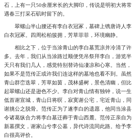
石，上有一只50余厘米长的大脚印，传说是明初大将常
遇春三打采石矶时留下的。
翠螺山半山腰还有李白衣冠冢，墓碑上镌唐诗人李
白衣冠冢。四周松柏簇拥，芳草菲菲，环境幽静。
相比之下，位于当涂青山的李白墓荒凉并冷清了许
多。去年，我们从当涂路过顺便凭吊祭拜李白，游览半
天只有我们几人，感觉特别替诗仙凄凉和心寒。当然，
如果不是范传正或许我们连这样的墓地也看不到。虽然
青山群峦迭翠，芳草如茵，茂林盛树，景色清幽，但比
起翠螺山还是逊色不少。李白对青山情有独钟，说一生
低首谢宣城，青山日将暝，寂寞谢公宅，宅近青山，同
谢朓公之脱骨。范传正为了遂李白的遗愿，他同当涂县
令诸葛纵合力将李白墓迁葬于青山西麓。范传正亲自为
新墓撰文，谢家山兮李公墓，异代诗流同此路。给予李
白很高评价。