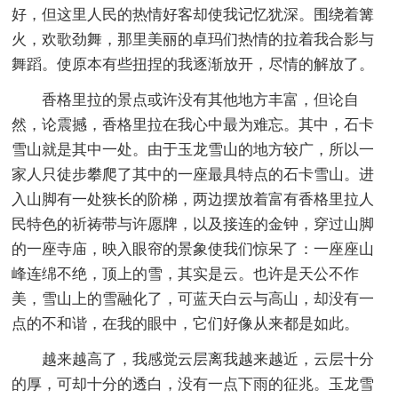
好，但这里人民的热情好客却使我记忆犹深。围绕着篝
火，欢歌劲舞，那里美丽的卓玛们热情的拉着我合影与
舞蹈。使原本有些扭捏的我逐渐放开，尽情的解放了。
香格里拉的景点或许没有其他地方丰富，但论自
然，论震撼，香格里拉在我心中最为难忘。其中，石卡
雪山就是其中一处。由于玉龙雪山的地方较广，所以一
家人只徒步攀爬了其中的一座最具特点的石卡雪山。进
入山脚有一处狭长的阶梯，两边摆放着富有香格里拉人
民特色的祈祷带与许愿牌，以及接连的金钟，穿过山脚
的一座寺庙，映入眼帘的景象使我们惊呆了：一座座山
峰连绵不绝，顶上的雪，其实是云。也许是天公不作
美，雪山上的雪融化了，可蓝天白云与高山，却没有一
点的不和谐，在我的眼中，它们好像从来都是如此。
越来越高了，我感觉云层离我越来越近，云层十分
的厚，可却十分的透白，没有一点下雨的征兆。玉龙雪