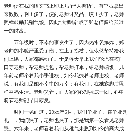
老师便在我的语文书上印上几个“大拇指”。有空我拿出
来数数，啊！多了，便向老师讨奖品。哎！少了，老师
照样鼓励我别气馁。因此“大拇指”成了郑老师留给我唯
一的财富。
五年级时，不幸的事发生了，因为热水袋爆炸，郑
老师的小腿严重受了伤，拄上了拐杖，但依然坚持给我
们上课，大家都感动了。于是每天早上我们轮流在校门
口等老师，帮老师提包，帮老师打伞，给老师端饭。几
年前老师牵着我小手进校，如今我扶着老师进校。老师
说，有我们是她不幸中的万幸；有我们，在她瘸脚后照
样幸福生活。老师笑着，而大家的心却揪成一团，心中
盼着老师能早日康复。
时间一晃而过，20xx年6月，我们毕业了。在毕业典
礼上，我们哭了，老师也哭了，那是我第一次看见老师
哭。六年来，老师看着我们从稚气未脱到如今的高大成