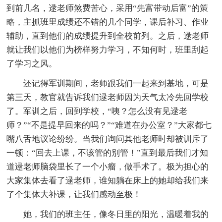
到前几名，逯老师煞费苦心，采用“先富带动后富”的策
略，主抓班里成绩还不错的几个同学，课后补习、作业
辅助，直到他们的成绩提升到全校前列。之后，逯老师
就让我们以他们为榜样努力学习，不知何时，班里刮起
了学习之风。
还记得军训期间，老师跟我们一起来到基地，可是
第三天，教官就告诉我们逯老师因为天气太冷先回学校
了。军训之后，回到学校，“咦？怎么没有见逯老
师？”“不是提早回来的吗？”“难道在办公室？”大家都七
嘴八舌地议论纷纷。当我们询问其他老师时却被训斥了
一顿：“回去上课，不该管的别管！”直到最后我们才知
道逯老师脑袋里长了一个小瘤，做手术了。极为担心的
大家集体去看了逯老师，谁知躺在床上的她却给我们来
了个集体大补课，让我们感动至极！
她，我们的班主任，像冬日里的阳光，温暖着我的