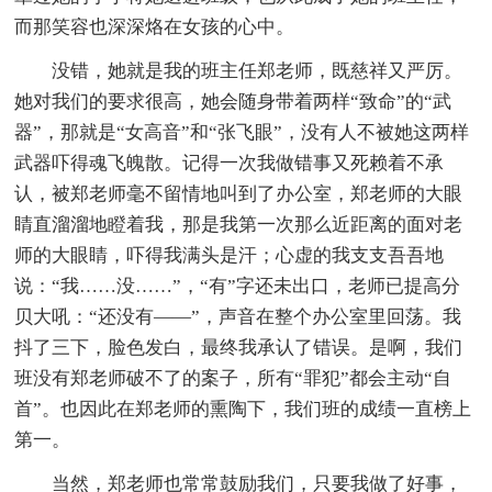
而那笑容也深深烙在女孩的心中。
没错，她就是我的班主任郑老师，既慈祥又严厉。
她对我们的要求很高，她会随身带着两样“致命”的“武
器”，那就是“女高音”和“张飞眼”，没有人不被她这两样
武器吓得魂飞魄散。记得一次我做错事又死赖着不承
认，被郑老师毫不留情地叫到了办公室，郑老师的大眼
睛直溜溜地瞪着我，那是我第一次那么近距离的面对老
师的大眼睛，吓得我满头是汗；心虚的我支支吾吾地
说：“我……没……”，“有”字还未出口，老师已提高分
贝大吼：“还没有——”，声音在整个办公室里回荡。我
抖了三下，脸色发白，最终我承认了错误。是啊，我们
班没有郑老师破不了的案子，所有“罪犯”都会主动“自
首”。也因此在郑老师的熏陶下，我们班的成绩一直榜上
第一。
当然，郑老师也常常鼓励我们，只要我做了好事，