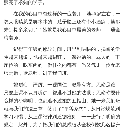
照亮了求知的学子。
在我的心目中有这样的一位老师，她40岁左右，一
双大眼睛总是笑眯眯的，瓜子脸上还有个小酒窝，笑起
来别提多亲切了！她就是我心目中最美的老师——逯金
梅老师。
记得三年级的那段时间，班里乱哄哄的，捣蛋的学
生越来越多，也越来越猖狂，上课说话的、骂人的、下
座位的、吃东西的，做什么的都有，当又气走一位女老
师之后，逯老师走进了我们班。
她耐心、严厉、一视同仁、教导有方。无论是谁，
只要上课不认真听讲，都逃不过她的法眼；无论你耍什
么样的小聪明，也都逃不过她的五指山。她一来我们班
就与我们约法三章，签订了“平等条约”，从日常规范到
学习习惯，从上课纪律到道德准则，一一进行了明确的
规定。此外，为了把我们的总成绩从全校倒数几名提升