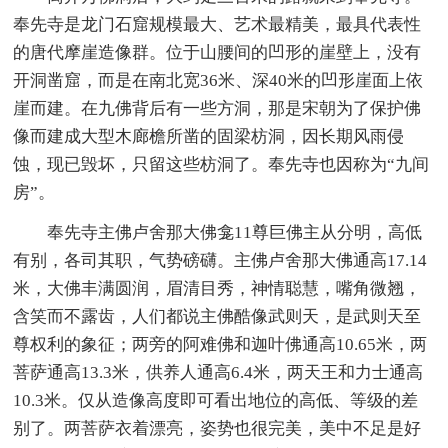
奉先寺是龙门石窟规模最大、艺术最精美，最具代表性
的唐代摩崖造像群。位于山腰间的凹形的崖壁上，没有
开洞凿窟，而是在南北宽36米、深40米的凹形崖面上依
崖而建。在九佛背后有一些方洞，那是宋朝为了保护佛
像而建成大型木廊檐所凿的固梁枋洞，因长期风雨侵
蚀，现已毁坏，只留这些枋洞了。奉先寺也因称为“九间
房”。
奉先寺主佛卢舍那大佛龛11尊巨佛主从分明，高低
有别，各司其职，气势磅礴。主佛卢舍那大佛通高17.14
米，大佛丰满圆润，眉清目秀，神情聪慧，嘴角微翘，
含笑而不露齿，人们都说主佛酷像武则天，是武则天至
尊权利的象征；两旁的阿难佛和迦叶佛通高10.65米，两
菩萨通高13.3米，供养人通高6.4米，两天王和力士通高
10.3米。仅从造像高度即可看出地位的高低、等级的差
别了。两菩萨衣着漂亮，姿势也很完美，美中不足是好