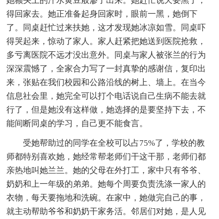
她额头上的汗水黄豆般渗了出来。她赶忙说天要黑了，
得回家去。她正准备起身回家时，眼前一黑，她倒下
了。同桌赶忙过来扶她，这才发现她冰凉如雪。同桌吓
得哭起来，惊动了家人。家人赶紧把她送到医院抢救，
多亏离医院不远才没出意外。同桌与家人被张兰的行为
深深震憾了，全家合力写了一封真挚的感谢信，复印出
来，张贴在我们校园和公路沿线的树上、墙上。在当今
信息社会里，她完全可以打个电话说自己生病不能去就
行了，但是她没有这样做，她选择的是要坚持下去，不
能间断同桌的学习，自己更不能食言。
受她帮助过的同学在全校可以占75%了，学校的教
师都特别喜欢她，她经常帮老师们干这干那，老师们都
亲热地叫她兰兰。她的父母在外打工，家中只有爷爷、
奶奶和上一年级的弟弟。她每个周要负责洗涤一家人的
衣物，每天要拖地和洗碗。在家中，她做完自己的事，
就主动帮助爷爷和奶奶干家务活。邻居们对她，是人见