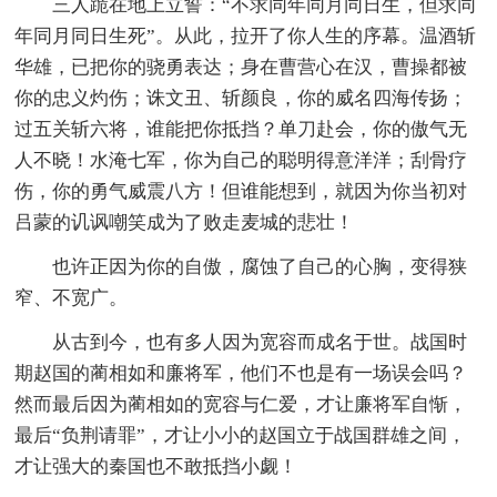
三人跪在地上立誓：“不求同年同月同日生，但求同
年同月同日生死”。从此，拉开了你人生的序幕。温酒斩
华雄，已把你的骁勇表达；身在曹营心在汉，曹操都被
你的忠义灼伤；诛文丑、斩颜良，你的威名四海传扬；
过五关斩六将，谁能把你抵挡？单刀赴会，你的傲气无
人不晓！水淹七军，你为自己的聪明得意洋洋；刮骨疗
伤，你的勇气威震八方！但谁能想到，就因为你当初对
吕蒙的讥讽嘲笑成为了败走麦城的悲壮！
也许正因为你的自傲，腐蚀了自己的心胸，变得狭
窄、不宽广。
从古到今，也有多人因为宽容而成名于世。战国时
期赵国的蔺相如和廉将军，他们不也是有一场误会吗？
然而最后因为蔺相如的宽容与仁爱，才让廉将军自惭，
最后“负荆请罪”，才让小小的赵国立于战国群雄之间，
才让强大的秦国也不敢抵挡小觑！