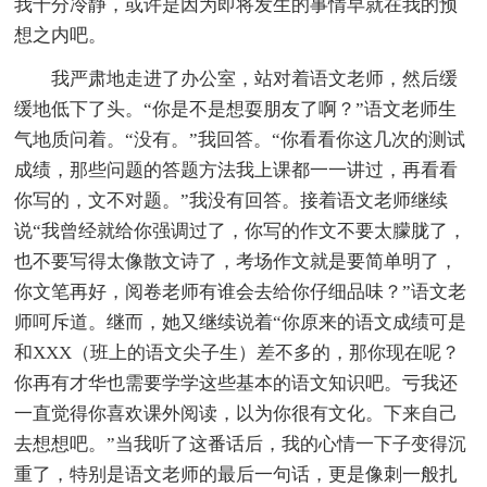
我十分冷静，或许是因为即将发生的事情早就在我的预
想之内吧。
我严肃地走进了办公室，站对着语文老师，然后缓
缓地低下了头。“你是不是想耍朋友了啊？”语文老师生
气地质问着。“没有。”我回答。“你看看你这几次的测试
成绩，那些问题的答题方法我上课都一一讲过，再看看
你写的，文不对题。”我没有回答。接着语文老师继续
说“我曾经就给你强调过了，你写的作文不要太朦胧了，
也不要写得太像散文诗了，考场作文就是要简单明了，
你文笔再好，阅卷老师有谁会去给你仔细品味？”语文老
师呵斥道。继而，她又继续说着“你原来的语文成绩可是
和XXX（班上的语文尖子生）差不多的，那你现在呢？
你再有才华也需要学学这些基本的语文知识吧。亏我还
一直觉得你喜欢课外阅读，以为你很有文化。下来自己
去想想吧。”当我听了这番话后，我的心情一下子变得沉
重了，特别是语文老师的最后一句话，更是像刺一般扎