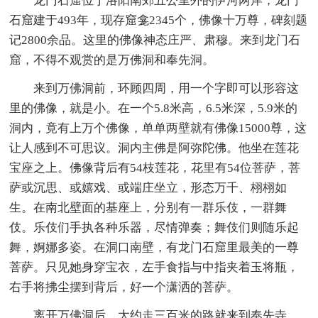
龙门石窟位于洛阳南郊五公里外的伊河两岸，龙门
石窟建于493年，现存窟龛2345个，佛像十万尊，碑刻题
记2800余品。这里的佛像神态庄严、肃穆。来到龙门石
窟，不得不观赏的是万佛洞和奉先洞。
来到万佛洞前，环顾四周，用一个字即可以形容这
里的佛像，就是小。在一个5.8米高，6.5米深，5.9米的
洞内，竟有上万个佛像，单单两壁就有佛像15000尊，这
让人感到不可思议。洞内主佛是阿弥陀佛。他坐在莲花
宝座之上。佛像背后有54枝莲花，花里有54位菩萨，菩
萨或沉思、或嬉戏、或端庄坐立，形态万千、栩栩如
生。在南北壁面的基座上，分别有一群乐伎，一群舞
伎。乐伎们手执各种乐器，尽情弹奏；舞伎们则随乐起
舞，婀娜多姿。在洞口南壁，有龙门石窟里最美的一尊
菩萨。只见她身穿宝衣，左手食指与中指夹着玉将瓶，
右手将拂尘摆到背后，好一个潇洒的菩萨。
离开万佛洞后，大约走三百米的路就来到奉先寺。