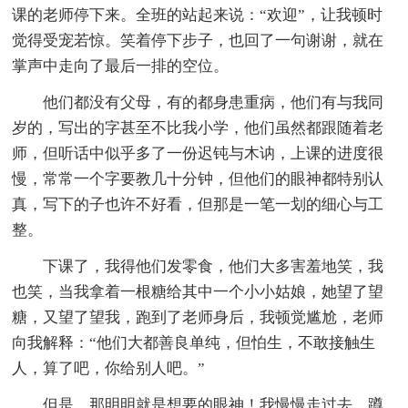
课的老师停下来。全班的站起来说：“欢迎”，让我顿时
觉得受宠若惊。笑着停下步子，也回了一句谢谢，就在
掌声中走向了最后一排的空位。
他们都没有父母，有的都身患重病，他们有与我同
岁的，写出的字甚至不比我小学，他们虽然都跟随着老
师，但听话中似乎多了一份迟钝与木讷，上课的进度很
慢，常常一个字要教几十分钟，但他们的眼神都特别认
真，写下的子也许不好看，但那是一笔一划的细心与工
整。
下课了，我得他们发零食，他们大多害羞地笑，我
也笑，当我拿着一根糖给其中一个小小姑娘，她望了望
糖，又望了望我，跑到了老师身后，我顿觉尴尬，老师
向我解释：“他们大都善良单纯，但怕生，不敢接触生
人，算了吧，你给别人吧。”
但是，那明明就是想要的眼神！我慢慢走过去，蹲