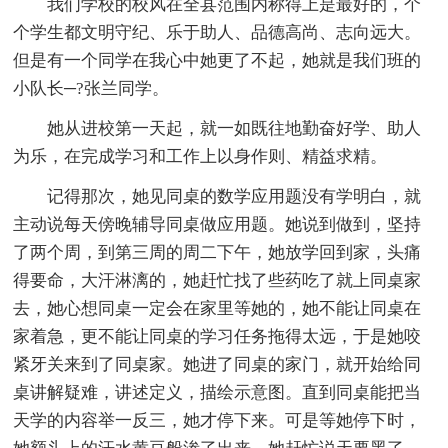
我们学校的校风在全县范围内称得上是最好的，个
个学生都文明守纪、乐于助人、品德高尚、志向远大。
但是有一个同学在我心中她更了不起，她就是我们班的
小队长─?张兰同学。
她从进校第一天起，就一如既往地勤奋好学、助人
为乐，在完成学习和工作上以身作则、精益求精。
记得那次，她见同桌的数学应用题没有学明白，就
主动说每天傍晚辅导同桌做应用题。她说到做到，坚持
了两个周，到第三周的周二下午，她放学回到家，头痛
得要命，大汗淋漓的，她赶忙找了些药吃了就上同桌家
去，她心想同桌一定会在家里等她的，她不能让同桌在
家着急，更不能让同桌的学习任务拖得太远，于是她咬
紧牙关来到了同桌家。她进了同桌的家门，就开始给同
桌讲解疑难，讲述定义，描绘示意图。直到同桌能把当
天学的内容举一反三，她才停下来。可是等她停下时，