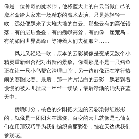
像是一位神奇的魔术师，他将蓝天上的白云当做自己的
魔术盒给大家来一场精彩的魔术表演。只见她轻轻一
吹，远处便飘来了大堆大堆的白云。那些云有的高低错
落，有的层层叠叠，有的巍峨高耸，有的像一座荒岛，
有的如同世界高峰正等待着人们去征服它……
风儿又轻轻一吹，原本的云彩就像是变成无数个小
精灵重新组合配对出新的景象。你看那是不是一只鳄鱼
正在让一只小鸟帮它清理口腔，另一边好像正在举行热
闹的赛跑比赛。最后，那一片片洁白的云彩，飘着飘着
慢慢的被风儿扯成一丝丝一缕缕，最后渐渐的消失在蓝
天中。
傍晚时分，橘色的夕阳把天边的云彩染得红彤彤
的，就像是一团团火在燃烧。百变的云儿就像是七仙女
们在用那双巧手为我们编织美丽彩带，挂在天边供我们
参观呢。