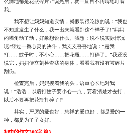
么满地都是花瓶碎片?”说完后，就一直目不转睛地盯着
我。
我不想让妈妈知道实情，就假装很吃惊的说：“我也
不知道发生了什么，我一出来就看到这个样子了!”妈妈
的嘴角动了动，好象想说什么。我想：说不说实际情况
呢?经过一番心灵的决斗，我支支吾吾地说：“是我
打……蚊子时，不小心……把花瓶……打碎了。”我还没
说完，妈妈便立刻检查我的身体，看看我有没有被碎片
刮伤。
检查完后，妈妈摸着我的头，语重心长地对我
说：“浩浩，以后打蚊子要小心一点，要看清楚才去打，
以后不要再把花瓶打碎了!”
其实，严厉的爱也好，慈祥的爱也好，都是爱的一
种，都是为了子女好。
初中的作文300字 篇3