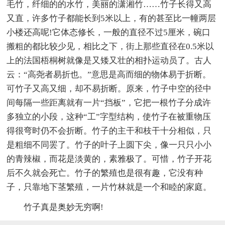
毛竹，纤细的的水竹，美丽的潇湘竹……竹子长得又高
又直，许多竹子都能长到5米以上，有的甚至比一幢两层
小楼还高呢!它体态修长，一般的直径不过5厘米，碗口
搬粗的都比较少见，相比之下，街上那些直径在0.5米以
上的法国梧桐树就像是又矮又壮的相扑运动员了。古人
云：“高尧者易折也。”意思是高而细的物体易于折断。
可竹子又高又细，却不易折断。原来，竹子中空的径中
间每隔一些距离就有一片“挡板”，它把一根竹子分成许
多独立的小段，这种“工”字型结构，使竹子在被重物压
得很弯时仍不会折断。竹子的主干和枝干十分相似，只
是粗细不同罢了。竹子的叶子上圆下尖，像一只只小小
的青辣椒，而花是淡黄的，素雅极了。可惜，竹子开花
后不久就会死亡。竹子的繁殖也是很有趣，它没有种
子，只靠地下茎繁殖，一片竹林就是一个和睦的家庭。
竹子真是奥妙无穷啊!