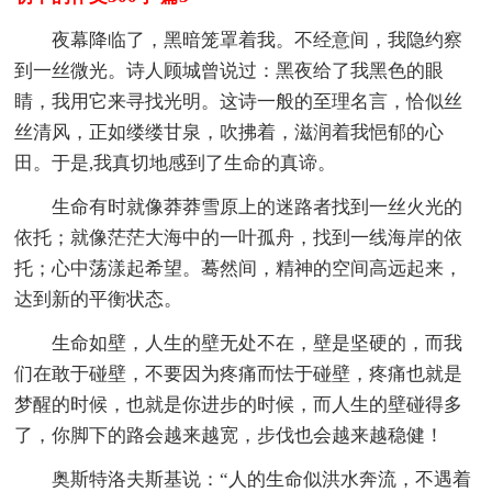
夜幕降临了，黑暗笼罩着我。不经意间，我隐约察
到一丝微光。诗人顾城曾说过：黑夜给了我黑色的眼
睛，我用它来寻找光明。这诗一般的至理名言，恰似丝
丝清风，正如缕缕甘泉，吹拂着，滋润着我悒郁的心
田。于是,我真切地感到了生命的真谛。
生命有时就像莽莽雪原上的迷路者找到一丝火光的
依托；就像茫茫大海中的一叶孤舟，找到一线海岸的依
托；心中荡漾起希望。蓦然间，精神的空间高远起来，
达到新的平衡状态。
生命如壁，人生的壁无处不在，壁是坚硬的，而我
们在敢于碰壁，不要因为疼痛而怯于碰壁，疼痛也就是
梦醒的时候，也就是你进步的时候，而人生的壁碰得多
了，你脚下的路会越来越宽，步伐也会越来越稳健！
奥斯特洛夫斯基说：“人的生命似洪水奔流，不遇着