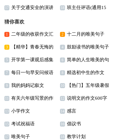
关于交通安全的演讲
班主任评语(通用15
文3篇
17
18
稿(合集15篇)
篇)
猜你喜欢
二年级的收获作文汇
十二月的唯美句子
1
2
【精华】青春无悔的
鼓励读书的唯美句子
总六篇
15篇
3
4
开学第一课观后感集
简单的人生唯美的句
演讲稿4篇
12篇
5
6
每日一句早安问候语
精选初中生的作文
合15篇
子74句
7
8
我的妈妈记叙文
【热门】五年级暑假
400字集锦5篇
9
10
有关六年级写景的作
说明文的作文600字
【热】
作文300字汇总5篇
11
12
小学作文
感言
文汇编6篇
锦集7篇
13
14
考试祝福语
倡议书
15
16
唯美句子
教学计划
17
18