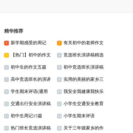
精华推荐
新学期感受的周记
有关初中的老师作文
1
2
【热门】初中的作文
竞选班长演讲稿精选
3篇
3
4
初中生的作文五篇
初中竞选班长演讲稿
300字汇编八篇
15篇
5
6
高中竞选班长的演讲
实用的美丽的家乡三
7
8
学生期末评语(通用
我安全我健康我快乐
稿
年级作文300字四篇
9
10
交通出行安全演讲稿
小学生交通安全教育
15篇)
演讲稿11篇
11
12
初中生周记15篇
小学生期末评语
演讲稿11篇
13
14
热门班长竞选演讲稿
关于三年级家乡的作
【荐】
15
16