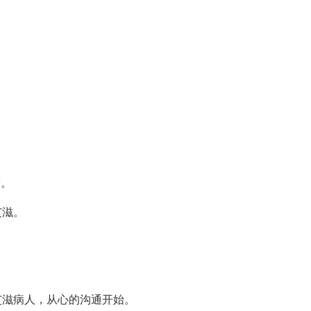
策。
艾滋。
。
。
艾滋病人，从心的沟通开始。