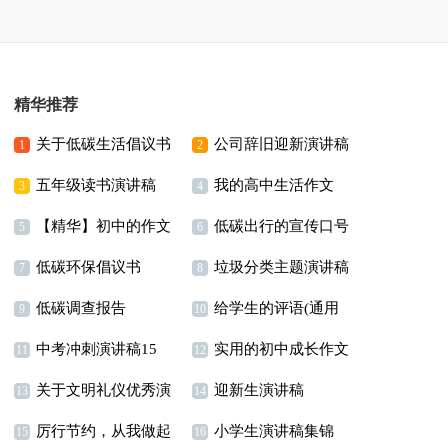
精华推荐
关于低碳生活倡议书
公司辞旧迎新演讲稿
1
2
五年级读书演讲稿
我的高中生活作文
3
4
【精华】初中的作文
低碳出行的宣传口号
(汇编15篇)
5
6
低碳环保倡议书
垃圾分类主题演讲稿
300字汇总六篇
7
8
低碳调查报告
给学生的评语(通用
15篇
9
10
中考冲刺演讲稿15
实用的初中成长作文
15篇)
11
12
关于文明礼仪优秀演
迎新生演讲稿
篇
汇编8篇
13
14
厉行节约，从我做起
小学生演讲稿集锦
讲稿
15
16