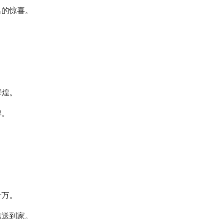
出的惊喜。
辉煌。
碑。
。
千万。
信送到家。