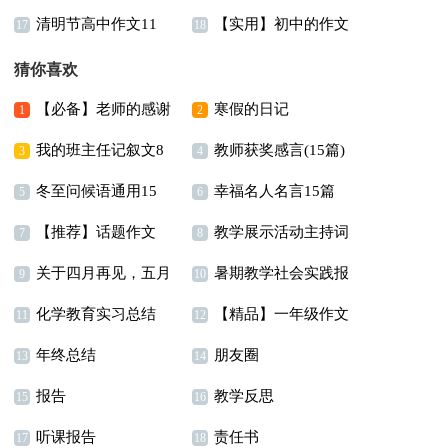
清明节高中作文11
【实用】初中的作文
演讲稿
15篇
17
18
篇
300字汇总十篇
猜你喜欢
【必备】老师的感谢
寒假的日记
1
2
我的班主任记叙文8
教师获奖感言(15篇)
信模板锦集9篇
3
4
冬至问候语通用15
幸福名人名言15篇
篇
5
6
【推荐】话题作文
教学展示活动主持词
篇
7
8
关于四月再见，五月
暑期教学社会实践报
300字汇总九篇
9
10
化学教育实习总结
【精品】一年级作文
你好个性座右铭说说
告14篇
11
12
年终总结
朋友圈
集锦五篇
（通用30句）
13
14
报告
教学反思
15
16
听课报告
责任书
17
18