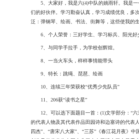
5、大家好，我是六(4)中队的姚雨轩。我
们的好伙伴。学习勤奋认真，学习成绩优良，多次被
泛：弹钢琴、绘画、书法、街舞等，这些使我的
6、个人荣誉：三好学生、学习标兵、阳光好
7、与同学手拉手，为学校创辉煌。
8、一当火车头，样样事情能带头
9、特长：跳绳、琵琶、绘画
10、连续三年荣获校“优秀少先队员”
11、206获“读书之星”
12、可以选下面题目一首：(1)文学部分：
的代表人物及其代表作品田园诗和边塞诗的代表人物
四杰”、“唐宋八大家”、“三苏”《春江花月夜》中国