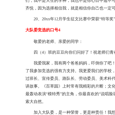
们，我不是天生的学神，我也不是你心目中遥不可
齐悦，因为选择相信我，就是相信你自己也一定
20、20xx年12月学生征文比赛中荣获“特等奖
大队委竞选的口号4
敬爱的老师、亲爱的同学：
四（4）班的豆豆向你们问好了！祝老师们青
我爱我家，我有两个爸爸妈妈，吓倒你了吧
了我参加竞选的强有力支持。我更爱我们的学校
过班长、宣传委员、路队长、劳动委员、美术科
讲故事。《百草园》上时常有我精彩的片断；文
最轰动表演“模特秀”的主角，你最喜欢的“说唱
索大自然。
加入大队委，是一种荣誉，更是种责任！我