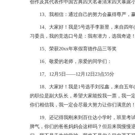
创作及其代表作中国古典四大名著清末四大暴露
13、我相信：通过自己的努力会赢得尊严，
14、大家好！我是5号选手李新昱，来自四年
习委员，我的竞选口号是：我有潜力，选我奇迹
15、荣获20xx年寒假育德作品三等奖
16、敬爱的老师，亲爱的同学们：
17、12月5日——12月12日23点55分
18、大家好！我是1号选手刘泓鑫，来自五年
的职位是副大队长，希望大家能投我一票，我一定
你们相信我，我一定会尽最大努力让你们满意的！
19、还记得我刚来到百仕达小学时，班里考
脾气，你们的爸爸妈妈会这样吗？但后来我慢慢