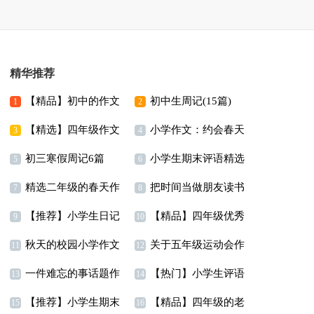
精华推荐
【精品】初中的作文
初中生周记(15篇)
1
2
【精选】四年级作文
小学作文：约会春天
300字锦集九篇
3
4
初三寒假周记6篇
小学生期末评语精选
300字集合5篇
5
6
精选二年级的春天作
把时间当做朋友读书
15篇
7
8
【推荐】小学生日记
【精品】四年级优秀
文8篇
笔记
9
10
秋天的校园小学作文
关于五年级运动会作
作文锦集八篇
11
12
一件难忘的事话题作
【热门】小学生评语
文汇编九篇
13
14
【推荐】小学生期末
【精品】四年级的老
文
15
16