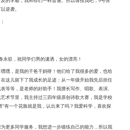
及的学霸，我和你们一样普通。所以请投我吧，9号张
可以逆袭。
”；
春永驻，祝同学们男的潇洒，女的漂亮！
！嘿嘿，是我的干爸干妈呀！他们给了我很多的爱，也给
，在这儿留下了我成长的足迹：从一年级开始我先后担任
代表等等，是老师的好助手！我擅长写作、唱歌、表演、
化艺术节里，我主持过三四年级原创诗歌大赛，我是学校
脸谱”有一个花脸就是我，认出来了吗？我爱科学，喜欢探
想为更多同学服务，我想进一步锻练自己的能力，所以我