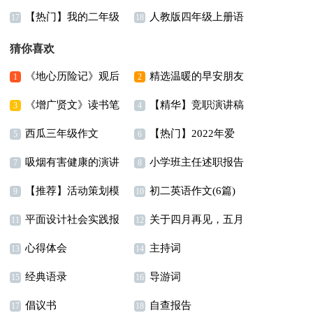
【热门】我的二年级
人教版四年级上册语
评语
师的作文合集十篇
17
18
作文300字锦集10篇
文教学计划
猜你喜欢
《地心历险记》观后
精选温暖的早安朋友
1
2
《增广贤文》读书笔
【精华】竞职演讲稿
感
圈问候语摘录52条
3
4
西瓜三年级作文
【热门】2022年爱
记
四篇
5
6
吸烟有害健康的演讲
小学班主任述职报告
情唯美句子汇总55句
7
8
【推荐】活动策划模
初二英语作文(6篇)
稿3篇
9
10
平面设计社会实践报
关于四月再见，五月
板集锦8篇
11
12
心得体会
主持词
告(7篇)
你好句子座右铭汇总
13
14
经典语录
导游词
15
（精选80句）
16
倡议书
自查报告
17
18