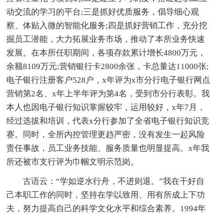
动交流的学习的平台;三是抓好优质服务，倡导细心观
察、体贴入微的智能化服务;四是抓好营销工作，充分挖
掘员工潜能，大力拓展业务市场，推动了本所业务快速
发展。在本所任职期间，各项存款累计增长4800万元，
余额8109万元;营销银行卡2800余张，卡总量达11000张;
电子银行注册客户528户，x年评为x市分行电子银行网点
营销第2名、x年上半年评为第4名，受到市分行表彰。我
本人也因电子银行知识掌握较牢，运用较好，x年7月，
经过选拔和培训，代表x分行参加了全省电子银行知识竞
赛。同时，全所内控管理更趋严密，没有发生一起风险
责任事故，员工业务技能、服务质量也明显提高。x年我
所还被市支行评为巾帼文明示范岗。
古语云：“学如逆水行舟，不进则退。”我在干好自
己本职工作的同时，坚持在学以致用、用有所成上下功
夫，努力提高自己的科学文化水平和综合素养。1994年