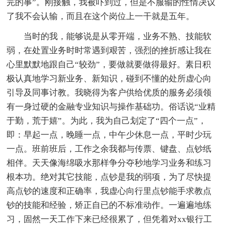
完的事”。刚接触，我被吓到过，但是不服输的性情决议
了我不会认输，而且在这个岗位上一干就是五年。
当时的我，能够说是从零开端，业务不熟、技能软
弱，在处置业务时时常遇到艰苦，强烈的挫折感让我在
心里默默地跟自己“较劲”，要做就要做得最好。素日积
极认真地学习新业务、新知识，碰到不懂的处所虚心向
引导及同事讨教。我晓得为客户供给优质的服务必须领
有一身过硬的金融专业知识与操作基础功。俗话说“业精
于勤，荒于嬉”。为此，我为自己划定了“四个一点”，
即：早起一点，晚睡一点，中午少休息一点，平时少玩
一点。班前班后，工作之余我都与传票、键盘、点钞纸
相伴。天天像海绵吸水那样争分夺秒地学习业务和练习
根本功。绝对其它技能，点钞是我的弱项，为了尽快提
高点钞的速度和正确率，我虚心向行里点钞能手求教点
钞的技能和经验，矫正自已的不标准动作。一遍遍地练
习，固然一天工作下来已经很累了，但凭着对xx银行工