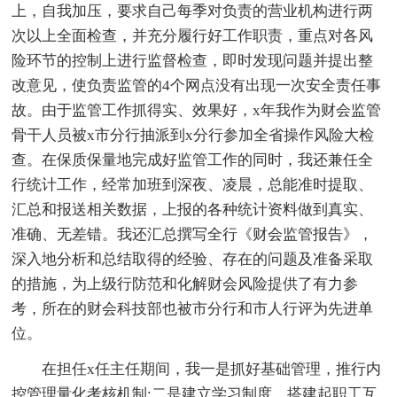
上，自我加压，要求自己每季对负责的营业机构进行两
次以上全面检查，并充分履行好工作职责，重点对各风
险环节的控制上进行监督检查，即时发现问题并提出整
改意见，使负责监管的4个网点没有出现一次安全责任事
故。由于监管工作抓得实、效果好，x年我作为财会监管
骨干人员被x市分行抽派到x分行参加全省操作风险大检
查。在保质保量地完成好监管工作的同时，我还兼任全
行统计工作，经常加班到深夜、凌晨，总能准时提取、
汇总和报送相关数据，上报的各种统计资料做到真实、
准确、无差错。我还汇总撰写全行《财会监管报告》，
深入地分析和总结取得的经验、存在的问题及准备采取
的措施，为上级行防范和化解财会风险提供了有力参
考，所在的财会科技部也被市分行和市人行评为先进单
位。
在担任x任主任期间，我一是抓好基础管理，推行内
控管理量化考核机制;二是建立学习制度，搭建起职工互