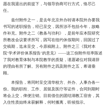
愿在我退出的前提下，与领导协商可行方式，恪尽己
任。
兹付附件之一，是去年北京外办转请本院外办要我
书写的述职报告，经已呈交，因所涉不包括今年，故略
作补充。附件之二《教条与功利》，是前年应本院研究
所教改会议要求所写，因写在纽约休假期间，回国过了
交稿期，迄未呈交，今原稿附上。附件之三《我对本
院‘学术评价体系报告’的意见》——这三份附件坦率陈述
了我对教育体制与本院教学的质疑，谨愿诸位对我请辞
的理由有所了解。另有附件之四及附件之五，希请垂
顾。
本报告，将同时呈交清华校方、外办、人事办各一
份。我的职衔、工作、居留及医疗等证件，合同到期时
将会上交，俾便注销。目前借住的团结湖教工宿舍，其
入住性质始终未获解释，何时搬离，听候指示。