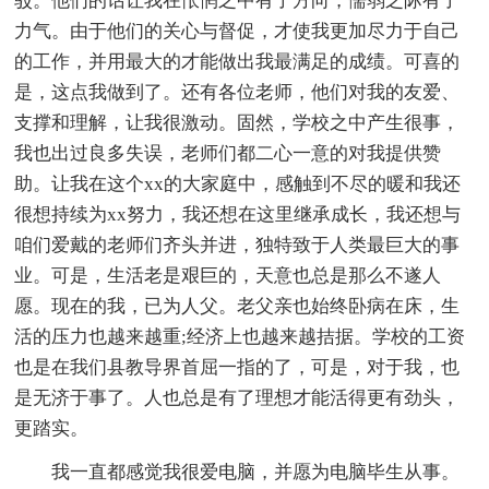
驳。他们的话让我在怅惘之中有了方向，懦弱之际有了
力气。由于他们的关心与督促，才使我更加尽力于自己
的工作，并用最大的才能做出我最满足的成绩。可喜的
是，这点我做到了。还有各位老师，他们对我的友爱、
支撑和理解，让我很激动。固然，学校之中产生很事，
我也出过良多失误，老师们都二心一意的对我提供赞
助。让我在这个xx的大家庭中，感触到不尽的暖和我还
很想持续为xx努力，我还想在这里继承成长，我还想与
咱们爱戴的老师们齐头并进，独特致于人类最巨大的事
业。可是，生活老是艰巨的，天意也总是那么不遂人
愿。现在的我，已为人父。老父亲也始终卧病在床，生
活的压力也越来越重;经济上也越来越拮据。学校的工资
也是在我们县教导界首屈一指的了，可是，对于我，也
是无济于事了。人也总是有了理想才能活得更有劲头，
更踏实。
我一直都感觉我很爱电脑，并愿为电脑毕生从事。