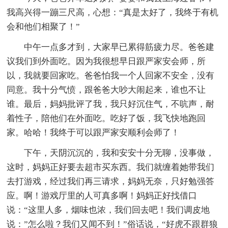
我高兴得一蹦三尺高，心想：“真是太好了，我终于有机
会和他们相聚了！”
中午一点多才到，大家早已累得筋疲力尽。爸爸建
议我们到外面吃。因为我很想早日跟严家安会师，所
以，我就要回家吃。爸爸怕我一个人回家不安全，没有
同意。我十分气愤，跟爸爸大吵大闹起来，谁也不让
谁。最后，妈妈批评了我，我只好沉住气，不吭声，耐
着性子，陪他们在外面吃。吃好了饭，我飞快地跑回
家。哈哈！我终于可以跟严家安顺利会师了！
下午，天阴沉沉的，我和安安十分无聊，没事做，
这时，妈妈正好要去超市买东西。我们就缠着她带我们
去打游戏，经过我们再三请求，妈妈无奈，只好勉强答
应。啊！游戏厅里的人可真多啊！妈妈正好找借口
说：“这里人多，烟味也浓，我们回去吧！我们调皮地
说：”怎么啦？我们又闻不到！”俗话说，“好虎不跟群狼