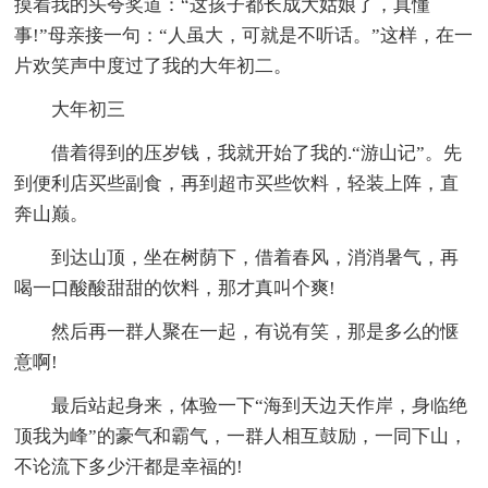
摸着我的头夸奖道：“这孩子都长成大姑娘了，真懂
事!”母亲接一句：“人虽大，可就是不听话。”这样，在一
片欢笑声中度过了我的大年初二。
大年初三
借着得到的压岁钱，我就开始了我的.“游山记”。先
到便利店买些副食，再到超市买些饮料，轻装上阵，直
奔山巅。
到达山顶，坐在树荫下，借着春风，消消暑气，再
喝一口酸酸甜甜的饮料，那才真叫个爽!
然后再一群人聚在一起，有说有笑，那是多么的惬
意啊!
最后站起身来，体验一下“海到天边天作岸，身临绝
顶我为峰”的豪气和霸气，一群人相互鼓励，一同下山，
不论流下多少汗都是幸福的!