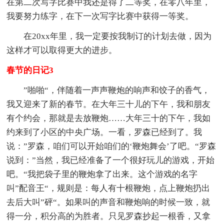
在第二次写字比赛中我还是得了二等奖，在零八年里，
我要努力练字，在下一次写字比赛中获得一等奖。
在20xx年里，我一定要按我制订的计划去做，因为
这样才可以取得更大的进步。
春节的日记3
”啪啪“，伴随着一声声鞭炮的响声和饺子的香气，
我又迎来了新的春节。在大年三十儿的下午，我和朋友
有个约会，那就是去放鞭炮……大年三十的下午，我如
约来到了小区的中央广场。一看，罗森已经到了。我
说：”罗森，咱们可以开始咱们的‘鞭炮舞会’了吧。“罗森
说到：”当然，我已经准备了一个很好玩儿的游戏，开始
吧。“我把袋子里的鞭炮拿了出来。这个游戏的名字
叫”配音王“，规则是：每人有十根鞭炮，点上鞭炮扔出
去后大叫”砰“。如果叫的声音和鞭炮响的时候一致，就
得一分，积分高的为胜者。只见罗森抄起一根香，又拿