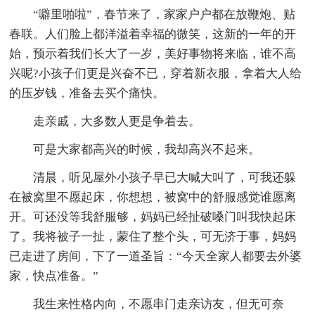
“噼里啪啦”，春节来了，家家户户都在放鞭炮、贴
春联。人们脸上都洋溢着幸福的微笑，这新的一年的开
始，预示着我们长大了一岁，美好事物将来临，谁不高
兴呢?小孩子们更是兴奋不已，穿着新衣服，拿着大人给
的压岁钱，准备去买个痛快。
走亲戚，大多数人更是争着去。
可是大家都高兴的时候，我却高兴不起来。
清晨，听见屋外小孩子早已大喊大叫了，可我还躲
在被窝里不愿起床，你想想，被窝中的舒服感觉谁愿离
开。可还没等我舒服够，妈妈已经扯破嗓门叫我快起床
了。我将被子一扯，蒙住了整个头，可无济于事，妈妈
已走进了房间，下了一道圣旨：“今天全家人都要去外婆
家，快点准备。”
我生来性格内向，不愿串门走亲访友，但无可奈