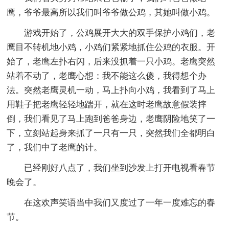
鹰，爷爷最高所以我们叫爷爷做公鸡，其她叫做小鸡。
游戏开始了，公鸡展开大大的双手保护小鸡们，老
鹰目不转机地小鸡，小鸡们紧紧地抓住公鸡的衣服。开
始了，老鹰左扑右闪，后来没抓着一只小鸡。老鹰突然
站着不动了，老鹰心想：我不能这么傻，我得想个办
法。突然老鹰灵机一动，马上扑向小鸡，我看到了马上
用鞋子把老鹰轻轻地踹开，就在这时老鹰故意假装摔
倒，我们看见了马上跑到爸爸身边，老鹰阴险地笑了一
下，立刻站起身来抓了一只有一只，突然我们全都明白
了，我们中了老鹰的计。
已经刚好八点了，我们坐到沙发上打开电视看春节
晚会了。
在这欢声笑语当中我们又度过了一年一度难忘的春
节。