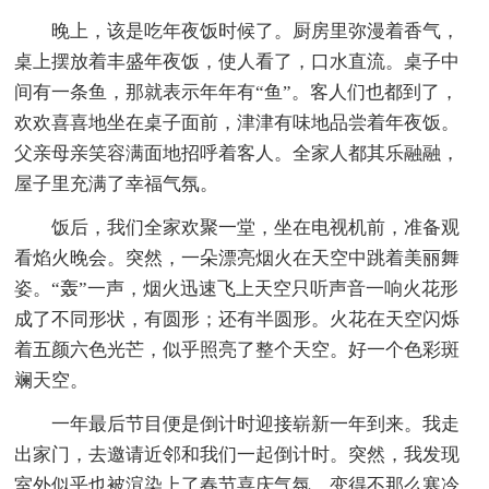
晚上，该是吃年夜饭时候了。厨房里弥漫着香气，
桌上摆放着丰盛年夜饭，使人看了，口水直流。桌子中
间有一条鱼，那就表示年年有“鱼”。客人们也都到了，
欢欢喜喜地坐在桌子面前，津津有味地品尝着年夜饭。
父亲母亲笑容满面地招呼着客人。全家人都其乐融融，
屋子里充满了幸福气氛。
饭后，我们全家欢聚一堂，坐在电视机前，准备观
看焰火晚会。突然，一朵漂亮烟火在天空中跳着美丽舞
姿。“轰”一声，烟火迅速飞上天空只听声音一响火花形
成了不同形状，有圆形；还有半圆形。火花在天空闪烁
着五颜六色光芒，似乎照亮了整个天空。好一个色彩斑
斓天空。
一年最后节目便是倒计时迎接崭新一年到来。我走
出家门，去邀请近邻和我们一起倒计时。突然，我发现
室外似乎也被渲染上了春节喜庆气氛，变得不那么寒冷