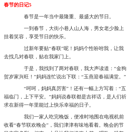
春节的日记5
春节是一年当中最隆重、最盛大的节日。
一到春节，大街小巷人山人海，男女老少脸上
挂着笑容，享受节日的快乐。
过新年要贴“春联”呢！妈妈个性吩咐我，让我
去找几对春联，贴在我家门上。
于是，我找到了两对春联，我大声读道：“金狗
贺岁家兴旺！”妈妈连忙说出下联：“玉燕迎春福满堂。”
“呵呵，妈妈真厉害”！还有一幅上方写着：“五
福临门，上下平安。”妈妈说春联都是吉祥话，是人们祈
求在新得一年里能过上快乐幸福的日子。
我们一家人吃完晚饭，便准时地围在电视机前
收看“春节联欢晚会”，我们津津有味地看着。晚会的节