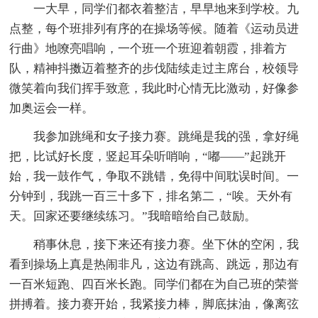
一大早，同学们都衣着整洁，早早地来到学校。九
点整，每个班排列有序的在操场等候。随着《运动员进
行曲》地嘹亮唱响，一个班一个班迎着朝霞，排着方
队，精神抖擞迈着整齐的步伐陆续走过主席台，校领导
微笑着向我们挥手致意，我此时心情无比激动，好像参
加奥运会一样。
我参加跳绳和女子接力赛。跳绳是我的强，拿好绳
把，比试好长度，竖起耳朵听哨响，“嘟——”起跳开
始，我一鼓作气，争取不跳错，免得中间耽误时间。一
分钟到，我跳一百三十多下，排名第二，“唉。天外有
天。回家还要继续练习。”我暗暗给自己鼓励。
稍事休息，接下来还有接力赛。坐下休的空闲，我
看到操场上真是热闹非凡，这边有跳高、跳远，那边有
一百米短跑、四百米长跑。同学们都在为自己班的荣誉
拼搏着。接力赛开始，我紧接力棒，脚底抹油，像离弦