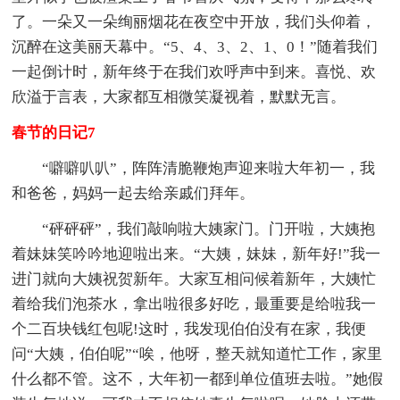
了。一朵又一朵绚丽烟花在夜空中开放，我们头仰着，
沉醉在这美丽天幕中。“5、4、3、2、1、0！”随着我们
一起倒计时，新年终于在我们欢呼声中到来。喜悦、欢
欣溢于言表，大家都互相微笑凝视着，默默无言。
春节的日记7
“噼噼叭叭”，阵阵清脆鞭炮声迎来啦大年初一，我
和爸爸，妈妈一起去给亲戚们拜年。
“砰砰砰”，我们敲响啦大姨家门。门开啦，大姨抱
着妹妹笑吟吟地迎啦出来。“大姨，妹妹，新年好!”我一
进门就向大姨祝贺新年。大家互相问候着新年，大姨忙
着给我们泡茶水，拿出啦很多好吃，最重要是给啦我一
个二百块钱红包呢!这时，我发现伯伯没有在家，我便
问“大姨，伯伯呢”“唉，他呀，整天就知道忙工作，家里
什么都不管。这不，大年初一都到单位值班去啦。”她假