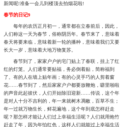
新闻呢!准备一会儿到楼顶去拍烟花啦!
春节的日记9
每年的农历正月初一，通常都在立春前后，因此，
人们称这一天为春节，俗称阴历年。春节来了，意味着
春天将要来临，意味着新一轮的播种，意味着我们又要
长大一岁，意味着大地万物复苏。
春节到了，家家户户的宅门贴上了春联，挂上了红
红的灯笼。人们通常要贴福，务必倒着贴，简称福到
了。有的人在墙上贴年画；有的心灵手巧的人剪着窗
花……春节到了，然后家家户户都要放鞭炮，噼里啪啦
的声音此起彼伏，人们开始除旧迎新……传说，这个年
是对人十分不吉利的，年一来就树木凋敝，百草不生；
年一过就万物生长，鲜花遍地，这个年到底怎样赶走
呢？那怎样才能让人们过上幸福生活呢？人们就用炮竹
赶走了年，因为年怕红色，这样人们就能过上幸福生活