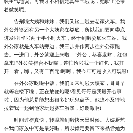
装生气地说。可我才不相信她真生气啦呢，她脸上还带
着微笑呢。
告别啦大姨和妹妹，我们又踏上啦去老家火车。我
外公外婆还有另一个大姨家在娄底，所以我们要向娄底
进发啦!坐啦两个半小时火车，终于到啦娄底火车站。我
外公家就是火车站旁边，我三步并作两步往外公家跑
去。一进门，外公就迎上来啦。“外公，恭喜发财，红包
拿来!”外公笑得合不拢嘴，连忙给啦我一个红包，我打
开一看，嗨，又有二百元!呵呵，我今年可是收入可观呀!
在外公家吃啦中饭，我们又来到啦大姨家，哥哥早
就等在楼下啦，正在放鞭炮呢!看见哥哥是我最开心事
啦，因为他总是能想出很多好玩鬼点子。他迫不及待地
拉着我一起到他家玩起赛车游戏，好刺激啊!
时间过得真快，转眼就到啦快天黑时候。大姨厨艺
在我们家族中可是最好啦，所以肯定要留下来品尝她为