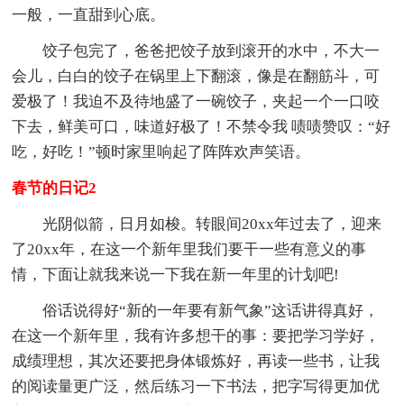
一般，一直甜到心底。
饺子包完了，爸爸把饺子放到滚开的水中，不大一
会儿，白白的饺子在锅里上下翻滚，像是在翻筋斗，可
爱极了！我迫不及待地盛了一碗饺子，夹起一个一口咬
下去，鲜美可口，味道好极了！不禁令我 啧啧赞叹：“好
吃，好吃！”顿时家里响起了阵阵欢声笑语。
春节的日记2
光阴似箭，日月如梭。转眼间20xx年过去了，迎来
了20xx年，在这一个新年里我们要干一些有意义的事
情，下面让就我来说一下我在新一年里的计划吧!
俗话说得好“新的一年要有新气象”这话讲得真好，
在这一个新年里，我有许多想干的事：要把学习学好，
成绩理想，其次还要把身体锻炼好，再读一些书，让我
的阅读量更广泛，然后练习一下书法，把字写得更加优