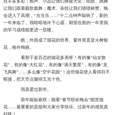
目丰富多彩：相声、小品让我们捧腹大笑；唱歌、跳舞
让我们跟着载歌载舞；魔术、杂技让我们啧啧称赞。晚
会进入了高潮，“当当当……”十二点钟声敲响了，新的
一年来临了。我暗暗地许下心愿，期望在新的一年里我
的学习成绩能更进一层楼。
瞧，外面成了烟花的世界。窗外简直是火树银
花，格外绚丽。
看那千姿百态的烟花多美呀！有的像“仙女散
花”，有的像“大红花”，有的像“满天繁星”，有的像“龙
飞凤舞”……多么像“空中花园”！这些烟花使人看得目不
暇接，把天空点缀得五光十色。
我喜爱过新年。
新年能贴春联；能看“春节联欢晚会”能赏烟
花……最重要的是能和大家分享快乐。过新年的感觉真
好呀！