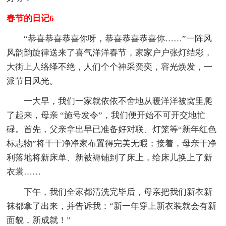
春节的日记6
“恭喜恭喜恭喜你呀，恭喜恭喜恭喜你……”一阵风
风韵韵旋律送来了喜气洋洋春节，家家户户张灯结彩，
大街上人络绎不绝，人们个个神采奕奕，容光焕发，一
派节日风光。
一大早，我们一家就依依不舍地从暖洋洋被窝里爬
了起来，母亲 “施号发令”，我们便开始不可开交地忙
碌。首先，父亲拿出早已准备好对联、灯笼等“新年红色
标志物”将干干净净家布置得完美无暇；接着，母亲干净
利落地将新床单、新被褥铺到了床上，给床儿换上了新
衣裳……
下午，我们全家都清洗完毕后，母亲把我们新衣新
袜都拿了出来，并告诉我：“新一年穿上新衣装就会有新
面貌，新成就！”