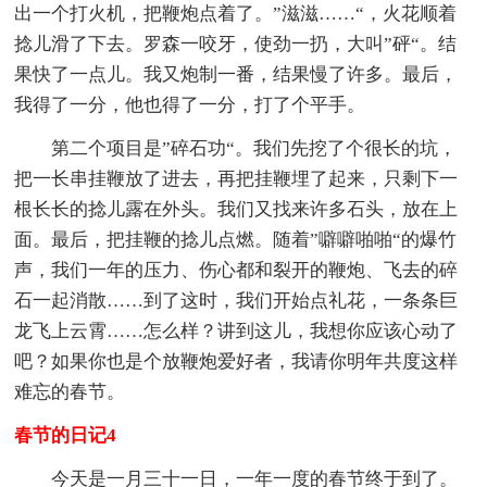
出一个打火机，把鞭炮点着了。”滋滋……“，火花顺着
捻儿滑了下去。罗森一咬牙，使劲一扔，大叫”砰“。结
果快了一点儿。我又炮制一番，结果慢了许多。最后，
我得了一分，他也得了一分，打了个平手。
第二个项目是”碎石功“。我们先挖了个很长的坑，
把一长串挂鞭放了进去，再把挂鞭埋了起来，只剩下一
根长长的捻儿露在外头。我们又找来许多石头，放在上
面。最后，把挂鞭的捻儿点燃。随着”噼噼啪啪“的爆竹
声，我们一年的压力、伤心都和裂开的鞭炮、飞去的碎
石一起消散……到了这时，我们开始点礼花，一条条巨
龙飞上云霄……怎么样？讲到这儿，我想你应该心动了
吧？如果你也是个放鞭炮爱好者，我请你明年共度这样
难忘的春节。
春节的日记4
今天是一月三十一日，一年一度的春节终于到了。