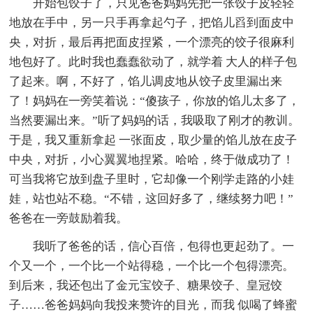
开始包饺子了，只见爸爸妈妈先把一张饺子皮轻轻
地放在手中，另一只手再拿起勺子，把馅儿舀到面皮中
央，对折，最后再把面皮捏紧，一个漂亮的饺子很麻利
地包好了。此时我也蠢蠢欲动了，就学着 大人的样子包
了起来。啊，不好了，馅儿调皮地从饺子皮里漏出来
了！妈妈在一旁笑着说：“傻孩子，你放的馅儿太多了，
当然要漏出来。”听了妈妈的话，我吸取了刚才的教训。
于是，我又重新拿起 一张面皮，取少量的馅儿放在皮子
中央，对折，小心翼翼地捏紧。哈哈，终于做成功了！
可当我将它放到盘子里时，它却像一个刚学走路的小娃
娃，站也站不稳。“不错，这回好多了，继续努力吧！”
爸爸在一旁鼓励着我。
我听了爸爸的话，信心百倍，包得也更起劲了。一
个又一个，一个比一个站得稳，一个比一个包得漂亮。
到后来，我还包出了金元宝饺子、糖果饺子、皇冠饺
子……爸爸妈妈向我投来赞许的目光，而我 似喝了蜂蜜