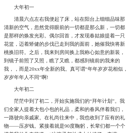
大年初一
清晨六点左右我便起了床，站在阳台上细细品味那
清新的空气，忽然觉得眼前的一切都是那么新，一切都
是那样的焕发光彩。偶尔回首，才发现春姑娘提着一只
花篮，迈着矫健的步伐已走到我的面前，她催我快将新
桃换旧符。之后，我来到房间换上我称心如意的新装，
到镜子前照了又照，瞧了又瞧，都感到镜前的我来的
我，，而是20xx年全新的我。真可谓“年年岁岁花相似，
岁岁年年人不同”啊!
大年初二
茫茫中到了初二，开始实施我们的“拜年计划”。我
们全家人提着大包小包的礼品，柔和的春风伴着我们，
一路驶向亲戚家。在礼尚往来中，我也收到了应有的礼
物——压岁钱。紧接着就是90度鞠躬，长辈们都一个个