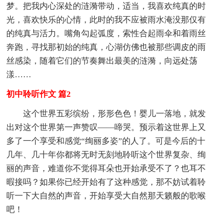
梦。把我内心深处的涟漪带动，适当，我喜欢纯真的时
光，喜欢快乐的心情，此时的我不应被雨水淹没那仅有
的纯真与活力。嘴角勾起弧度，索性合起雨伞和着雨丝
奔跑，寻找那初始的纯真，心湖仿佛也被那些调皮的雨
丝感染，随着它们的节奏舞出最美的涟漪，向远处荡
漾……
初中聆听作文 篇2
这个世界五彩缤纷，形形色色！婴儿一落地，就发
出对这个世界第一声赞叹——啼哭。预示着这世界上又
多了一个享受和感觉“绚丽多姿”的人了。可是今后的十
几年、几十年你都将无时无刻地聆听这个世界复杂、绚
丽的声音，难道你不觉得耳朵也开始承受不了？也耳不
暇接吗？如果你已经开始有了这种感觉，那不妨试着聆
听一下大自然的声音，开始享受大自然那天籁般的歌喉
吧！