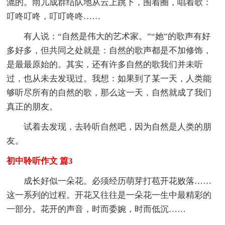
漉的。雨儿成群结队地从云上跳下，围着圈，唱着歌：
叮咚叮咚，叮叮咚咚……
有人说：“自然是伟大的艺术家。”“她”的歌声有好
多好多，但共同之处就是：自然的歌声都是不加修饰，
是最最原始的。其实，还有许多自然的歌我们并未听
过，也从未去发现过。我想：如果到了某一天，人类能
够听尽所有的自然的歌，那么这一天，自然就成了我们
真正的朋友。
试着去发现，去聆听自然吧，因为自然是人类的朋
友。
初中聆听作文 篇3
成长好似一朵花。必须经历萌芽打苞开花败落……
这一系列的过程。开花又往往是一朵花一生中最精彩的
一部分。花开的声音，时而委婉，时而低沉……