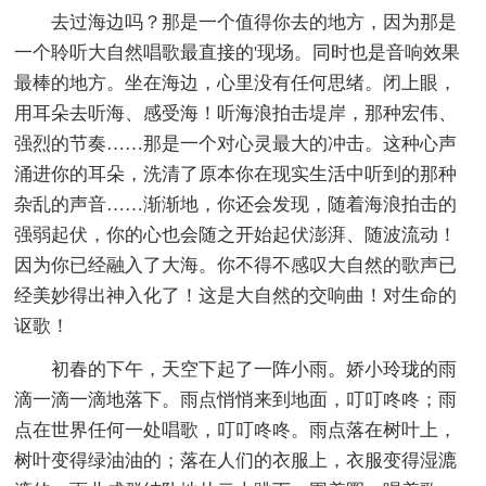
去过海边吗？那是一个值得你去的地方，因为那是
一个聆听大自然唱歌最直接的'现场。同时也是音响效果
最棒的地方。坐在海边，心里没有任何思绪。闭上眼，
用耳朵去听海、感受海！听海浪拍击堤岸，那种宏伟、
强烈的节奏……那是一个对心灵最大的冲击。这种心声
涌进你的耳朵，洗清了原本你在现实生活中听到的那种
杂乱的声音……渐渐地，你还会发现，随着海浪拍击的
强弱起伏，你的心也会随之开始起伏澎湃、随波流动！
因为你已经融入了大海。你不得不感叹大自然的歌声已
经美妙得出神入化了！这是大自然的交响曲！对生命的
讴歌！
初春的下午，天空下起了一阵小雨。娇小玲珑的雨
滴一滴一滴地落下。雨点悄悄来到地面，叮叮咚咚；雨
点在世界任何一处唱歌，叮叮咚咚。雨点落在树叶上，
树叶变得绿油油的；落在人们的衣服上，衣服变得湿漉