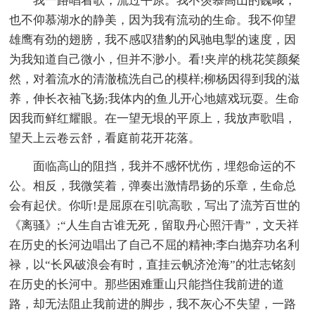
我一路唱着歌，流过平原。我不羡慕高山的巍峨，
也不仰慕湖水的静美，因为我有流动的生命。我不仰望
雄鹰有劲的翅膀，我不感叹猎豹的风驰电掣的速度，因
为我知道自己微小，但并不渺小。看!夹岸的桃花笑颜粲
然，对着流水的清澈梳洗自己的模样;柳杨因得到我的滋
养，伸长衣袖飞扬;我体内的鱼儿开心地嬉戏玩耍。生命
因我而鲜红耀眼。在一望无垠的平原上，我放声歌唱，
望天上云卷云舒，看庭前花开花落。
面临高山的阻挡，我并不感怀忧伤，埋怨命运的不
公。相反，我微笑着，弹奏出激情昂扬的乐章，生命总
会有起伏。你听!是屈原在引吭高歌，写出了流芳百世的
《离骚》;“人生自古谁无死，留取丹心照汗青”，文天祥
在历史的长河边唱出了自己不屈的精神;李白抛弃功名利
禄，以“长风破浪会有时，直挂云帆济沧海”的壮志铭刻
在历史的长河中。那些困难重山只能挡住我前进的道
路，却无法阻止我前进的脚步，我不灰心不失望，一路