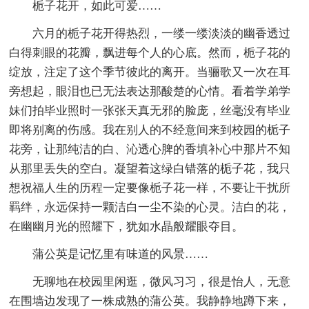
栀子花开，如此可爱……
六月的栀子花开得热烈，一缕一缕淡淡的幽香透过
白得刺眼的花瓣，飘进每个人的心底。然而，栀子花的
绽放，注定了这个季节彼此的离开。当骊歌又一次在耳
旁想起，眼泪也已无法表达那酸楚的心情。看着学弟学
妹们拍毕业照时一张张天真无邪的脸庞，丝毫没有毕业
即将别离的伤感。我在别人的不经意间来到校园的栀子
花旁，让那纯洁的白、沁透心脾的香填补心中那片不知
从那里丢失的空白。凝望着这绿白错落的栀子花，我只
想祝福人生的历程一定要像栀子花一样，不要让干扰所
羁绊，永远保持一颗洁白一尘不染的心灵。洁白的花，
在幽幽月光的照耀下，犹如水晶般耀眼夺目。
蒲公英是记忆里有味道的风景……
无聊地在校园里闲逛，微风习习，很是怡人，无意
在围墙边发现了一株成熟的蒲公英。我静静地蹲下来，