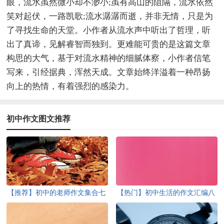
眼，流水虽然微小却不渺小;虽有高山的阻隔，流水依然
笑对起伏，一路凯歌;流水潺潺而逝，并非无情，只是为
了寻找生命的天堂。小作者从流水声中听出了哲理，听
出了真谛，见解睿智而独到。更难能可贵的是这篇文章
构思的大气，基于对流水精神的细腻体察，小作者信笔
写来，引经据典，浑然天成。文章始终洋溢着一种昂扬
向上的热情，有着强烈的感染力。
初中作文图文推荐
【推荐】初中的老师作文集合七
【热门】初中生活的作文汇编八
篇
篇