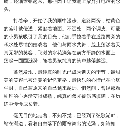
腾，逐渐嚣张起来。那些因子让我涌上放弃打电话的念
头。
打着伞，开始了我的雨中漫步。道路两旁，枯黄色
的落叶被侵透，紧贴着地面。不远处，两个调皮、可爱
的小男孩吸引了我的目光，他们手拉着手在道路两旁的
积水处尽情的嬉戏着，他们与雨水共舞，脸上荡漾着天
真无邪的笑容，飞溅的水花滴落在前方平静的水面上，
荡起一圈圈涟漪，随着男孩纯真的笑声越荡越远。
蓦然发现，最纯真的时光已成为逝去的季节，最甜
美的笑容已被泛黄的记忆定格，最快乐的心情已在心底
尘封，自己离原来的自己越来越远。悄然间，曾经那颗
幼稚的心逐渐变得成熟，纯真的双眸被伤感填满，在历
练中慢慢成长着。
毫无目的地走着，不知不觉，已经到了弦歌湖畔，
站在湖边，看着自由落下的雨帘舞出的涟漪，如诗如