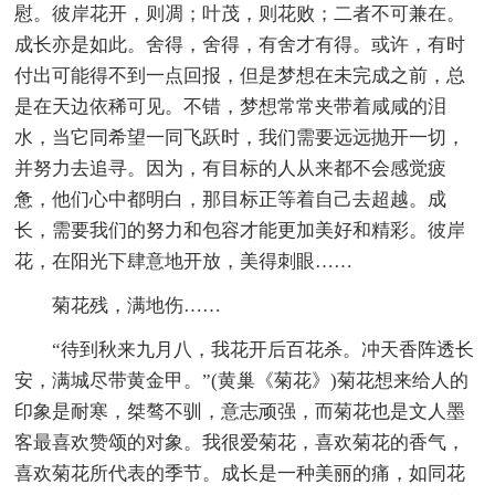
慰。彼岸花开，则凋；叶茂，则花败；二者不可兼在。
成长亦是如此。舍得，舍得，有舍才有得。或许，有时
付出可能得不到一点回报，但是梦想在未完成之前，总
是在天边依稀可见。不错，梦想常常夹带着咸咸的泪
水，当它同希望一同飞跃时，我们需要远远抛开一切，
并努力去追寻。因为，有目标的人从来都不会感觉疲
惫，他们心中都明白，那目标正等着自己去超越。成
长，需要我们的努力和包容才能更加美好和精彩。彼岸
花，在阳光下肆意地开放，美得刺眼……
菊花残，满地伤……
“待到秋来九月八，我花开后百花杀。冲天香阵透长
安，满城尽带黄金甲。”(黄巢《菊花》)菊花想来给人的
印象是耐寒，桀骜不驯，意志顽强，而菊花也是文人墨
客最喜欢赞颂的对象。我很爱菊花，喜欢菊花的香气，
喜欢菊花所代表的季节。成长是一种美丽的痛，如同花