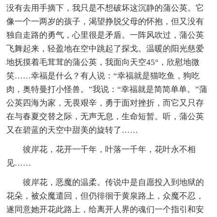
没有去用手摘下，我只是不想破坏这沉静的蒲公英。它
像一个一两岁的孩子，渴望挣脱父母的怀抱，但又没有
独自走路的勇气，心里很是矛盾。一阵风吹过，蒲公英
飞舞起来，轻盈地在空中跳起了探戈。温暖的阳光慈爱
地抚摸着毛茸茸的蒲公英，我面向天空45°，欣慰地微
笑……幸福是什么？有人说：“幸福就是猫吃鱼，狗吃
肉，奥特曼打小怪兽。”我说：“幸福就是简简单单。”蒲
公英四海为家，无畏艰辛，勇于面对挫折，而它又只存
在与春夏交替之际，无声无息，生命短暂。听，蒲公英
又在碧蓝的天空中甜美的旋转了……
彼岸花，花开一千年，叶落一千年，花叶永不相
见……
彼岸花，恶魔的温柔。传说中是自愿投入到地狱的
花朵，被众魔遣回，但仍徘徊于黄泉路上，众魔不忍，
遂同意她开花此路上，给离开人界的魂们一个指引和安