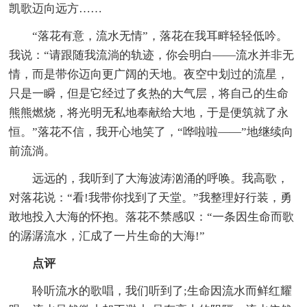
凯歌迈向远方……
“落花有意，流水无情”，落花在我耳畔轻轻低吟。
我说：“请跟随我流淌的轨迹，你会明白——流水并非无
情，而是带你迈向更广阔的天地。夜空中划过的流星，
只是一瞬，但是它经过了炙热的大气层，将自己的生命
熊熊燃烧，将光明无私地奉献给大地，于是便筑就了永
恒。”落花不信，我开心地笑了，“哗啦啦——”地继续向
前流淌。
远远的，我听到了大海波涛汹涌的呼唤。我高歌，
对落花说：“看!我带你找到了天堂。”我整理好行装，勇
敢地投入大海的怀抱。落花不禁感叹：“一条因生命而歌
的潺潺流水，汇成了一片生命的大海!”
点评
聆听流水的歌唱，我们听到了;生命因流水而鲜红耀