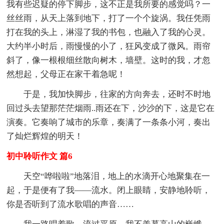
我有些迟疑的停下脚步，这不正是我所要的感觉吗？一
丝丝雨，从天上落到地下，打了一个个旋涡。我任凭雨
打在我的头上，淋湿了我的书包，也融入了我的心灵。
大约半小时后，雨慢慢的小了，狂风变成了微风。雨帘
斜了，像一根根细丝散向树木，墙壁。这时的我，才忽
然想起，父母正在家干着急呢！
于是，我加快脚步，往家的方向奔去，还时不时地
回过头去望那茫茫烟雨..雨还在下，沙沙的下，这是它在
演奏。它奏响了城市的乐章，奏满了一条条小河，奏出
了灿烂辉煌的明天！
初中聆听作文 篇6
天空“哗啦啦”地落泪，地上的水滴开心地聚集在一
起，于是便有了我——流水。闭上眼睛，安静地聆听，
你是否听到了流水歌唱的声音……