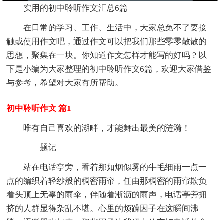
实用的初中聆听作文汇总6篇
在日常的学习、工作、生活中，大家总免不了要接
触或使用作文吧，通过作文可以把我们那些零零散散的
思想，聚集在一块。你知道作文怎样才能写的好吗？以
下是小编为大家整理的初中聆听作文6篇，欢迎大家借鉴
与参考，希望对大家有所帮助。
初中聆听作文 篇1
唯有自己喜欢的湖畔，才能舞出最美的涟漪！
——题记
站在电话亭旁，看着那如烟似雾的牛毛细雨一点一
点的编织着轻纱般的稠密雨帘，任由那稠密的雨帘欺负
着头顶上无辜的雨伞，伴随着淅沥的雨声，电话亭旁拥
挤的人群显得杂乱不堪。心里的烦躁因子在这瞬间沸