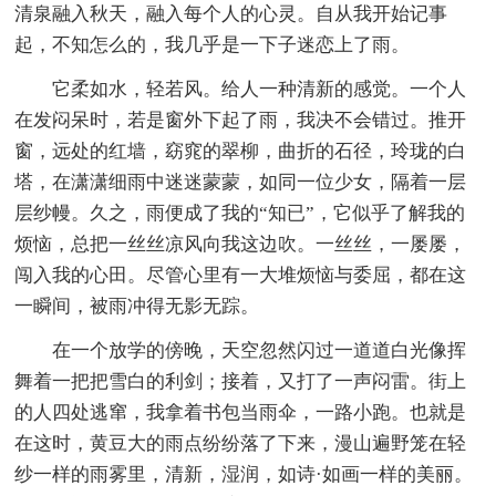
清泉融入秋天，融入每个人的心灵。自从我开始记事
起，不知怎么的，我几乎是一下子迷恋上了雨。
它柔如水，轻若风。给人一种清新的感觉。一个人
在发闷呆时，若是窗外下起了雨，我决不会错过。推开
窗，远处的红墙，窈窕的翠柳，曲折的石径，玲珑的白
塔，在潇潇细雨中迷迷蒙蒙，如同一位少女，隔着一层
层纱幔。久之，雨便成了我的“知已”，它似乎了解我的
烦恼，总把一丝丝凉风向我这边吹。一丝丝，一屡屡，
闯入我的心田。尽管心里有一大堆烦恼与委屈，都在这
一瞬间，被雨冲得无影无踪。
在一个放学的傍晚，天空忽然闪过一道道白光像挥
舞着一把把雪白的利剑；接着，又打了一声闷雷。街上
的人四处逃窜，我拿着书包当雨伞，一路小跑。也就是
在这时，黄豆大的雨点纷纷落了下来，漫山遍野笼在轻
纱一样的雨雾里，清新，湿润，如诗·如画一样的美丽。