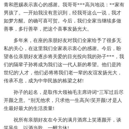
青和恩赐表示衷心的感谢。我哥哥***高兴地说：**家有
男孩了。一开始我没有意识到，经我哥这么一说，我才
如梦方醒。的确可喜可贺。今后，我们全家当继续多做
善事，多行善举，把这个喜事发扬光大。
多年来，在座的亲朋好友对我们全家给予了很多无
私的关心，在这里我们全家表示衷心的感谢。今后，盼
望各位亲朋好友逐步将关爱的目光投向我的孙子***，我
们的隔辈子孙将成为我们这一代人新的希望。他们是跨
世纪的'人才，他们必将将我们老一辈的友谊发扬光大，
传承不息，成为中华民族的栋梁之材!
孙子的起名，是取伟大领袖毛主席诗词“三军过后尽
开颜之意。”别无他求，只求他一生高兴!笑开颜!才是人
生最好最大的生活质量!
祝所有亲朋好友在今天的满月酒席上笑逐颜开，谈
笑风生，以酒当歌，一醉方休!