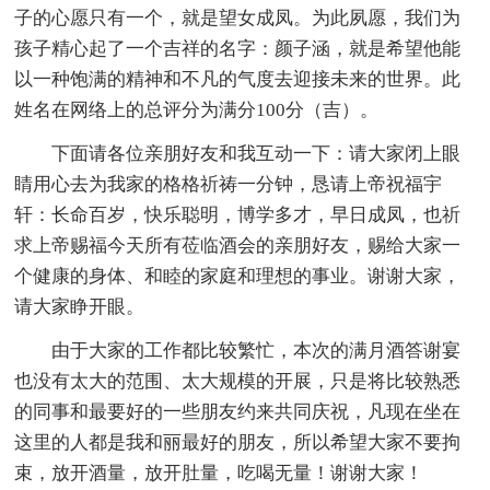
子的心愿只有一个，就是望女成凤。为此夙愿，我们为
孩子精心起了一个吉祥的名字：颜子涵，就是希望他能
以一种饱满的精神和不凡的气度去迎接未来的世界。此
姓名在网络上的总评分为满分100分（吉）。
下面请各位亲朋好友和我互动一下：请大家闭上眼
睛用心去为我家的格格祈祷一分钟，恳请上帝祝福宇
轩：长命百岁，快乐聪明，博学多才，早日成凤，也祈
求上帝赐福今天所有莅临酒会的亲朋好友，赐给大家一
个健康的身体、和睦的家庭和理想的事业。谢谢大家，
请大家睁开眼。
由于大家的工作都比较繁忙，本次的满月酒答谢宴
也没有太大的范围、太大规模的开展，只是将比较熟悉
的同事和最要好的一些朋友约来共同庆祝，凡现在坐在
这里的人都是我和丽最好的朋友，所以希望大家不要拘
束，放开酒量，放开肚量，吃喝无量！谢谢大家！