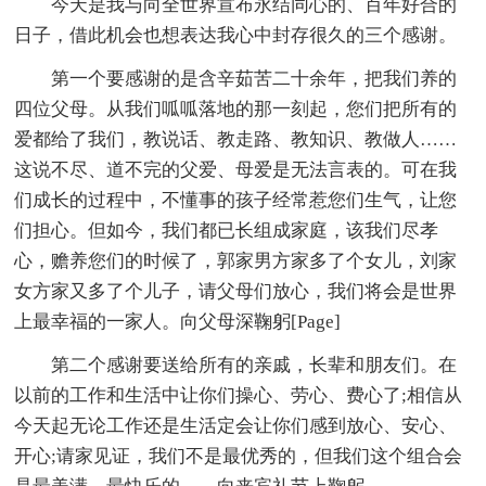
今天是我与向全世界宣布永结同心的、百年好合的
日子，借此机会也想表达我心中封存很久的三个感谢。
第一个要感谢的是含辛茹苦二十余年，把我们养的
四位父母。从我们呱呱落地的那一刻起，您们把所有的
爱都给了我们，教说话、教走路、教知识、教做人……
这说不尽、道不完的父爱、母爱是无法言表的。可在我
们成长的过程中，不懂事的孩子经常惹您们生气，让您
们担心。但如今，我们都已长组成家庭，该我们尽孝
心，赡养您们的时候了，郭家男方家多了个女儿，刘家
女方家又多了个儿子，请父母们放心，我们将会是世界
上最幸福的一家人。向父母深鞠躬[Page]
第二个感谢要送给所有的亲戚，长辈和朋友们。在
以前的工作和生活中让你们操心、劳心、费心了;相信从
今天起无论工作还是生活定会让你们感到放心、安心、
开心;请家见证，我们不是最优秀的，但我们这个组合会