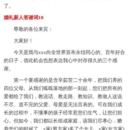
了。
婚礼新人答谢词10
尊敬的各位来宾：
大家好！
今天是我与xxx向全世界宣布永结同心的、百年好合
的日子，借此机会也想表达我心中封存很久的三个感
谢。
第一个要感谢的是含辛茹苦二十余年，把我们养的
四位父母。从我们呱呱落地的那一刻起，您们把所有的
爱都给了我们，教说话、教走路、教知识、教做人这说
不尽、道不完的父爱、母爱是无法言表的。可在我们成
长的过程中，不懂事的孩子经常惹您们生气，让您们担
心。但如今，我们都以长组成家庭，该我们尽孝心，赡
养您们的时候了，x家(男方家)多了个女儿，x家(女方家)