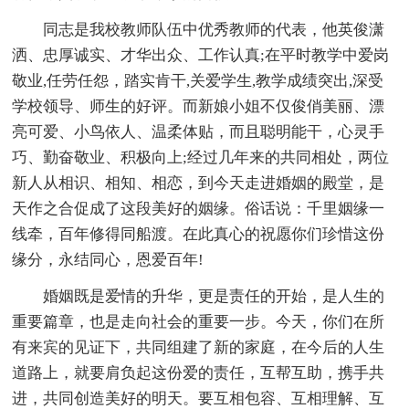
同志是我校教师队伍中优秀教师的代表，他英俊潇
洒、忠厚诚实、才华出众、工作认真;在平时教学中爱岗
敬业,任劳任怨，踏实肯干,关爱学生,教学成绩突出,深受
学校领导、师生的好评。而新娘小姐不仅俊俏美丽、漂
亮可爱、小鸟依人、温柔体贴，而且聪明能干，心灵手
巧、勤奋敬业、积极向上;经过几年来的共同相处，两位
新人从相识、相知、相恋，到今天走进婚姻的殿堂，是
天作之合促成了这段美好的姻缘。俗话说：千里姻缘一
线牵，百年修得同船渡。在此真心的祝愿你们珍惜这份
缘分，永结同心，恩爱百年!
婚姻既是爱情的升华，更是责任的开始，是人生的
重要篇章，也是走向社会的重要一步。今天，你们在所
有来宾的见证下，共同组建了新的家庭，在今后的人生
道路上，就要肩负起这份爱的责任，互帮互助，携手共
进，共同创造美好的明天。要互相包容、互相理解、互