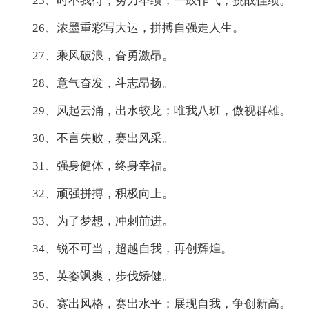
25、时不我待，努力举绩，一鼓作气，挑战佳绩。
26、浓墨重彩写大运，拼搏自强走人生。
27、乘风破浪，奋勇激昂。
28、意气奋发，斗志昂扬。
29、风起云涌，出水蛟龙；唯我八班，傲视群雄。
30、不言失败，赛出风采。
31、强身健体，终身幸福。
32、顽强拼搏，积极向上。
33、为了梦想，冲刺前进。
34、锐不可当，超越自我，再创辉煌。
35、英姿飒爽，步伐矫健。
36、赛出风格，赛出水平；展现自我，争创新高。