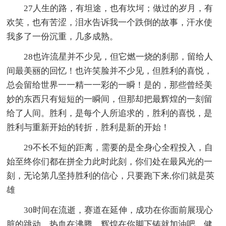
27人生的路，有坦途，也有坎坷；做过的岁月，有
欢笑，也有苦涩，泪水告诉我一个跌倒的故事，汗水使
我多了一份沉重，几多成熟。
28也许流星并不少见，但它燃一烧的刹那，留给人
间最美丽的回忆！也许笑脸并不少见，但胜利的喜悦，
总会留给世界一一精一一彩的一瞬！是的，那些曾经美
妙的东西只有短短的一瞬间，但那却把最辉煌的一刻留
给了人间。胜利，是每个人所追求的，胜利的喜悦，是
胜利与重新开始的转折，胜利是新的开始！
29不长不短的距离，需要的是全身心全程投入，自
始至终你们都在拼全力此时此刻，你们处在最风光的一
刻，无论第几坚持胜利的信心，只要跑下来,你们就是英
雄
30时间在流逝，赛道在延伸，成功在你面前展现心
脏的跳动，热血在沸腾，辉煌在你脚下铸就加油吧，健