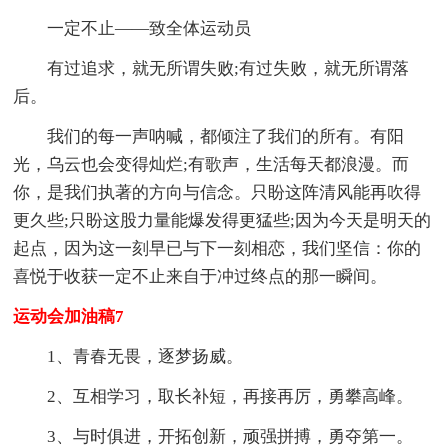
一定不止——致全体运动员
有过追求，就无所谓失败;有过失败，就无所谓落
后。
我们的每一声呐喊，都倾注了我们的所有。有阳
光，乌云也会变得灿烂;有歌声，生活每天都浪漫。而
你，是我们执著的方向与信念。只盼这阵清风能再吹得
更久些;只盼这股力量能爆发得更猛些;因为今天是明天的
起点，因为这一刻早已与下一刻相恋，我们坚信：你的
喜悦于收获一定不止来自于冲过终点的那一瞬间。
运动会加油稿7
1、青春无畏，逐梦扬威。
2、互相学习，取长补短，再接再厉，勇攀高峰。
3、与时俱进，开拓创新，顽强拼搏，勇夺第一。