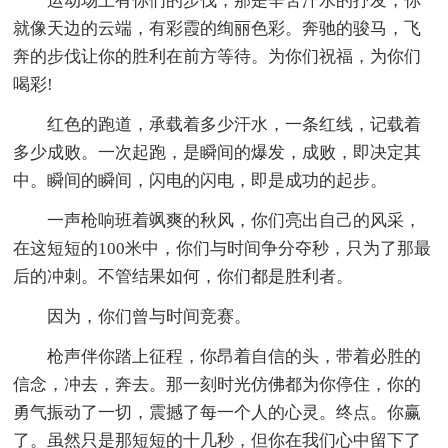
运动场上有你们的步伐，那是辛苦汗水的抒发，你
就像天边的云端，有彩霞的绚丽色彩。奔驰的骏马，飞
奔的步伐让你的胜利在前方等待。为你们祝福，为你们
喝彩!
红色的跑道，承载着多少汗水，一条红线，记载着
多少成败。一次起跑，是瞬间的爆发，成败，即决定其
中。瞬间的瞬间，闪电的闪电，即是成功的起步。
一声枪响班着飒爽的秋风，你们亮出自己的风采，
在这短短的100米中，你们与时间争分夺秒，只为了那最
后的冲刺。不管结果如何，你们都是胜利者。
因为，你们曾与时间竞赛。
枪声伴你踏上征程，你昂着自信的头，带着必胜的
信念，冲去，奔去。那一刻时光仿佛都为你停住，你的
勇气振动了一切，震撼了每一个人的心灵。终点。你赢
了。虽然只是那短短的十几秒，但你在我们心中留下了