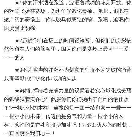
★1你的汗水洒在跑道，浇灌着成功的花朵开放。你
的欢笑飞扬在赛场，为班争光数你最棒。跑吧，追吧在
这广阔的赛场上，你似骏马似离铉的箭。跑吧，追吧你
比虎猛比豹强
★2虽然你们在场上的时间很短暂，但你们的身影依
然停留在人们的脑海里，因为你们是赛场上最可一一爱
一一的人
★3不为掌声的注释不为刻意的征服不为失败的痛苦
只有辛勤的汗水化作成功的脚步
★4你们挥舞着充满力量的双臂看着实心球化成美丽
的弧线我着实在心里佩服你们你们抛出了自己的最佳水
平3一根小小的木棒，连接的是一团一结和友一一爱一一
一根小小的木棒，传递的是勇气和力量一根小小的木
棒，演绎的是奋斗和拼搏加油吧！让这Ji动人心的时刻，
一直回荡在我们心中！