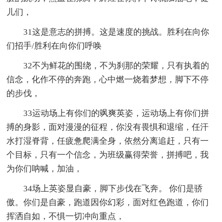
儿们，
31这是意志的拼搏。这是速度的挑战。胜利在向你
们招手/胜利在向你们呼唤
32不为鲜花的围绕，不为刹那的荣耀，只有执着的
信念，化作不停的奔跑，心中燃一烧着梦想，脚下不停
的步伐，
33运动场上有你们的飒爽英姿，运动场上有你们拼
搏的身影，面对漫漫的征程，你没有畏惧和退缩，任汗
水打湿脊背，任疲惫爬满全身，依然分离追赶，只有一
个目标，只有一个信念，为班级赢得荣誉，拼搏吧，我
为你们呐喊，加油，
34场上英姿显自豪，脚下步伐在飞奔。 你们是骄
傲。你们是自豪，跑道因你幻彩，面对红色跑道，你们
挥洒自如，不惧一切冲向重点，