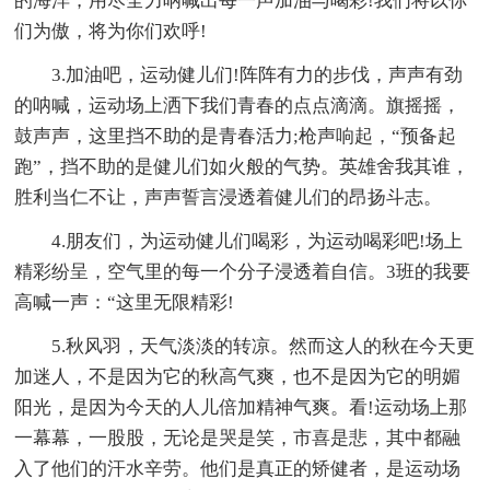
的海洋，用尽全力呐喊出每一声加油与喝彩!我们将以你
们为傲，将为你们欢呼!
3.加油吧，运动健儿们!阵阵有力的步伐，声声有劲
的呐喊，运动场上洒下我们青春的点点滴滴。旗摇摇，
鼓声声，这里挡不助的是青春活力;枪声响起，“预备起
跑”，挡不助的是健儿们如火般的气势。英雄舍我其谁，
胜利当仁不让，声声誓言浸透着健儿们的昂扬斗志。
4.朋友们，为运动健儿们喝彩，为运动喝彩吧!场上
精彩纷呈，空气里的每一个分子浸透着自信。3班的我要
高喊一声：“这里无限精彩!
5.秋风羽，天气淡淡的转凉。然而这人的秋在今天更
加迷人，不是因为它的秋高气爽，也不是因为它的明媚
阳光，是因为今天的人儿倍加精神气爽。看!运动场上那
一幕幕，一股股，无论是哭是笑，市喜是悲，其中都融
入了他们的汗水辛劳。他们是真正的矫健者，是运动场