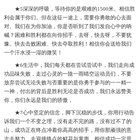
★5深深的呼吸，等待你的是艰难的1500米。相信胜
利会属于你们。但在这征一途上，需要你勇敢的心去面
对。我们在为你加油，你是否听到了我们发自心中的呐
喊？困难和胜利都在向你招手，去呀，快去呀，不要犹
豫。快去击败困难、快去夺取胜利！相信你会送给我们
一个汗水浸一湿的微笑！
★6生活中，我们每天都在尝试尝试中，我们走向成
功品味失败，走过心灵的一陰一雨晴空运动员们，不要
放弃尝试无论失败与否重要的是你勇于参与的一一精一
一神，付出的背后是胜利无论是否成功，我们永远赞美
你，你们永远是我们的骄傲，
★7心中坚定的信念，脚下沉稳的步伐，你用行动告
诉我们一个不变之理，没有走不完的路，没有过不了的
山，成功正在终点冲着你高高的招手，用你那顽强的意
志去努力，去迎接终点的鲜花与掌声，相信成功一定是