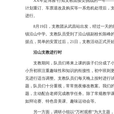
XX年是博雅·行知支教团接受挑战的一年—
计划重订、车票退改及购买等一系危机处理后，
进行。
8月19日，支教团从武昌站出发，经过一天
镇沿山中学。支教队员受到了沿山镇副校长陈峰
据点，简单的安置过后，21日，支教活动正式开
沿山支教进行时
支教期间，队员们将来上课的孩子们分成了
小升初班注重趣味性和知识的衔接性，初中班则
见进行适当调整。支教队员们每天晚上按时进行
题，队员们十分重视，常常熬夜修改教案。我们
题，主动配合老师完成教学任务。除了常规教学
如辩论赛、特色音美课、趣味运动会等。
另一方面，调研小组以“万村观察”为大主题