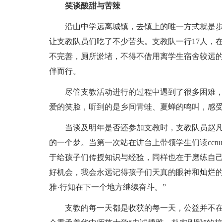
笑谈酸甜与苦辣
沿山中学远离城镇，去镇上的唯一方式就是
让支教队员们吃了不少苦头。支教队一行17人，
不完善，厕所淤堵，不得不借用离学生宿舍较远
伴而行。
尽管支教活动进行的过程中遇到了很多困难，
爱的笑脸，听到的是乡间青蛙、夏蝉的鸣叫，感
当谈及明年是否还参加支教时，支教队员赵凡
的一个梦。当第一次站在讲台上带领学生们读cc
于给孩子们传授知识与经验，同样也在于磨练自
好机会，我会永远记得孩子们天真的眼神和灿烂的
雅·行知在下一个地方继续奋斗。”
支教的每一天都是收获的每一天，公益并不在