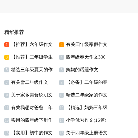
精华推荐
【推荐】六年级作文
有关四年级寒假作文
1
2
【推荐】三年级学生
四年级春天作文300
300字锦集8篇
7篇
3
4
精选三年级夏天的作
妈妈的话题作文
作文8篇
字集锦八篇
5
6
有关雪二年级作文
【必备】二年级的春
文合集7篇
7
8
关于家乡美食说明文
精选二年级家的作文
300字汇总五篇
天作文合集5篇
9
10
有关我想对爸爸二年
【精选】妈妈三年级
300字三篇
11
12
实用的四年级下册作
小学优秀作文(15篇)
级作文汇编九篇
作文300字集锦9篇
13
14
【实用】初中的作文
关于四年级上册语文
文汇编十篇
15
16