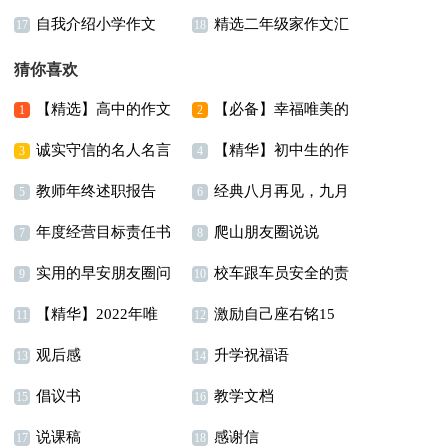
自我介绍小学作文
精选二年级家作文汇
300字集锦9篇
作文6篇
17
18
15篇
编八篇
猜你喜欢
【精选】高中的作文
【必备】幸福唯美的
1
2
诚实守信的名人名言
【精华】初中生的作
汇总六篇
句子集锦40条
3
4
教师年终述职报告
经典八月再见，九月
集合15篇
文600字集合8篇
5
6
年度经营目标责任书
爬山朋友圈说说
(15篇)
你好唯美座右铭说说40
7
8
实用的早安朋友圈问
校车跟车员安全的责
9
句
10
【精华】2022年唯
激励自己座右铭15
候语集锦41句
任书
11
12
观后感
升学祝福语
美伤感句子集合86句
篇
13
14
倡议书
教学文档
15
16
说课稿
感谢信
17
18