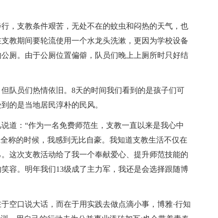
步行，支教条件艰苦，无处不在的蚊虫和闷热的天气，也
在支教期间要轮流使用一个水龙头洗漱，更因为学校设备
的公厕。由于公厕位置偏僻，队员们晚上上厕所时只好结
但队员们热情依旧。8天的时间我们看到的是孩子们可
受到的是当地居民淳朴的民风。
说道：“作为一名免费师范生，支教一直以来是我心中
nu全称的时候，我感到无比自豪。我知道支教生活不仅在
己。这次支教活动给了我一个奉献爱心、提升师范技能的
笑容。明年我们13级成了主力军，我还是会选择跟随博
于空口说大话，而在于用实践去做点滴小事，博雅·行知