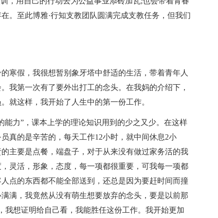
校训，用自己的行动去为公益事业添砖加瓦;也会带着青春
在。至此博雅·行知支教团队圆满完成支教任务，但我们
。
冷的寒假，我很想暂别象牙塔中舒适的生活，带着青年人
会。我第一次有了要外出打工的念头。在我妈的介绍下，
员。就这样，我开始了人生中的第一份工作。
的能力”，课本上学的理论知识用到的少之又少。在这样
员真的是辛苦的，每天工作12小时，就中间休息2小
责的主要是点餐，端盘子，对于从来没有做过家务活的我
度，灵活，形象，态度，每一项都很重要，可我每一项都
客人点的东西都不能全部送到，还总是因为要赶时间而撞
心满满，我竟然从没有萌生想要放弃的念头，要是以前那
，我想证明给自己看，我能胜任这份工作。我开始更加