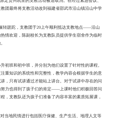
—原定贵州凯里的支教活动被迫取消。在经过紧急会议、
支教团最终将支教活动改到福建省邵武市沿山镇沿山中学
的辗转蹉跎，支教团于20上午顺利抵达支教地点——沿山
的热情欢迎，陈副校长为支教队员提供学生宿舍作为临时
始。
小升初班和初中班，并分别为他们设置了针对性的课程。
更注重知识的系统性和完整性，教学内容会根据学生的意
试讲，只有试讲通过才能站上讲台。对于试讲中存在的问
的努力也得到了孩子们的肯定——上课时他们积极回答问
课程，支教队还为孩子们准备了内容丰富的素质拓展课，
，对当地民情进行包括医疗保健、生产生活、地理人文等