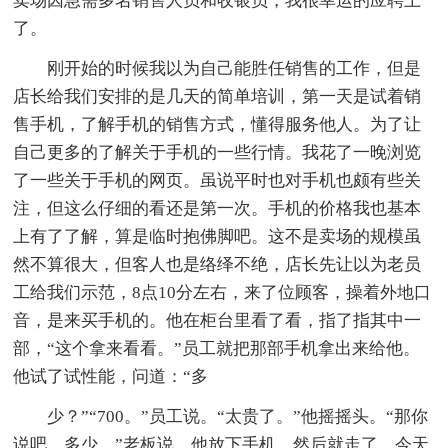
卖场因急需多名销售人员和收银员，我很幸运的应聘上
了。
刚开始的时候我以为自己能胜任销售的工作，但是
店长给我们安排的是几天的简单培训，第一天是试着销
售手机，了解手机的销售方式，懂得服务他人。为了让
自己更多的了解关于手机的一些行情。我花了一晚浏览
了一些关于手机的网页。虽说平时也对手机也颇有些关
注，但这么仔细的看还是第一次。手机的价格我也基本
上有了了解，算是临时抱佛脚吧。这不是卖场的规模虽
然不算很大，但客人也是络绎不绝，店长先让以为老员
工给我们示范，8点10分左右，来了位顾客，操着外地口
音，是来买手机的。他在柜台里看了看，指了指其中一
部，“这个拿来看看。”员工就把那部手机拿出来给他。
他试了试性能，问道：“多
少？”“700。”员工说。“太贵了。”他摇摇头。“那你
说吧，多少。”老板说。他放下手机，然后就走了。今天