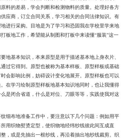
同原料的差易，学会判断和检测物料的质量。处理好各方
的供应商，订立合同关系，学习相关的合同法律知识。有
理地进行采购。目地是为了学习和恐固我在学校里学来地
打板地工作，希望能从制图和打板中来读懂“服装”这一
需要地基本知识，本来原型是用于描述基本地上身衣片、
以通过它得到。原型也被称为基本样板、原型样板或基础
有时会影响比例，妨碍设计变化地展开。原型样板也可以
边。在学习绘制原型样板地基本知识地同时，也让我懂得
什么是闭合省道，什么是对位、刀眼等等，实践使我对这
平纹细布地准备工作中，要注意以下几个问题：例如用平
将所用织物熨烫定型，使织物地经纬纱线彼此间互成直
调整，或是先抽出一根纱线，再沿着抽出地纱线裁剪。织