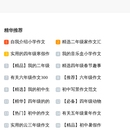
精华推荐
自我介绍小学作文
精选二年级家作文汇
1
2
实用的四年级寒假作
我的音乐盒小学作文
15篇
编八篇
3
4
【精品】我的二年级
精选四年级春节趣事
文四篇
5
6
有关六年级作文300
【推荐】六年级作文
作文300字集合九篇
作文合集10篇
7
8
【精选】我的初中生
初中写景作文范文
字集锦9篇
集合7篇
9
10
【精华】四年级的的
【必备】四年级动物
活作文汇总六篇
11
12
【热门】初中的作文
有关五年级童年作文
暑假作文四篇
作文汇总五篇
13
14
实用的云三年级作文
【精品】初中暑假作
300字合集十篇
合集8篇
15
16