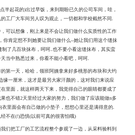
7点半起花的)出过早饭，来到期盼已久的公司车间，哇，
的工厂大车间另人叹为观止，一切都和学校截然不同.
中，可以想像，刚上来是不会让我们做什么实质性的工作
，你肯定想不到她要让我们做什么--她让我们用这个缝抹
缝制了几百块抹布，呵呵..也不要小看这缝抹布，其实蛮
天当中熟悉过来，你看不能小看吧，呵呵.
作的第一天，哈哈，领班阿姨拿来好多桃形的布块和大约
边缘一厘米，这才是最另大家汗颜的，这对我们来说应
度在里面，就这样两天下来，我觉得自己的眼睛都要成了
果也不错2天里经过大家的努力，我们做了应该能做n多
内衣里面会有自己做的小垫子，想想心里还是满得意的.
不在(!)恐惧(以前可真的很害怕哦)
领我们把工厂的工艺流程整个参观了一边，从采料验料到