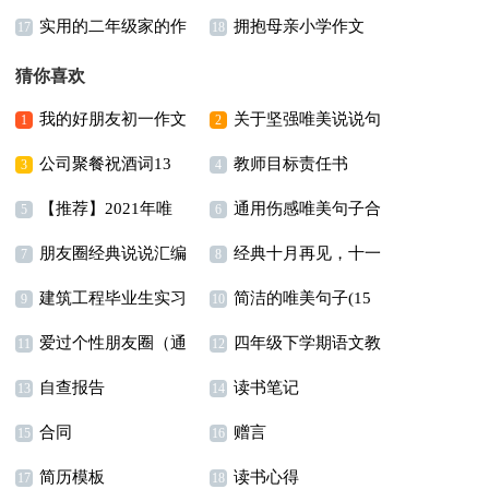
实用的二年级家的作
拥抱母亲小学作文
300字合集五篇
文汇总9篇
17
18
文合集6篇
猜你喜欢
我的好朋友初一作文
关于坚强唯美说说句
1
2
公司聚餐祝酒词13
教师目标责任书
(15篇)
子（精选60句）
3
4
【推荐】2021年唯
通用伤感唯美句子合
篇
5
6
朋友圈经典说说汇编
经典十月再见，十一
美的句子集合36条
集78句
7
8
建筑工程毕业生实习
简洁的唯美句子(15
15篇
月你好语录座右铭（精
9
10
爱过个性朋友圈（通
四年级下学期语文教
报告5篇
篇)
11
选100句）
12
自查报告
读书笔记
用40句）
学计划汇总5篇
13
14
合同
赠言
15
16
简历模板
读书心得
17
18