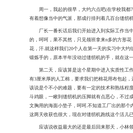
周一，我起的很早，大约六点吧(在学校我都
有着想像当中的气派，那成行排列着几百台缝纫机
厂长一番长话后我们开始进入到实际工作当
的，呵呵，果不其然，只见领班拿来n多的方形花
花，汗.就这样我们20个人在第一天的实习中大约
锻炼手的，原本半年没动过缝纫机的手，就在这一
第二天，应该算是这个星期中进入实质性工
有3厘米厚的人工棉，要求我们把棉花用布包起，
该说是个不小的难题，要有一定的技术和熟练程
斗鸡眼，一瞅到缝纫机的压脚就有点恶心，不过成
文胸用的海面小垫子，呵呵.不知道工厂出的那个
这两天收获也很大，现在对缝纫机跑线这个活儿已经
应该说收益最大的还是最后回来那天，小林