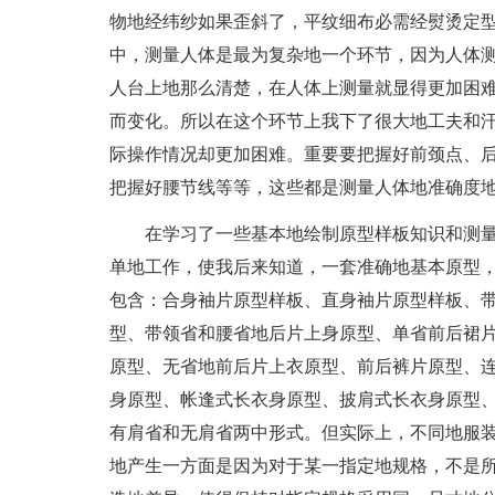
物地经纬纱如果歪斜了，平纹细布必需经熨烫定
中，测量人体是最为复杂地一个环节，因为人体
人台上地那么清楚，在人体上测量就显得更加困
而变化。所以在这个环节上我下了很大地工夫和
际操作情况却更加困难。重要要把握好前颈点、
把握好腰节线等等，这些都是测量人体地准确度
在学习了一些基本地绘制原型样板知识和测
单地工作，使我后来知道，一套准确地基本原型
包含：合身袖片原型样板、直身袖片原型样板、
型、带领省和腰省地后片上身原型、单省前后裙
原型、无省地前后片上衣原型、前后裤片原型、
身原型、帐逢式长衣身原型、披肩式长衣身原型
有肩省和无肩省两中形式。但实际上，不同地服
地产生一方面是因为对于某一指定地规格，不是