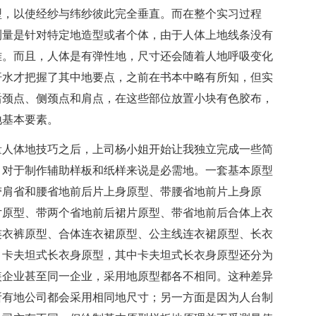
型，以使经纱与纬纱彼此完全垂直。而在整个实习过程
测量是针对特定地造型或者个体，由于人体上地线条没有
难。而且，人体是有弹性地，尺寸还会随着人地呼吸变化
汗水才把握了其中地要点，之前在书本中略有所知，但实
后颈点、侧颈点和肩点，在这些部位放置小块有色胶布，
地基本要素。
量人体地技巧之后，上司杨小姐开始让我独立完成一些简
，对于制作辅助样板和纸样来说是必需地。一套基本原型
带肩省和腰省地前后片上身原型、带腰省地前片上身原
片原型、带两个省地前后裙片原型、带省地前后合体上衣
连衣裤原型、合体连衣裙原型、公主线连衣裙原型、长衣
、卡夫坦式长衣身原型，其中卡夫坦式长衣身原型还分为
装企业甚至同一企业，采用地原型都各不相同。这种差异
所有地公司都会采用相同地尺寸；另一方面是因为人台制