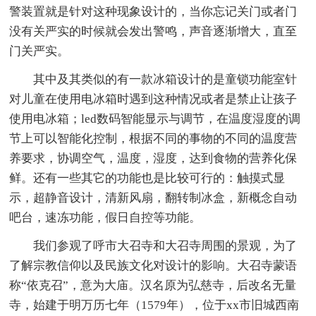
警装置就是针对这种现象设计的，当你忘记关门或者门
没有关严实的时候就会发出警鸣，声音逐渐增大，直至
门关严实。
其中及其类似的有一款冰箱设计的是童锁功能室针
对儿童在使用电冰箱时遇到这种情况或者是禁止让孩子
使用电冰箱；led数码智能显示与调节，在温度湿度的调
节上可以智能化控制，根据不同的事物的不同的温度营
养要求，协调空气，温度，湿度，达到食物的营养化保
鲜。还有一些其它的功能也是比较可行的：触摸式显
示，超静音设计，清新风扇，翻转制冰盒，新概念自动
吧台，速冻功能，假日自控等功能。
我们参观了呼市大召寺和大召寺周围的景观，为了
了解宗教信仰以及民族文化对设计的影响。大召寺蒙语
称“依克召”，意为大庙。汉名原为弘慈寺，后改名无量
寺，始建于明万历七年（1579年），位于xx市旧城西南