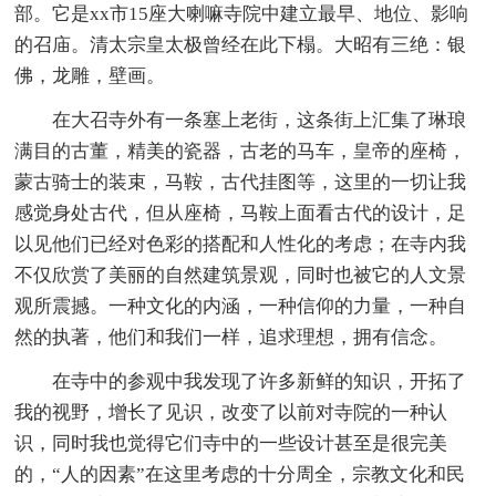
部。它是xx市15座大喇嘛寺院中建立最早、地位、影响
的召庙。清太宗皇太极曾经在此下榻。大昭有三绝：银
佛，龙雕，壁画。
在大召寺外有一条塞上老街，这条街上汇集了琳琅
满目的古董，精美的瓷器，古老的马车，皇帝的座椅，
蒙古骑士的装束，马鞍，古代挂图等，这里的一切让我
感觉身处古代，但从座椅，马鞍上面看古代的设计，足
以见他们已经对色彩的搭配和人性化的考虑；在寺内我
不仅欣赏了美丽的自然建筑景观，同时也被它的人文景
观所震撼。一种文化的内涵，一种信仰的力量，一种自
然的执著，他们和我们一样，追求理想，拥有信念。
在寺中的参观中我发现了许多新鲜的知识，开拓了
我的视野，增长了见识，改变了以前对寺院的一种认
识，同时我也觉得它们寺中的一些设计甚至是很完美
的，“人的因素”在这里考虑的十分周全，宗教文化和民