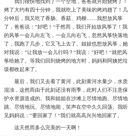
我们很快地找到了一个空地，爸爸就开始烧烤了！
烤了大约有四十分钟，我就吃上了美味的烤鸡翅了！几
分钟后，我又吃了香肠、香菇、鸡柳……我想放风筝
了，爸爸说：”好吧！“于然而，我们开始放风筝了！我
的风筝一会儿向左飞，一会儿向右飞，忽然风筝快落地
了，我跑了几步，它又飞上去了。姐姐也想放风筝，她
对我说：”让我放一会儿行吗？“我说：”好吧！“就把风
筝给她了。等我们回到烧烤的地方时，妈妈和阿姨把垃
圾都收起来了。
最后，我们又去看了黄河，此刻黄河水量少，水质
混浊，这然而由于此刻还没有雨季，此时人们不注意保
护水资源造成的。我和姐姐在沙滩上尽情地跑、尽情地
跳、尽情地玩、尽情地闹，笑声在空中久久回荡。我听
见妈妈说：”要回家了！“我们就高高兴兴地回家了。
这天然而多么完美的一天啊！