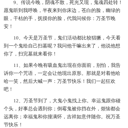
9、传说今晚，阴魂不散，死光又现，鬼魂四处转！
愿鬼听到我呼唤，半夜来到你床边，苍白的脸，幽绿的
眼，干枯的手，抚摸你的脸，代我问候你：万圣节晚
安！
10、今天是万圣节，鬼们活动都比较猖獗，今天看
到一个鬼给自己扫墓呢？我问他干嘛出来了，他说他想
你了，扫完墓就来看你！
11、如果今晚有吸血鬼出现在你面前，别怕，我告
诉你一个咒语，一定会让他现出原形。那就是对着他哈
哈一笑，然后大喊一声：万圣节快乐！我们一起狂欢
吧！
12、万圣节到了，大鬼小鬼找上你。幸运鬼跟你碰
个头，好事总会遇到你；倒霉鬼被你挡在外，烦恼都会
远离你；幸福鬼和你撞满怀，吉祥如意伴随你。祝万圣
节快乐！