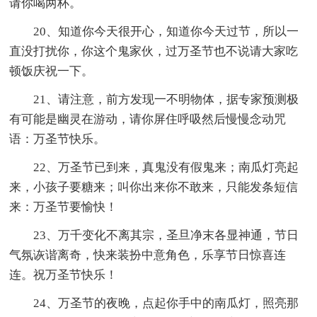
请你喝两杯。
20、知道你今天很开心，知道你今天过节，所以一
直没打扰你，你这个鬼家伙，过万圣节也不说请大家吃
顿饭庆祝一下。
21、请注意，前方发现一不明物体，据专家预测极
有可能是幽灵在游动，请你屏住呼吸然后慢慢念动咒
语：万圣节快乐。
22、万圣节已到来，真鬼没有假鬼来；南瓜灯亮起
来，小孩子要糖来；叫你出来你不敢来，只能发条短信
来：万圣节要愉快！
23、万千变化不离其宗，圣旦净末各显神通，节日
气氛诙谐离奇，快来装扮中意角色，乐享节日惊喜连
连。祝万圣节快乐！
24、万圣节的夜晚，点起你手中的南瓜灯，照亮那