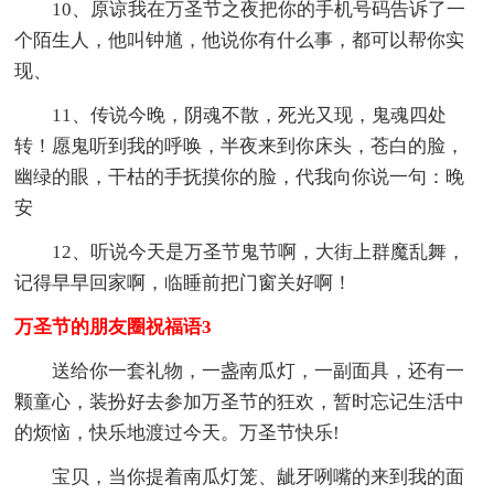
10、原谅我在万圣节之夜把你的手机号码告诉了一
个陌生人，他叫钟馗，他说你有什么事，都可以帮你实
现、
11、传说今晚，阴魂不散，死光又现，鬼魂四处
转！愿鬼听到我的呼唤，半夜来到你床头，苍白的脸，
幽绿的眼，干枯的手抚摸你的脸，代我向你说一句：晚
安
12、听说今天是万圣节鬼节啊，大街上群魔乱舞，
记得早早回家啊，临睡前把门窗关好啊！
万圣节的朋友圈祝福语3
送给你一套礼物，一盏南瓜灯，一副面具，还有一
颗童心，装扮好去参加万圣节的狂欢，暂时忘记生活中
的烦恼，快乐地渡过今天。万圣节快乐!
宝贝，当你提着南瓜灯笼、龇牙咧嘴的来到我的面