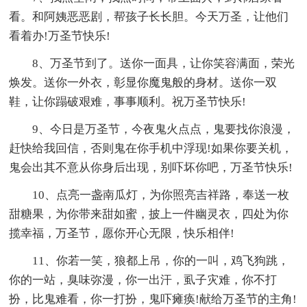
看。和阿姨恶恶剧，帮孩子长长胆。今天万圣，让他们
看着办!万圣节快乐!
8、万圣节到了。送你一面具，让你笑容满面，荣光
焕发。送你一外衣，彰显你魔鬼般的身材。送你一双
鞋，让你蹋破艰难，事事顺利。祝万圣节快乐!
9、今日是万圣节，今夜鬼火点点，鬼要找你浪漫，
赶快给我回信，否则鬼在你手机中浮现!如果你要关机，
鬼会出其不意从你身后出现，别吓坏你吧，万圣节快乐!
10、点亮一盏南瓜灯，为你照亮吉祥路，奉送一枚
甜糖果，为你带来甜如蜜，披上一件幽灵衣，四处为你
揽幸福，万圣节，愿你开心无限，快乐相伴!
11、你若一笑，狼都上吊，你的一叫，鸡飞狗跳，
你的一站，臭味弥漫，你一出汗，虱子灾难，你不打
扮，比鬼难看，你一打扮，鬼吓瘫痪!献给万圣节的主角!