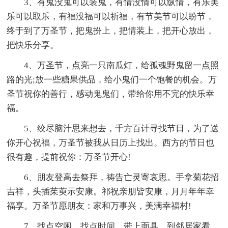
3、有鬼没鬼可以装鬼，有情没情可以纵情，有乐美
乐可以取乐，有福没福可以祈福，有节美节可以盼节，
终于到了万圣节，把鬼扮上，把情装上，把开心放出，
把快乐分享。
4、万圣节，点亮一只南瓜灯，给孤魂野鬼留一点照
路的光;放一些糖果供品，给小鬼们一个饱餐的机会。万
圣节祝你的善行，感动鬼鬼们，带给你用不完的快乐幸
福。
5、绞尽脑汁思来想去，千方百计寻找节日，为了送
你开心祝福，万圣节被我从日历上找出。西方的节日也
很有趣，提前祝你：万圣节开心!
6、朋友登高去祭拜，祷告亡灵寄哀思。手拿菊花招
吉祥，头插茱萸示安康。祁祝亲朋皆安康，月月年年幸
福享。万圣节愿朋友：家和万事兴，美满幸福村!
7、找点空闲，找点时间，带上面具，到邻居家看