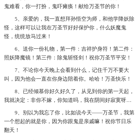
鬼难看，你一打扮，鬼吓瘫痪！献给万圣节的你！
5、亲爱的，我一直想拜孙悟空为师，和他学降妖除
怪，这样可以让我在万圣节好好保护你，什么妖魔鬼
怪，统统放马过来！
6、送你一份礼物，第一件：吉祥护身符！第二件：
照妖降魔镜！第三件：除鬼斩怪剑！祝你万圣节平安！
7、不论你今天晚上会看到什么，记住千万不要大
叫，因为他会一直在你身边陪着你。哈哈！万圣快乐！
8、已经倾慕你好久好久了，从见到你的第一天起，
我就决定：非你不嫁，你知道吗，我在阴间好寂寞呀…
9、别以为我忘了你，比如说今天——万圣节，我第
一个想起的就是你，因为你跟鬼是亲戚嘛！祝你节日乐
翻天！