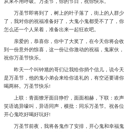
从来不用呼吸。万圣节，你的节日，祝你快乐。
万圣节即将到了，树上的叶子落了，街上的人群少
了，我对你的祝福准备好了，大鬼小鬼都受不了了，你
怎么还一个人呆着，准备出来一起狂欢吧。
亲爱的，恭喜你，你中了大奖了，在今天你将会收
到一份意外的惊喜，这一份让你激动的祝福，鬼家伙，
祝你万圣节快乐。
昨天一个叫钟馗的哥们让我给你捎个信儿，说今天
是万圣节，他的鬼小弟会来给你送礼的，有空还要请你
喝两杯。万圣节快乐!
上联：青面獠牙面目狰狞，面面相赫，下联：欢声
笑语诡异嚎叫，异语同声，横批：同乐万圣节。祝各位
开心鬼吃好喝好玩好!
万圣节前夜，我将各鬼作了安排，开心鬼和幸福鬼