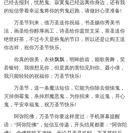
已经去报到，忧愁鬼、寂寞鬼已经远离你身边，还有我
的短信带着幸运鬼将你的穷鬼赶跑，请做好心里准备!
万圣节到来，借万圣送你祝福，书圣赐你秀美书
法，画圣给你醇厚画工，诗圣给你盖世文采，茶圣送你
绝世好茶，不过今天是扮鬼的节日，所以还是让阎王送
你吉祥，祝你万圣节快乐。
你真的很美，衣袂飘飘，明眸皓齿，能歌善舞，笑
若银铃。我很想见你，但是真的害怕见到你。聂小倩，
我只能轻轻的祝福你：万圣节快乐!
万圣节，送一条魔法短信，它能为你除去烦恼鬼，
灭掉倒霉鬼，杀掉邪魔恶鬼，为你招来，幸运鬼，开心
鬼，平安幸福鬼，祝万圣节快乐!
阿弥陀佛，万圣节你要这样度过：手机屏幕提醒
语：“阿弥陀佛”，短信互传递，开头结尾都要：“阿弥陀