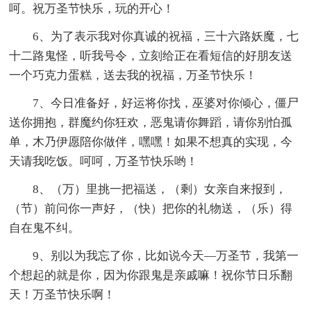
呵。祝万圣节快乐，玩的开心！
6、为了表示我对你真诚的祝福，三十六路妖魔，七
十二路鬼怪，听我号令，立刻给正在看短信的好朋友送
一个巧克力蛋糕，送去我的祝福，万圣节快乐！
7、今日准备好，好运将你找，巫婆对你倾心，僵尸
送你拥抱，群魔约你狂欢，恶鬼请你舞蹈，请你别怕孤
单，木乃伊愿陪你做伴，嘿嘿！如果不想真的实现，今
天请我吃饭。呵呵，万圣节快乐哟！
8、（万）里挑一把福送，（剩）女亲自来报到，
（节）前问你一声好，（快）把你的礼物送，（乐）得
自在鬼不纠。
9、别以为我忘了你，比如说今天—万圣节，我第一
个想起的就是你，因为你跟鬼是亲戚嘛！祝你节日乐翻
天！万圣节快乐啊！