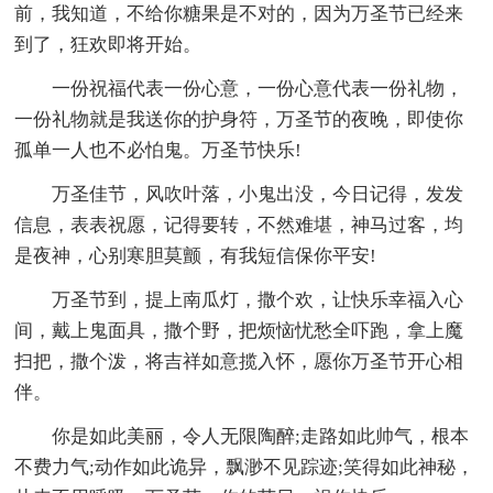
前，我知道，不给你糖果是不对的，因为万圣节已经来
到了，狂欢即将开始。
一份祝福代表一份心意，一份心意代表一份礼物，
一份礼物就是我送你的护身符，万圣节的夜晚，即使你
孤单一人也不必怕鬼。万圣节快乐!
万圣佳节，风吹叶落，小鬼出没，今日记得，发发
信息，表表祝愿，记得要转，不然难堪，神马过客，均
是夜神，心别寒胆莫颤，有我短信保你平安!
万圣节到，提上南瓜灯，撒个欢，让快乐幸福入心
间，戴上鬼面具，撒个野，把烦恼忧愁全吓跑，拿上魔
扫把，撒个泼，将吉祥如意揽入怀，愿你万圣节开心相
伴。
你是如此美丽，令人无限陶醉;走路如此帅气，根本
不费力气;动作如此诡异，飘渺不见踪迹;笑得如此神秘，