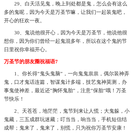
29、白天活见鬼，晚上到处都是鬼，怎么会有这么
多的鬼呢，因为今天是万圣节嘛，让我们一起装鬼吧，
开心的狂欢一夜。
30、鬼说他很开心，因为今天是万圣节，他说他很
想你，因为你们曾经一起鬼混多年，所以在这个鬼的节
日里祝你幸福开心。
万圣节的朋友圈祝福语7
1、你长得”鬼头鬼脑”，一向鬼鬼祟祟，偶尔装神弄
鬼，口才鬼话连篇，智谋鬼计多端，技艺鬼神莫测，办
事鬼使神差，最近还”胸怀鬼胎”，注意”保胎”哦！万圣
节快乐！
2、天苍苍，地茫茫，鬼节到来让人慌；大鬼躲，小
鬼藏，三五成群玩迷藏；叮当当，响当当，手机短信结
成帮；鬼来了，鬼来了，别慌，只为祝你万圣节安康！