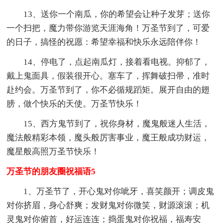
13、送你一个南瓜，你的希望会让种子发芽；送你
一个扫把，魔力带你游览天涯海角！万圣节到了，可爱
的日子，搞怪的祝愿：希望幸福和快乐永远陪伴你！
14、停电了，点起南瓜灯，接着看电视。抑郁了，
戴上鬼面具，假装很开心。塞车了，挥舞破扫帚，准时
赴约会。万圣节到了，你不必循规蹈矩。展开自由的翅
膀，做个快乐的天使。万圣节快乐！
15、西方鬼节到了，祝你身材，魔鬼般迷人生活，
魔法般精彩本领，魔头般厉害事业，魔王般成功财运，
魔星般高照万圣节快乐！
万圣节的朋友圈祝福语5
1、万圣节了，开心鬼对你呲牙，喜笑颜开；调皮鬼
对你挤眉，身心舒爽；发财鬼对你微笑，财源滚滚；机
灵鬼对你俯首，好运连连；捣蛋鬼对你祝福，福寿安