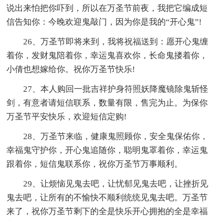
说出来怕把你吓到，所以在万圣节前夜，我把它编成短
信告知你：今晚欢迎鬼敲门，因为你是我的“开心鬼”!
26、万圣节即将来到，我将祝福送到：愿开心鬼缠
着你，发财鬼陪着你，幸运鬼喜欢你，长命鬼搂着你，
小倩也想嫁给你。祝你万圣节快乐!
27、本人购回一批吉祥护身符照妖降魔镜除鬼斩怪
剑，有意者请短信联系，数量有限，售完为止。为保你
万圣节平安快乐，欢迎短信定购!
28、万圣节来临，健康鬼照顾你，安全鬼保佑你，
幸福鬼守护你，开心鬼追随你，聪明鬼罩着你，幸运鬼
跟着你，短信鬼联系你，祝你万圣节万事顺利。
29、让烦恼见鬼去吧，让忧郁见鬼去吧，让挫折见
鬼去吧，让所有的不愉快不顺利统统见鬼去吧。万圣节
来了，祝你万圣节剩下的全是快乐开心拥抱的全是幸福