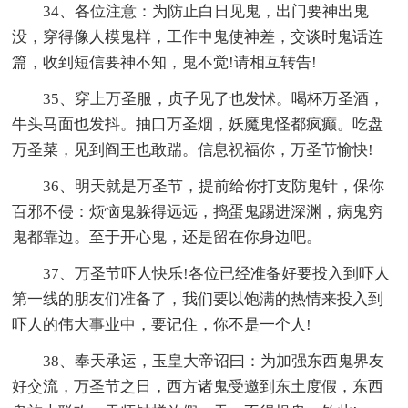
34、各位注意：为防止白日见鬼，出门要神出鬼
没，穿得像人模鬼样，工作中鬼使神差，交谈时鬼话连
篇，收到短信要神不知，鬼不觉!请相互转告!
35、穿上万圣服，贞子见了也发怵。喝杯万圣酒，
牛头马面也发抖。抽口万圣烟，妖魔鬼怪都疯癫。吃盘
万圣菜，见到阎王也敢踹。信息祝福你，万圣节愉快!
36、明天就是万圣节，提前给你打支防鬼针，保你
百邪不侵：烦恼鬼躲得远远，捣蛋鬼踢进深渊，病鬼穷
鬼都靠边。至于开心鬼，还是留在你身边吧。
37、万圣节吓人快乐!各位已经准备好要投入到吓人
第一线的朋友们准备了，我们要以饱满的热情来投入到
吓人的伟大事业中，要记住，你不是一个人!
38、奉天承运，玉皇大帝诏曰：为加强东西鬼界友
好交流，万圣节之日，西方诸鬼受邀到东土度假，东西