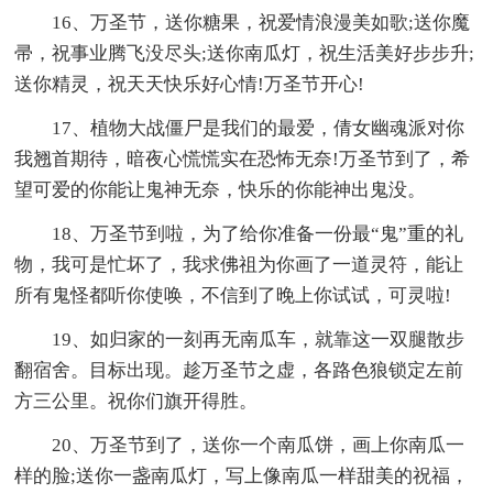
16、万圣节，送你糖果，祝爱情浪漫美如歌;送你魔
帚，祝事业腾飞没尽头;送你南瓜灯，祝生活美好步步升;
送你精灵，祝天天快乐好心情!万圣节开心!
17、植物大战僵尸是我们的最爱，倩女幽魂派对你
我翘首期待，暗夜心慌慌实在恐怖无奈!万圣节到了，希
望可爱的你能让鬼神无奈，快乐的你能神出鬼没。
18、万圣节到啦，为了给你准备一份最“鬼”重的礼
物，我可是忙坏了，我求佛祖为你画了一道灵符，能让
所有鬼怪都听你使唤，不信到了晚上你试试，可灵啦!
19、如归家的一刻再无南瓜车，就靠这一双腿散步
翻宿舍。目标出现。趁万圣节之虚，各路色狼锁定左前
方三公里。祝你们旗开得胜。
20、万圣节到了，送你一个南瓜饼，画上你南瓜一
样的脸;送你一盏南瓜灯，写上像南瓜一样甜美的祝福，