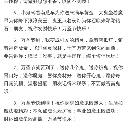
去找你，请做好思想准备，以防不测哦！
5、小鬼驾着南瓜车为你送来满车黄金，大鬼坐着魔
帚为你降下滚滚美玉，鬼王点着夜灯为你召唤来颗颗钻
石！朋友，祝你发财快乐！万圣节快乐！
6、万圣节到，我变成可爱的精灵，拿着南瓜灯，骑
着神奇魔帚，飞过幽灵深林，千辛万苦来到你的面前，
要告诉你：嘿嘿！没事，就是手痒痒，编个短信玩玩！
7、万圣节就要到了，送你几个鬼。送你饿鬼，祝你
胃口好；送你魔鬼，愿你身材好；送你开心鬼，愿你每
日露笑颜。温馨提醒：朋友记得常联系，不要做吝啬鬼
哦！
8、万圣节快到啦！祝你身材如魔鬼般迷人；生活如
魔法般精彩；本领如魔头般厉害；事业如魔王般成功；
财运如魔星般高照。万圣节快乐！