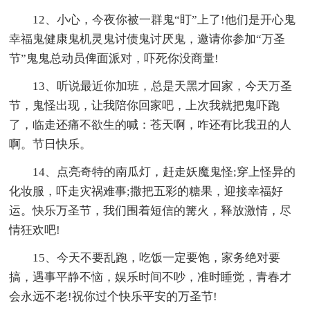
12、小心，今夜你被一群鬼“盯”上了!他们是开心鬼
幸福鬼健康鬼机灵鬼讨债鬼讨厌鬼，邀请你参加“万圣
节”鬼鬼总动员俾面派对，吓死你没商量!
13、听说最近你加班，总是天黑才回家，今天万圣
节，鬼怪出现，让我陪你回家吧，上次我就把鬼吓跑
了，临走还痛不欲生的喊：苍天啊，咋还有比我丑的人
啊。节日快乐。
14、点亮奇特的南瓜灯，赶走妖魔鬼怪;穿上怪异的
化妆服，吓走灾祸难事;撒把五彩的糖果，迎接幸福好
运。快乐万圣节，我们围着短信的篝火，释放激情，尽
情狂欢吧!
15、今天不要乱跑，吃饭一定要饱，家务绝对要
搞，遇事平静不恼，娱乐时间不吵，准时睡觉，青春才
会永远不老!祝你过个快乐平安的万圣节!