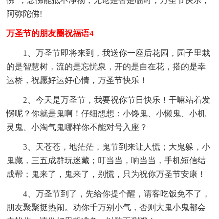
佛”，念佛能抵不净物，无论是否是临时，万圣节快乐，
阿弥陀佛!
万圣节的朋友圈祝福语4
1、万圣节即将来到，我送你一座后花园，园子里栽
的是智慧树，流的是忘忧泉，开的是自在花，搭的是幸
运桥，祝愿好运好心情，万圣节快乐！
2、今天是万圣节，我要祝你节日快乐！干嘛站着发
愣呢？你就是鬼啊！仔细想想：小馋鬼、小懒鬼、小机
灵鬼、小淘气鬼哪样你不能对号入座？
3、天苍苍，地茫茫，鬼节到来让人慌；大鬼躲，小
鬼藏，三五成群玩迷藏；叮当当，响当当，手机短信结
成帮；鬼来了，鬼来了，别慌，只为祝你万圣节安康！
4、万圣节到了，先给你提个醒，请客吃饭免不了，
朋友聚聚挺热闹。劝你千万别小气，否则大鬼小鬼都会