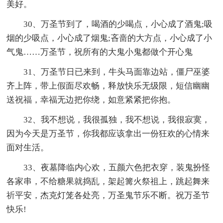
美好。
30、万圣节到了，喝酒的少喝点，小心成了酒鬼;吸
烟的少吸点，小心成了烟鬼;吝啬的大方点，小心成了小
气鬼……万圣节，祝所有的大鬼小鬼都做个开心鬼
31、万圣节日已来到，牛头马面靠边站，僵尸巫婆
齐上阵，带上假面尽欢畅，释放快乐无级限，短信幽幽
送祝福，幸福无边把你绕，如意紧紧把你抱。
32、我不想说，我很孤独，我不想说，我很寂寞，
因为今天是万圣节，你我都应该拿出一份狂欢的心情来
面对生活。
33、夜墓降临内心欢，五颜六色把衣穿，装鬼扮怪
各家串，不给糖果就捣乱，架起篝火祭祖上，跳起舞来
祈平安，杰克灯笼各处亮，万圣鬼节乐不断。祝万圣节
快乐!