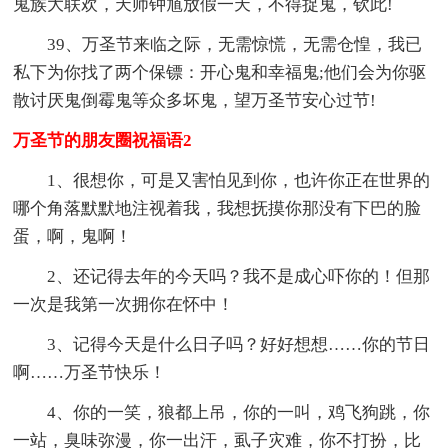
鬼族大联欢，天师钟馗放假一天，不得捉鬼，钦此!
39、万圣节来临之际，无需惊慌，无需仓惶，我已
私下为你找了两个保镖：开心鬼和幸福鬼;他们会为你驱
散讨厌鬼倒霉鬼等众多坏鬼，望万圣节安心过节!
万圣节的朋友圈祝福语2
1、很想你，可是又害怕见到你，也许你正在世界的
哪个角落默默地注视着我，我想抚摸你那没有下巴的脸
蛋，啊，鬼啊！
2、还记得去年的今天吗？我不是成心吓你的！但那
一次是我第一次拥你在怀中！
3、记得今天是什么日子吗？好好想想……你的节日
啊……万圣节快乐！
4、你的一笑，狼都上吊，你的一叫，鸡飞狗跳，你
一站，臭味弥漫，你一出汗，虱子灾难，你不打扮，比