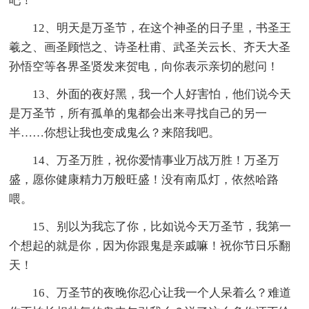
吧！
12、明天是万圣节，在这个神圣的日子里，书圣王
羲之、画圣顾恺之、诗圣杜甫、武圣关云长、齐天大圣
孙悟空等各界圣贤发来贺电，向你表示亲切的慰问！
13、外面的夜好黑，我一个人好害怕，他们说今天
是万圣节，所有孤单的鬼都会出来寻找自己的另一
半……你想让我也变成鬼么？来陪我吧。
14、万圣万胜，祝你爱情事业万战万胜！万圣万
盛，愿你健康精力万般旺盛！没有南瓜灯，依然哈路
喂。
15、别以为我忘了你，比如说今天万圣节，我第一
个想起的就是你，因为你跟鬼是亲戚嘛！祝你节日乐翻
天！
16、万圣节的夜晚你忍心让我一个人呆着么？难道