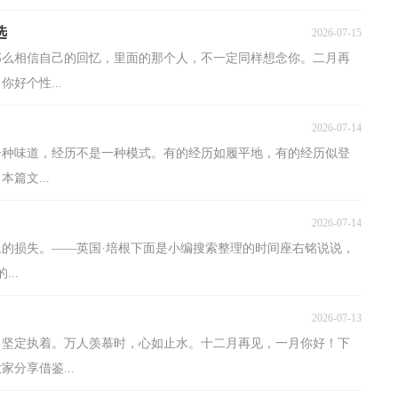
选
2026-07-15
那么相信自己的回忆，里面的那个人，不一定同样想念你。二月再
好个性...
2026-07-14
一种味道，经历不是一种模式。有的经历如履平地，有的经历似登
篇文...
2026-07-14
上的损失。——英国·培根下面是小编搜索整理的时间座右铭说说，
..
2026-07-13
，坚定执着。万人羡慕时，心如止水。十二月再见，一月你好！下
分享借鉴...