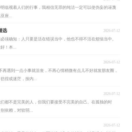
神明临视着人们的行事，我相信无罪的纯洁一定可以使伪妄的诬蔑
座...
精选
2026-07-12
们必须确知：人只要是活在错误当中，他也不得不活在烦恼当中。
！本...
2026-07-12
你不再遇到一点小事就沮丧，不再心情稍微有点儿不好就发朋友圈，
徨或迷茫，按内...
2026-07-12
我们都不是完美的人，但我们要接受不完美的自己。在孤独的时
依赖，对软弱...
2026-07-12