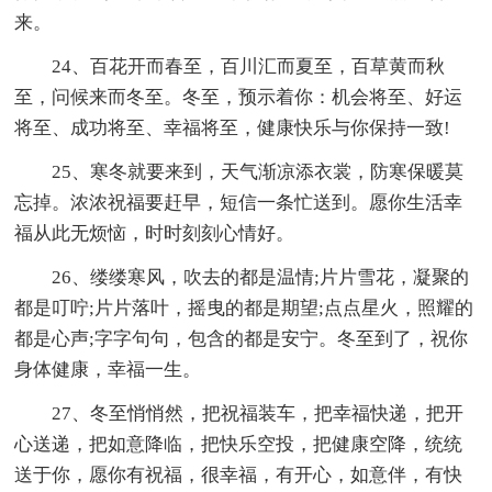
来。
24、百花开而春至，百川汇而夏至，百草黄而秋
至，问候来而冬至。冬至，预示着你：机会将至、好运
将至、成功将至、幸福将至，健康快乐与你保持一致!
25、寒冬就要来到，天气渐凉添衣裳，防寒保暖莫
忘掉。浓浓祝福要赶早，短信一条忙送到。愿你生活幸
福从此无烦恼，时时刻刻心情好。
26、缕缕寒风，吹去的都是温情;片片雪花，凝聚的
都是叮咛;片片落叶，摇曳的都是期望;点点星火，照耀的
都是心声;字字句句，包含的都是安宁。冬至到了，祝你
身体健康，幸福一生。
27、冬至悄悄然，把祝福装车，把幸福快递，把开
心送递，把如意降临，把快乐空投，把健康空降，统统
送于你，愿你有祝福，很幸福，有开心，如意伴，有快