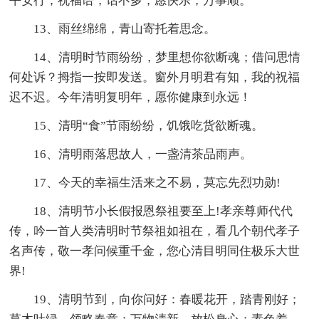
平安行；祝福语，话不多，愿快乐，万事顺。
13、雨丝绵绵，青山寄托着思念。
14、清明时节雨纷纷，梦里想你欲断魂；借问思情
何处诉？拇指一按即发送。窗外月明君有知，我的祝福
迟不迟。今年清明复明年，愿你健康到永远！
15、清明“食”节雨纷纷，饥饿吃货欲断魂。
16、清明雨落思故人，一盏清茶品雨声。
17、今天的幸福生活来之不易，莫忘先烈功勋!
18、清明节小长假报恩祭祖要至上!孝亲尊师代代
传，吟一首人类清明时节祭祖如祖在，看几个朝代孝子
名声传，敬一孝问候重千金，您心清目明同住极乐大世
界!
19、清明节到，向你问好：春暖花开，踏青刚好；