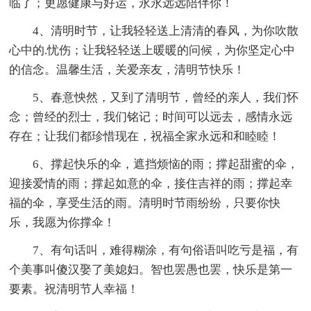
临了；更愿健康与好运，永永远远陪伴你！
4、清明时节，让我轻轻送上清清的春风，为你吹散
心中的.忧伤；让我轻轻送上暖暖的问候，为你坚定心中
的信念。温馨生活，关爱亲友，清明节快乐！
5、春意怏然，又到了清明节，曾经的亲人，我们怀
念；曾经的烈士，我们铭记；时间可以远去，感情永远
存在；让我们都珍惜现在，祝福全家永远和和睦睦！
6、撑起快乐的伞，遮挡烦恼的雨；撑起甜蜜的伞，
迎接爱情的雨；撑起如意的伞，接住吉祥的雨；撑起幸
福的伞，享受生活的雨。清明时节雨纷纷，只要你快
乐，我愿为你撑伞！
7、有句话叫，难得糊涂，有句俗语叫吃亏是福，有
个美事叫傻汉娶了美媳妇。智也罢愚也罢，快乐是第一
要素。祝清明节人幸福！