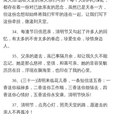
离人泪!远在天堂的亲人你们可好？每个人的内心深处，
都存在着一份对已故亲友的思念，虽然已是天各一方，
但这份念想却始终将我们牢牢的连在一起。让我们写下
这份牵挂，微递到天堂。
34、每逢节日倍思亲，清明节又勾起了许多人的回
忆，有太多的不舍太多的眷恋，珍爱生命，珍惜身边
人。
35、父亲的逝去，虽已事隔月余，却让我久久不能
忘记。她是那么慈祥，坚强，和蔼可亲。她的音容笑貌
历历在目，浮现在脑海里，也印在了我的心里。
36、(三十一)清明来临花儿香，一条短信送五香：一
香送你福禄多，二香送你工作顺，三香送你烦恼去，四
香送你心情好，五香送你永安康。清明节快乐!
37、清明节，点亮心灯，照亮天堂的路，愿逝去的
亲人不再孤冷！