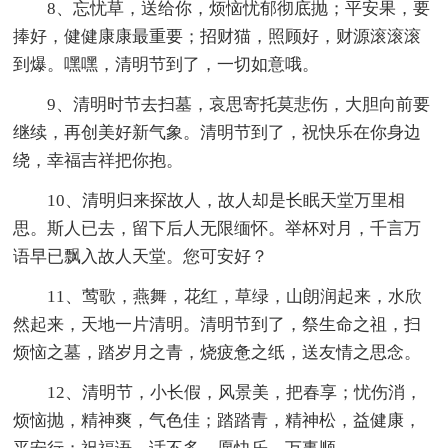
8、忘忧草，送给你，烦恼忧郁彻底抛；平安果，要
捧好，健健康康最重要；招财猫，照顾好，财源滚滚滚
到爆。嘿嘿，清明节到了，一切如意哦。
9、清明时节去扫墓，哀思寄托莫悲伤，大胆向前要
继续，再创美好新气象。清明节到了，祝快乐在你身边
绕，幸福吉祥把你抱。
10、清明归来探故人，故人却是长眠天堂万里相
思。斯人已去，留下后人无限缅怀。举杯对月，千言万
语早已飘入故人天堂。您可安好？
11、莺歌，燕舞，花红，草绿，山朗润起来，水欣
然起来，天地一片清明。清明节到了，祭生命之祖，扫
烦恼之墓，踏岁月之青，烧疲惫之纸，送友情之思念。
12、清明节，小长假，风景美，把春享；忧伤消，
烦恼抛，精神爽，气色佳；踏踏青，精神松，益健康，