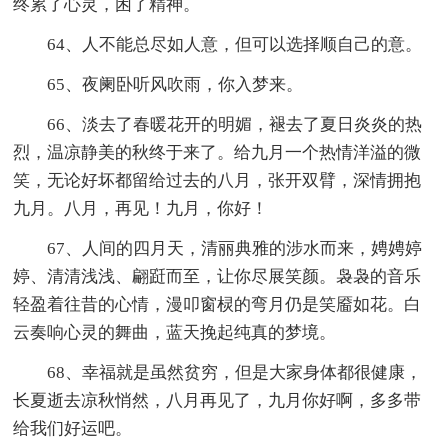
终累了心灵，困了精神。
64、人不能总尽如人意，但可以选择顺自己的意。
65、夜阑卧听风吹雨，你入梦来。
66、淡去了春暖花开的明媚，褪去了夏日炎炎的热
烈，温凉静美的秋终于来了。给九月一个热情洋溢的微
笑，无论好坏都留给过去的八月，张开双臂，深情拥抱
九月。八月，再见！九月，你好！
67、人间的四月天，清丽典雅的涉水而来，娉娉婷
婷、清清浅浅、翩跹而至，让你尽展笑颜。袅袅的音乐
轻盈着往昔的心情，漫叩窗棂的弯月仍是笑靥如花。白
云奏响心灵的舞曲，蓝天挽起纯真的梦境。
68、幸福就是虽然贫穷，但是大家身体都很健康，
长夏逝去凉秋悄然，八月再见了，九月你好啊，多多带
给我们好运吧。