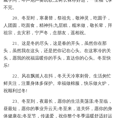
藏学问，琴声炮声奏凯歌;玉树长袜存好运，一生福气享
不完。
20、冬至时，寒暑替，祭祖先，敬神灵，吃圆子，
人团圆，吃面食，精神抖;九层糕，糯米做，敬长辈，拜
祖宗，去灾邪，宁严冬，念朋友，遥相祝。
21、这是冬的尽头，这是春的开头，虽然你在那
头，虽然我在这头，还是把你记在心头。在这寒冷的关
头，愿我的祝福温暖你的手头，直达你的心头。冬至快
乐!
22、风在飘摇人在抖，冬天天冷寒刺骨。生活匆忙
鲜关注，注重身体多保护。幸福做棉服，快乐做火炉，
祝顺利过冬!
23、冬至到，夜最长，愿你的生活美荡漾;冬至临，
昼最短，愿你的事业升云天;冬至来，送关怀，愿你的身
体健康在;冬至节，传递爱，祝你整个冬季温暖舒适好运