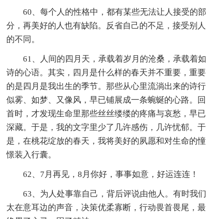
60、每个人的性格中，都有某些无法让人接受的部
分，再美好的人也有缺陷。反省自己的不足，接受别人
的不同。
61、人间的四月天，承载着岁月的沧桑，承载着如
诗的心语。其实，四月是什么样的春天并不重要，重要
的是四月是我出生的季节。那些从心里流淌出来的诗行
似雾、如梦、又像风，早已铺展成一条蜿蜒的心路。回
首时，才发现生命里那些丝丝缕缕的疼痛与哀愁，早已
深藏。于是，我的文字里少了几许感伤，几许忧郁。于
是，在桃花绽放的春天，我将美好的夙愿和对生命的憧
憬装入行囊。
62、7月再见，8月你好，事事如意，好运连连！
63、为人处事靠自己，背后评说由他人。有时我们
太在意耳边的声音，决策优柔寡断，行动畏首畏尾，最