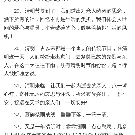
29、清明节要到了，我们道出对亲人绻绻的思念，
洒下所有的泪，回忆不再是生活的负担。我们体会人世
间的爱心与温暖，拼合破碎的心，微笑着扬起生活的风
帆！
30、清明自古以来都是一个重要的传统节日，在清
明这一天，人们纷纷走出家门，去祭奠已故的先烈与亲
人。在这一天往往下雨，故有清明时节雨纷纷，路上行
人欲断魂之说。
31、清明来临，让我们一起为逝去的亲人，点一盏
心灯，寄托无尽的哀思与怀念，祈求家族兴旺，子孙平
安，祝远在天堂的亲人们，一切安好!
32、墓碑聚雨成线，垂垂下落，一滴一滴。
33、又是一年清明时，霏霏细雨，点点愁思，几多