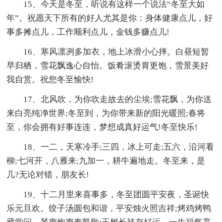
15、今天是冬至，听说有这样一个说法“冬至大如
年”。祝愿天下所有的好人尤其是你：身体健康点儿，好
事多摊点儿，工作顺利点儿，金钱多赚点儿!
16、寒风凛冽多加衣，地上冰滑小心摔。白昼短暂
早归栖，雪花飘逸心自怡。饭肴滚烫胃更饱，雪景美好
我自赏。祝您冬至愉快!
17、北风吹，为你吹走故去的尘埃;雪花飘，为你送
来白亮纯净世界;冬至到，为你带来新的阳光暖照;春将
至，你会拥有好事连连，梦想成真好运气!冬至快乐!
18、一二，天寒冷手;三四，冰上可走;五六，沿河看
柳;七河开，八雁来;九加一，耕牛遍地走。冬至来，是
几?无论对错，朋友长!
19、十二月里来喜事多，冬至团圆平安夜，圣诞快
乐元旦欢。饺子汤圆包和谐，平安烛火照吉祥;烤鸡烤鸭