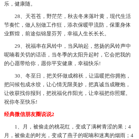
乐，健康随。
28、天苍苍，野茫茫，秋去冬来落叶黄，现代生活
节奏忙，做人别做工作狂，添衣保暖甲流防，保重身体
业辉煌，前途似锦显芬芳，幸福人生长长长。
29、祝福串在风铃中，当风响起，悠扬的风铃声中
呢喃着关切的话语，当冬季的太阳升起时，它会把我的
的心愿带给你，愿你平安健康，幸福快乐!
30、冬至日，把关怀做成棉袄，让温暖把你拥抱，
把问候包成水饺，让心情无限美妙，把真诚当成鞭炮，
让收获找你报到，把祝福化作阳光，让幸福把你照耀。
祝你冬至快乐!
经典微信朋友圈说说2
1、月，被偷走的桃花红，变成了满树青涩的果；4
月，被偷走的时光，变成了燕子的呢喃和迷离的烟雨；4