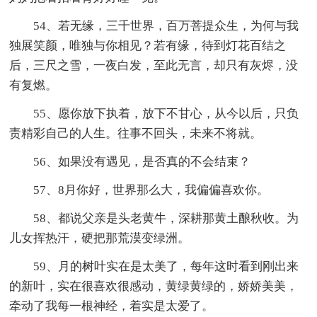
54、若无缘，三千世界，百万菩提众生，为何与我
独展笑颜，唯独与你相见？若有缘，待到灯花百结之
后，三尺之雪，一夜白发，至此无言，却只有灰烬，没
有复燃。
55、愿你放下执着，放下不甘心，从今以后，只负
责精彩自己的人生。往事不回头，未来不将就。
56、如果没有遇见，是否真的不会结束？
57、8月你好，世界那么大，我偏偏喜欢你。
58、都说父亲是头老黄牛，深耕那黄土酿秋收。为
儿女挥热汗，硬把那荒漠变绿洲。
59、月的树叶实在是太美了，每年这时看到刚出来
的新叶，实在很喜欢很感动，黄绿黄绿的，娇娇美美，
牵动了我每一根神经，着实是太爱了。