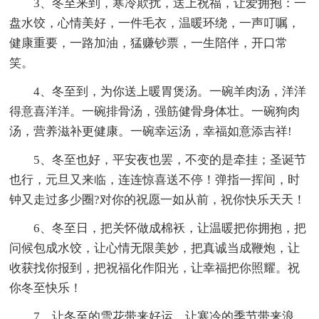
3、冬至来到，寒冷欺扰，送上祝福，让爱拥抱：一
盘水饺，心情美好，一件毛衣，温暖环绕，一声叮嘱，
健康重要，一路加油，猛赚钞票，一生陪伴，开口常
笑。
4、冬至到，为你送上暖胃煲汤。一碗羊肉汤，洋洋
得意喜洋洋。一碗排骨汤，强筋健骨身体壮。一碗狗肉
汤，营养滋补更健康。一碗幸运汤，幸福如意添吉祥!
5、冬至也好，平安夜也罢，不变的是牵挂；圣诞节
也行，元旦又来临，连连惊喜送不停！弹指一挥间，时
钟又走过多少圈?对你的祝愿一如从前，祝你快乐天天！
6、冬至日，把关怀做成棉袄，让温暖把你拥抱，把
问候包成水饺，让心情无限美妙，把真诚当成鞭炮，让
收获找你报到，把祝福化作阳光，让幸福把你照耀。祝
你冬至快乐！
7、让冬至的雪花带来好运，让寒冷的季节带来浪