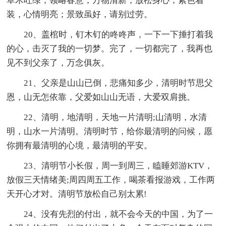
草木吐绿，领略春意；万物清新，放松身心；素色着
装，心情明亮；景致虽好，请别过劳。
20、盖棺时，钉木钉的咚咚声，一下一下捶打着我
的心，击灭了我的一切梦。完了，一切都完了，我再也
见不到父亲了，万念俱灰。
21、父亲是山山已倒，悲痛知多少，清明时节思父
恩，山无怎依靠，父爱如山山无语，大爱双肩挑。
22、清明，地清明，天地一片清明;山清明，水清
明，山水一片清明。清明时节，给你最清明的问候，愿
你拥有最清明的心境，最清明的平安。
23、清明节小长假，周一到周三，瞌睡郊游KTV，
放假三天情绪美;周四周五工作，喝茶看报游戏，工作两
天开心才对。清明节放松自己别太累!
24、没有先烈的付出，就不会今天的中国，为了一