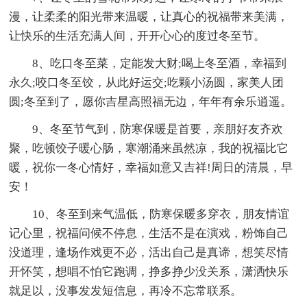
漫，让柔柔的阳光带来温暖，让真心的祝福带来美满，
让快乐的生活充满人间，开开心心的度过冬至节。
8、吃口冬至菜，定能发大财;喝上冬至酒，幸福到
永久;咬口冬至饺，从此好运交;吃颗小汤圆，家美人团
圆;冬至到了，愿你吉星高照福无边，年年有余乐逍遥。
9、冬至节气到，防寒保暖是首要，亲朋好友齐欢
聚，吃顿饺子暖心肠，寒潮涌来虽然凉，我的祝福比它
暖，祝你一冬心情好，幸福如意又吉祥!周日的清晨，早
安！
10、冬至到来气温低，防寒保暖多穿衣，朋友情谊
记心里，祝福问候不停息，生活不是在演戏，粉饰自己
没道理，逢场作戏更不必，活出自己是真谛，想笑尽情
开怀笑，想唱不怕它跑调，挣多挣少没关系，潇洒快乐
就足以，没事发发短信息，再冷不忘常联系。