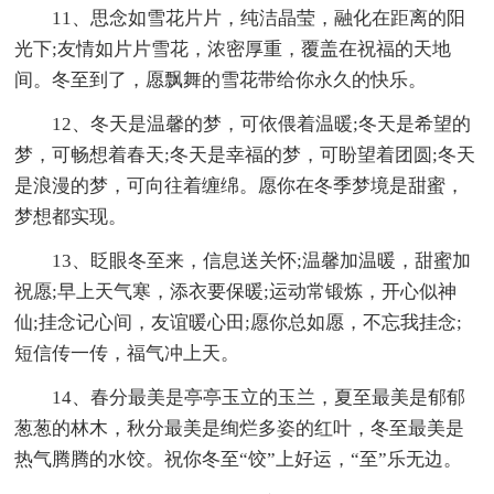
11、思念如雪花片片，纯洁晶莹，融化在距离的阳
光下;友情如片片雪花，浓密厚重，覆盖在祝福的天地
间。冬至到了，愿飘舞的雪花带给你永久的快乐。
12、冬天是温馨的梦，可依偎着温暖;冬天是希望的
梦，可畅想着春天;冬天是幸福的梦，可盼望着团圆;冬天
是浪漫的梦，可向往着缠绵。愿你在冬季梦境是甜蜜，
梦想都实现。
13、眨眼冬至来，信息送关怀;温馨加温暖，甜蜜加
祝愿;早上天气寒，添衣要保暖;运动常锻炼，开心似神
仙;挂念记心间，友谊暖心田;愿你总如愿，不忘我挂念;
短信传一传，福气冲上天。
14、春分最美是亭亭玉立的玉兰，夏至最美是郁郁
葱葱的林木，秋分最美是绚烂多姿的红叶，冬至最美是
热气腾腾的水饺。祝你冬至“饺”上好运，“至”乐无边。