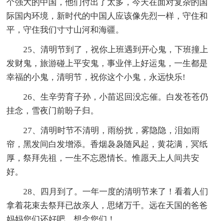
个强大的中国，他们付出了太多，今天在面对复杂的国
际国内环境，新时代的中国人应该像先烈一样，守住和
平，守住我们寸寸山河和海疆。
25、清明节到了，祝你上班遇到开心鬼，下班撞上
发财鬼，旅游碰上平安鬼，事业伴上好运鬼，一生都是
幸福的小鬼，清明节，祝你这个小鬼，永远快乐!
26、生辛劳育子孙，小苗迟回没忘催。白发苍苍仍
挂念，雪夜门前盼子归。
27、清明时节不清明，雨纷扰，雾隐隐，泪如雨
帘，黑发间白发增添。香烟袅袅随风起，黄花满，冥纸
厚，祭拜先祖，一生不忘恩情长。惟愿天上人间共安
好。
28、四月到了。一年一度的清明节来了！看着人们
拿着花束去祭拜已故亲人，思绪万千。远在天国的爸爸
妈妈您们还好吧，想念您们！