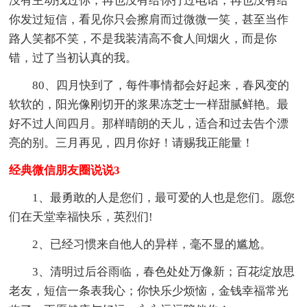
没有主动找过你，再也没有给你打过电话，再也没有给
你发过短信，看见你只会擦肩而过微微一笑，甚至当作
路人笑都不笑，不是我装清高不食人间烟火，而是你
错，过了当初认真的我。
80、四月快到了，每件事情都会好起来，春风变的
软软的，阳光像刚切开的浆果冻芝士一样甜腻鲜艳。最
好不过人间四月。那样晴朗的天儿，适合和过去告个漂
亮的别。三月再见，四月你好！请赐我正能量！
经典微信朋友圈说说3
1、最勇敢的人是您们，最可爱的人也是您们。愿您
们在天堂幸福快乐，英烈们!
2、已经习惯来自他人的异样，毫不显的尴尬。
3、清明过后谷雨临，春色处处万像新；百花绽放思
老友，短信一条表我心；你快乐少烦恼，金钱幸福常光