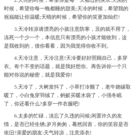
2.天亮的时候，希望你是每一天都过的快乐;天黑的
时候，希望你每一晚都睡的甜美;天冷的时候，希望我的
祝福能让你温暖;天晴的时候，希望你的笑更加灿烂!
3.天冷转凉请漂亮的小孩注意防寒，丑的就不用了，
冻死一个少一个，本信息只有漂亮的小孩才能收到，这
是我收到的，借你看看，因为我觉得你收不到。
4.天冷注意，天冷注意!天冷要好好照顾自己，多穿
衣。有个不变的话题，就是我好想你。再告诉你一个只
能对你说的秘密，就是我爱你!
5.天冷了，大树发抖了，小草打冷颤了，老牛烧碳取
暖了，小白兔穿羽绒了，蚂蚁买暖水袋了，小强冬眠
了，你还看什么?多穿一件衣服吧!
6.太多的忙碌，淡忘了久违的问候;闲置许久的友
情，是否已经生锈;岁月匆匆，蓦然回首，你的笑容是否
依旧?亲爱的朋友:天气转凉，注意添衣!