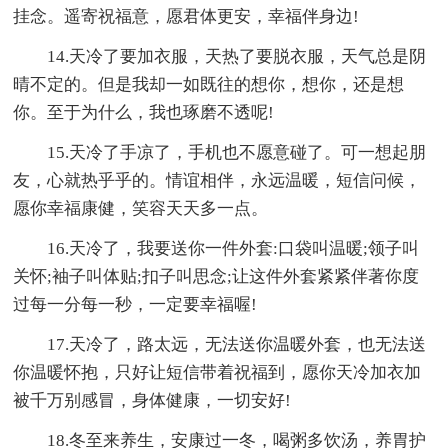
挂念。遥寄祝福意，愿君体更安，幸福伴身边!
14.天冷了要加衣服，天热了要脱衣服，天气总是阴
晴不定的。但是我却一如既往的想你，想你，还是想
你。至于为什么，我也琢磨不透呢!
15.天冷了手凉了，手机也不愿意碰了。可一想起朋
友，心就热乎乎的。情谊相伴，永远温暖，短信问候，
愿你幸福康健，笑容天天多一点。
16.天冷了，我要送你一件外套:口袋叫温暖;领子叫
关怀;袖子叫体贴;扣子叫思念;让这件外套紧紧伴著你度
过每一分每一秒，一定要幸福喔!
17.天冷了，路太远，无法送你温暖外套，也无法送
你温暖怀抱，只好让短信带着祝福到，愿你天冷加衣加
被千万别感冒，身体健康，一切安好!
18.冬至来养生，安康过一冬，喝粥多饮汤，养胃护