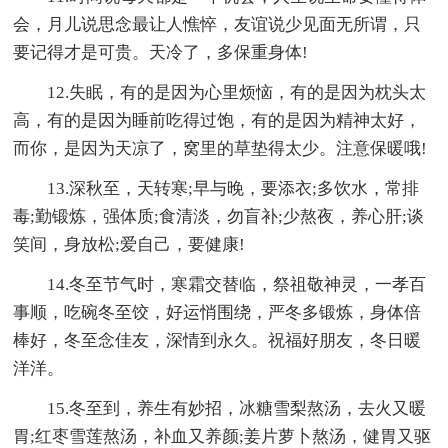
会，月儿说思念最让人憔悴，友谊说少见面无所谓，只
要记得才是可贵。天冷了，多保重身体!
12.失眠，有的是因为心里烦恼，有的是因为枕头太
高，有的是因为睡前吃得过饱，有的是因为精神太好，
而你，是因为天凉了，窝里的草垫得太少。注意保暖哦!
13.深秋至，天转寒;早与晚，要添衣;多饮水，常排
毒;勤锻炼，强体质;食清淡，勿盲补;少熬夜，养心肝;谈
笑间，身放松;爱自己，要健康!
14.冬至节气时，寒霜交替临，祭祖敬神灵，一孝百
事顺，吃碗冬至饺，好运悄围绕，严冬多锻炼，身体倍
棒好，冬至念佳友，深情到永久。祝福好朋友，冬日暖
洋洋。
15.冬至到，养生有妙招，冰糖雪梨熬汤，去火又暖
胃;红枣雪莲熬汤，补血又养颜;姜片萝卜熬汤，健胃又驱