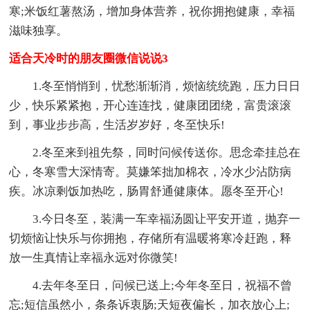
寒;米饭红薯熬汤，增加身体营养，祝你拥抱健康，幸福
滋味独享。
适合天冷时的朋友圈微信说说3
1.冬至悄悄到，忧愁渐渐消，烦恼统统跑，压力日日
少，快乐紧紧抱，开心连连找，健康团团绕，富贵滚滚
到，事业步步高，生活岁岁好，冬至快乐!
2.冬至来到祖先祭，同时问候传送你。思念牵挂总在
心，冬寒雪大深情寄。莫嫌笨拙加棉衣，冷水少沾防病
疾。冰凉剩饭加热吃，肠胃舒通健康体。愿冬至开心!
3.今日冬至，装满一车幸福汤圆让平安开道，抛弃一
切烦恼让快乐与你拥抱，存储所有温暖将寒冷赶跑，释
放一生真情让幸福永远对你微笑!
4.去年冬至日，问候已送上;今年冬至日，祝福不曾
忘;短信虽然小，条条诉衷肠;天短夜偏长，加衣放心上;