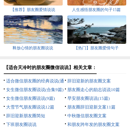
【推荐】朋友圈爱情说说
人生感悟朋友圈的句子15篇
释放心情的朋友圈说说
【热门】朋友圈爱情句子
【适合天冷时的朋友圈微信说说】相关文章：
适合微信朋友圈的经典说说(通
辞旧迎新的朋友圈文案
用15篇)
女生微信朋友圈说说(合集9篇)
朋友圈走心的励志说说10篇
女生微信朋友圈说说(9篇)
早安朋友圈说说(15篇)
大雪节气朋友圈说说12篇
朋友圈辞旧迎新文案11篇
辞旧迎新朋友圈简短
中秋微信朋友圈文案
下班朋友圈说说
和朋友跨年发的朋友圈文案