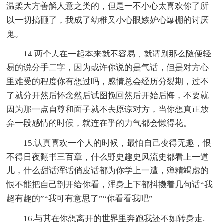
温柔大方善解人意之类的，但是一不小心太喜欢你了所
以一切搞砸了，我成了幼稚又小心眼嫉妒心爆棚的讨厌
鬼。
14.两个人在一起本来就不容易，就请别那么随便轻
易的说分手二字，因为或许你说的是气话，但是对方心
里难受的程度你有想过吗，感情总会经历分裂期，过不
了就分开然后怀念然后试图挽回然后开始后悔，不要就
因为那一点自尊和面子就不去原谅对方，当你想真正放
弃一段感情的时候，就连在乎的力气都会懒得花。
15.认真喜欢一个人的时候，最怕自己变得无趣，恨
不得日夜翻书三百章，什么野史趣史风流史都看上一道
儿，什么甜话浑话俏皮话都为你学上一遭，殚精竭虑的
恨不能把自己剖开给你看，浑身上下都抖擞着几句话“我
超有趣的”“我可有意思了”“你看看我吧”
16.与其在你想离开的世界里奔跑我还不如转身走.