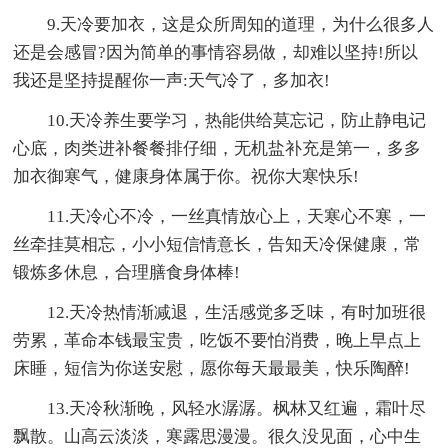
9.天冷要加衣，这是众所周知的道理，为什么很多人
还是会感冒?因为简单的事情容易做，却难以坚持!所以
我还是坚持提醒你一声:天气冷了，多加衣!
10.天冷养生要学习，热能供给莫忘记，防止静电记
心底，肉类进补餐餐排仔细，无机盐补充是第一，多多
加衣御寒气，健康身体属于你。祝你大寒快乐!
11.天冷心不冷，一丝真情放心上，天寒心不寒，一
丝牵挂莫相忘，小小短信情意长，告知天冷保健康，常
锻炼多休息，合理膳食身体棒!
12.天冷热情渐减退，生活感觉多乏味，有时加班很
劳累，革命本钱最宝贵，吃饭不要怕消费，晚上早点上
床睡，短信为你送安慰，愿你每天最最美，快乐陶醉!
13.天冷秋渐晚，风轻水潺潺。枫林又红遍，霜叶尽
飘散。山高云淡淡，寒露思漫漫。很久没见面，心中生