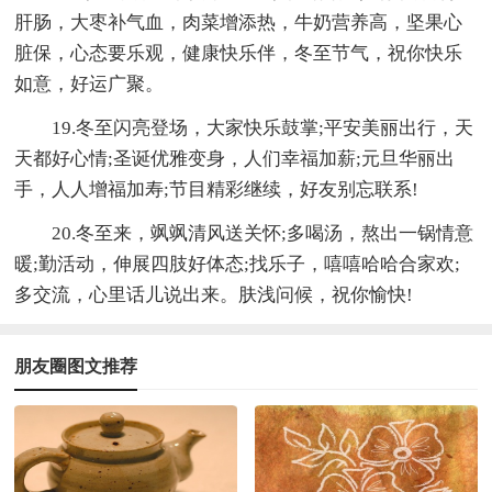
肝肠，大枣补气血，肉菜增添热，牛奶营养高，坚果心
脏保，心态要乐观，健康快乐伴，冬至节气，祝你快乐
如意，好运广聚。
19.冬至闪亮登场，大家快乐鼓掌;平安美丽出行，天
天都好心情;圣诞优雅变身，人们幸福加薪;元旦华丽出
手，人人增福加寿;节目精彩继续，好友别忘联系!
20.冬至来，飒飒清风送关怀;多喝汤，熬出一锅情意
暖;勤活动，伸展四肢好体态;找乐子，嘻嘻哈哈合家欢;
多交流，心里话儿说出来。肤浅问候，祝你愉快!
朋友圈图文推荐