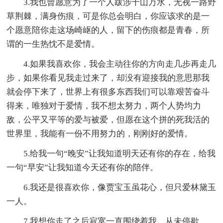
3.我也曾愿意为了一个人跋涉千山万水，无视一路野
草荆棘，满身伤痕，可是你总会明白，你应该求的是一
个愿意陪你走这场崎岖的人，留下的伤痕都是青春，所
谓的一生热忱不是爱情。
4.如果我喜欢你，我会主动往你的方向走几步再走几
步，如果你看见我走过来了，却没有迎接我的意思那我
就会停下来了，世界上有很多东西我们可以靠艰苦奋斗
得来，唯独对于爱情，我不想太努力，两个人势均力
敌，公平又平等的爱与被爱，但愿在这个拼的死我活的
世界里，我能有一份不用努力的，刚刚好的爱情。
5.给我一句“晚安”让我知道明天还有你的存在，给我
一句“早安”让我知道今天还有你的陪伴。
6.我还是很喜欢你，像贾宝玉虽花心，但只爱林黛玉
一人。
7.我想你走了之后寂寞一直围绕着我，从未停歇