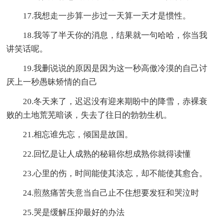
17.我想走一步算一步过一天算一天才是惯性。
18.我等了半天你的消息，结果就一句哈哈，你当我
讲笑话呢。
19.我删说说的原因是因为这一秒高傲冷漠的自己讨
厌上一秒愚昧矫情的自己
20.冬天来了，迟迟没有迎来期盼中的降雪，赤裸衰
败的土地荒芜暗谈，失去了往日的勃勃生机。
21.相忘谁先忘，倾国是故国。
22.回忆是让人成熟的秘籍你想成熟你就得读懂
23.心里的伤，时间能使其淡忘，却不能使其愈合。
24.煎熬痛苦失意当自己止不住想要发狂和哭泣时
25.哭是缓解压抑最好的办法