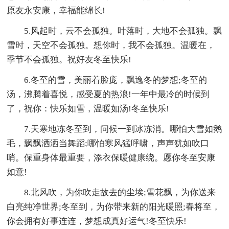
原友永安康，幸福能绵长!
5.风起时，云不会孤独。叶落时，大地不会孤独。飘
雪时，天空不会孤独。想你时，我不会孤独。温暖在，
季节不会孤独。祝好友冬至快乐!
6.冬至的雪，美丽着脸庞，飘逸冬的梦想;冬至的
汤，沸腾着喜悦，感受夏的热浪!一年中最冷的时候到
了，祝你：快乐如雪，温暖如汤!冬至快乐!
7.天寒地冻冬至到，问候一到冰冻消。哪怕大雪如鹅
毛，飘飘洒洒当舞蹈;哪怕寒风猛呼啸，声声犹如吹口
哨。保重身体最重要，添衣保暖健康绕。愿你冬至安康
如意!
8.北风吹，为你吹走故去的尘埃;雪花飘，为你送来
白亮纯净世界;冬至到，为你带来新的阳光暖照;春将至，
你会拥有好事连连，梦想成真好运气!冬至快乐!