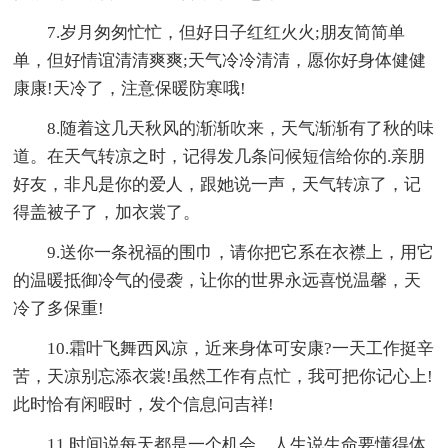
7.岁月匆匆忙忙，但好日子红红火火;朋友简简单
单，但好情谊清清爽爽;天气冷冷清清，愿你好身体健健
康康!天冷了，注意保暖防寒哦!
8.随着这几天秋风的渐渐吹来，天气渐渐有了秋的味
道。在天气转凉之时，记得发几条问候短信给你的.亲朋
好友，非凡是你的爱人，跟她说一声，天气转凉了，记
得盖被子了，加衣裳了。
9.送你一条祝福的围巾，请你把它系在衣襟上，用它
的温暖抵御冷气的侵袭，让你的世界永远喜悦温馨，天
冷了多保重!
10.霜叶飞舞西风凉，近来身体可安康?一天工作挺辛
苦，天凉别忘添衣裳!虽然工作有点忙，我可把你记心上!
此时恰有闲暇时，发个信息问吉祥!
11.时间说每天都是一个机会，人生说生命要懂得体