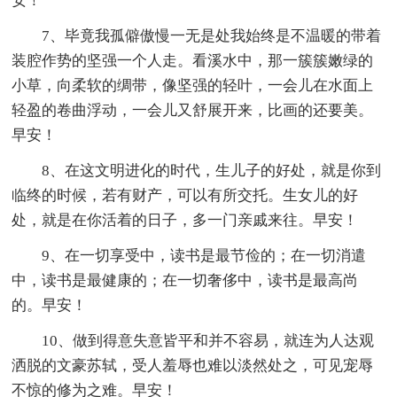
安！
7、毕竟我孤僻傲慢一无是处我始终是不温暖的带着
装腔作势的坚强一个人走。看溪水中，那一簇簇嫩绿的
小草，向柔软的绸带，像坚强的轻叶，一会儿在水面上
轻盈的卷曲浮动，一会儿又舒展开来，比画的还要美。
早安！
8、在这文明进化的时代，生儿子的好处，就是你到
临终的时候，若有财产，可以有所交托。生女儿的好
处，就是在你活着的日子，多一门亲戚来往。早安！
9、在一切享受中，读书是最节俭的；在一切消遣
中，读书是最健康的；在一切奢侈中，读书是最高尚
的。早安！
10、做到得意失意皆平和并不容易，就连为人达观
洒脱的文豪苏轼，受人羞辱也难以淡然处之，可见宠辱
不惊的修为之难。早安！