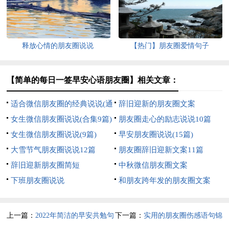
释放心情的朋友圈说说
【热门】朋友圈爱情句子
【简单的每日一签早安心语朋友圈】相关文章：
适合微信朋友圈的经典说说(通
辞旧迎新的朋友圈文案
用15篇)
女生微信朋友圈说说(合集9篇)
朋友圈走心的励志说说10篇
女生微信朋友圈说说(9篇)
早安朋友圈说说(15篇)
大雪节气朋友圈说说12篇
朋友圈辞旧迎新文案11篇
辞旧迎新朋友圈简短
中秋微信朋友圈文案
下班朋友圈说说
和朋友跨年发的朋友圈文案
上一篇：
2022年简洁的早安共勉句
下一篇：
实用的朋友圈伤感语句锦