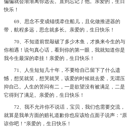
偏偏就会渐渐离你远去。直到忘记了他。亲爱的，生日
快乐！
69、思念不变成锚缆牵住船儿，且化做推进器的
带，航程多远，思念就多长。亲爱的，生日快乐！
70、不知道前世敲破了多少木鱼，才换来今生的与
你相遇！说句真心话，看到你的第一眼，我就知道你是
我今生最深的牵挂！亲爱的，生日快乐！
71、人生短短几十年，不要给自己留下了什么遗
憾，想笑就笑，想哭就哭，该爱的时候就去爱，无谓压
抑自己。人生的苦闷有二，一是欲望没有被满足，二是
它得到了满足。亲爱的，生日快乐！
72、我不允许你不说话，宝贝，我们也需要交流，
就算是我单方面的赔礼道歉你也应该给点面子说声："原
谅你吧！"亲爱的，生日快乐！