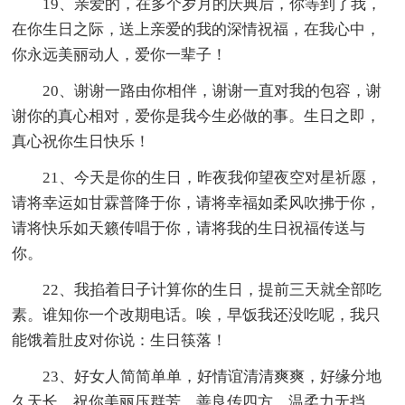
19、亲爱的，在多个岁月的庆典后，你等到了我，
在你生日之际，送上亲爱的我的深情祝福，在我心中，
你永远美丽动人，爱你一辈子！
20、谢谢一路由你相伴，谢谢一直对我的包容，谢
谢你的真心相对，爱你是我今生必做的事。生日之即，
真心祝你生日快乐！
21、今天是你的生日，昨夜我仰望夜空对星祈愿，
请将幸运如甘霖普降于你，请将幸福如柔风吹拂于你，
请将快乐如天籁传唱于你，请将我的生日祝福传送与
你。
22、我掐着日子计算你的生日，提前三天就全部吃
素。谁知你一个改期电话。唉，早饭我还没吃呢，我只
能饿着肚皮对你说：生日筷落！
23、好女人简简单单，好情谊清清爽爽，好缘分地
久天长。祝你美丽压群芳，善良传四方，温柔力无挡，