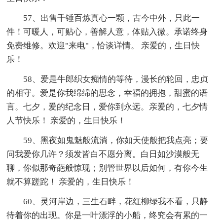
57、出售千锤百炼真心一颗，古今中外，只此一
件！可暖人，可贴心，善解人意，体贴入微。承诺终身
免费维修。欢迎"来电"，恰谈详情。 亲爱的，生日快
乐！
58、爱是牛郎织女痴情的等待，漫长的轮回，忠贞
的相守。爱是你我绵绵的思念，幸福的拥抱，甜蜜的语
言。七夕，爱的纪念日，爱你到永远。亲爱的，七夕情
人节快乐！ 亲爱的，生日快乐！
59、黑夜如鬼魅般流淌，你如天使般把我点亮；要
问我爱你几许？须发皆白不愿分离。白日如沙漠般无
聊，你似那奇葩般惊现；别管世界以后如何，有你今生
就不算蹉跎！ 亲爱的，生日快乐！
60、灵河岸边，三生石畔，花红柳绿我不看，只静
待着你的出现。你是一叶漂浮的小船，终究会有累的一