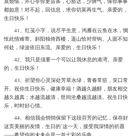
莫烦恼，开心令你更苗条，心豁达，少脾气，保你事事
都如意！对不起，回信息，求你切莫再生气。亲爱的，
生日快乐！
41、红笺小字，说尽平生意，鸿雁在云鱼在水，惆
怅此情难寄。斜阳独倚西楼，遥山恰对帘钩。人面不知
何处，绿波依旧东流。亲爱的，生日快乐！
42、我只是须要一个可以让我休息的港湾。亲爱
的，生日快乐！
43、祈望你心灵深处芳草永绿，青春常驻，笑口常
开。祝你生日快乐，健康幸福！酒越久越醇，朋友相交
越久越真；水越流越清，世间沧桑越流越淡。祝生日快
乐，时时好心情。
44、相信我会悄悄保留下这段芬芳的记忆，保存好
这页美丽的友情，生日的`这一天，接受我深情的祈愿
——希望你的未来会是一首七彩的乐曲。