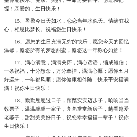
望你能快乐、健康、美丽，生命需要奋斗、创造和把
握！亲爱的，生日快乐！
15、盈盈今日天如水，恋恋当年水似天。情缘驻我
心，相思比梦长。祝福您生日快乐！
16、愿您的生日充满无穷的快乐，愿您今天的回忆
温馨，愿您所有的梦想甜蜜，愿您这一年称心如意！
17、满心满意，满满关怀，满心话语，缩成短信；
一条祝福，十分想念，万分牵挂，满满心愿；愿你五月
好运来，一年都风顺；愿你健康相伴随，快乐平安福满
满！祝你生日快乐！
18、勤勤恳恳过日子，踏踏实实迈步子，响响当当
数票子，温温馨馨一家子，亮亮堂堂新房子，越看越爱
老婆子，甜甜美美好日子，祝您幸幸福福一辈子！祝你
生日快乐！