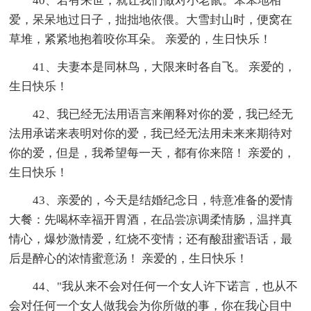
40、若有来世，就让我们做对小老鼠。笨笨地相
爱，呆呆地过日子，拙拙地依偎。大雪封山时，便窝在
草堆，紧紧地抱着咬你耳朵。 亲爱的，生日快乐！
41、夫妻本是同林鸟，大限来时各自飞。 亲爱的，
生日快乐！
42、我已经无法用语言来阐释对你的爱，我已经无
法用承诺来表明对你的爱，我已经无法用未来来期待对
你的爱，但是，我希望每一天，都有你来陪！ 亲爱的，
生日快乐！
43、亲爱的，今天是结婚纪念日，特意准备的爱情
大餐：先喝杯幸福开胃酒，在品尝凉调柔情肠，温拌真
情心，爆炒激情爱，红烧不变情；还有酸甜蜜语话，最
后是醉心的浓情蜜意汤！ 亲爱的，生日快乐！
44、"我从来不会对任何一个女人许下诺言，也从不
会对任何一个女人做我会为你所做的事，你在我心目中