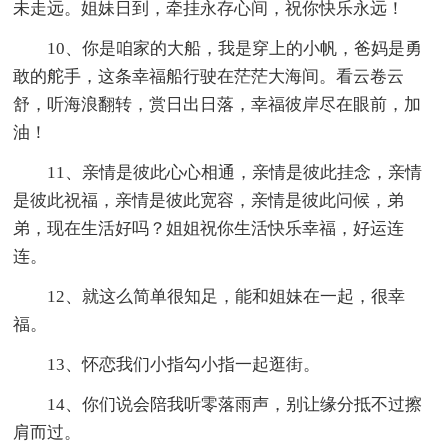
未走远。姐妹日到，牵挂永存心间，祝你快乐永远！
10、你是咱家的大船，我是穿上的小帆，爸妈是勇
敢的舵手，这条幸福船行驶在茫茫大海间。看云卷云
舒，听海浪翻转，赏日出日落，幸福彼岸尽在眼前，加
油！
11、亲情是彼此心心相通，亲情是彼此挂念，亲情
是彼此祝福，亲情是彼此宽容，亲情是彼此问候，弟
弟，现在生活好吗？姐姐祝你生活快乐幸福，好运连
连。
12、就这么简单很知足，能和姐妹在一起，很幸
福。
13、怀恋我们小指勾小指一起逛街。
14、你们说会陪我听零落雨声，别让缘分抵不过擦
肩而过。