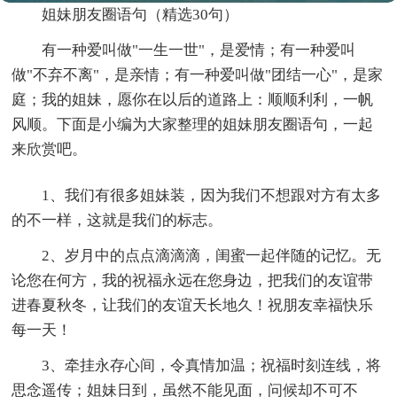
姐妹朋友圈语句（精选30句）
有一种爱叫做"一生一世"，是爱情；有一种爱叫
做"不弃不离"，是亲情；有一种爱叫做"团结一心"，是家
庭；我的姐妹，愿你在以后的道路上：顺顺利利，一帆
风顺。下面是小编为大家整理的姐妹朋友圈语句，一起
来欣赏吧。
1、我们有很多姐妹装，因为我们不想跟对方有太多
的不一样，这就是我们的标志。
2、岁月中的点点滴滴滴，闺蜜一起伴随的记忆。无
论您在何方，我的祝福永远在您身边，把我们的友谊带
进春夏秋冬，让我们的友谊天长地久！祝朋友幸福快乐
每一天！
3、牵挂永存心间，令真情加温；祝福时刻连线，将
思念遥传；姐妹日到，虽然不能见面，问候却不可不