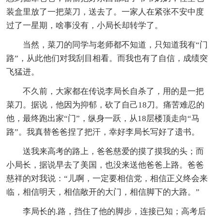
装盒里放了一把菜刀，送去了。一家人在紧张不安中度
过了一星期，啥事没有，小局长却转学了。
当然，菜刀的同学与老师都不知道，只知道我有“门
路”，从此他们对我刮目相看。而我也有了自信，成绩突
飞猛进。
不久前，大家都在传说李局长自杀了，用的是一把
菜刀。据说，他因为抑郁，砍了自己18刀。痛苦难忍的
他，最终跑出家“门”，纵身一跃，从18层楼顶走向“马
路”。我真替爸爸捏了把汗，幸好李局长写好了遗书。
送我来高考的路上，爸爸慈爱的摸了摸我的头；而
小局长，据说早去了美国，也没来送他爸爸上路。爸爸
慈祥的对我说：“儿啊，一定要相信党，相信正义终会来
临，相信明天，相信敞开的大门，相信脚下的大路。”
李局长的.路，挡住了他的脚步，连接已知；高考后