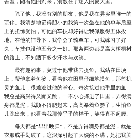
害羞，随着他的到来，消散在了迷人的夏天里。
除了他，我没有别的朋友，他是我在异乡里唯一的
玩伴。我清楚地记得胆小的我第一次坐在他的单车后座
上的担惊受怕，可他的车技却好得让我佩服得五体投
地。在他的辅导下，我学会了骑单车，可我练习了好
久，车技也没他五分之一好。那条两边都是高大梧桐树
的路上，不知洒下多少汗水与欢笑。
最有趣的事，莫过于他带我去捉鱼。我站在田埂
上，帮他拿着鱼篓，看着他在田里仔细地摸鱼，那些机
灵的鱼儿，很难逃过他的掌心。每次接过他手里的鱼，
我总是高兴得又蹦又跳，一不小心摔进了田里，弄得满
身都是泥，我顾不得爬起来，高高举着鱼篓子，生怕鱼
儿跑出来，他看着我那傻乎乎的样子，笑得直不起腰。
每天都是“早出晚归”，不是弄得满身都是泥，就是
衣服或手划破了，这深深引起了大姨的不满，她把我关