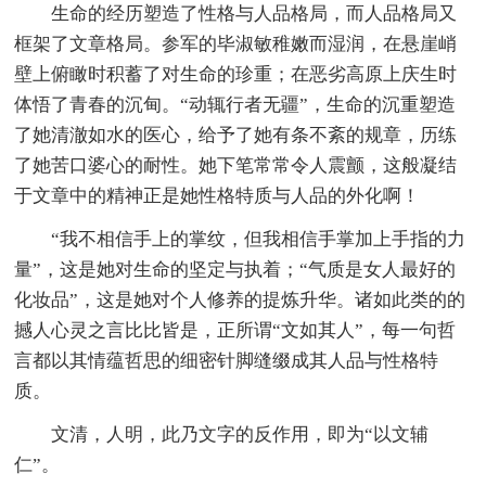
生命的经历塑造了性格与人品格局，而人品格局又
框架了文章格局。参军的毕淑敏稚嫩而湿润，在悬崖峭
壁上俯瞰时积蓄了对生命的珍重；在恶劣高原上庆生时
体悟了青春的沉甸。“动辄行者无疆”，生命的沉重塑造
了她清澈如水的医心，给予了她有条不紊的规章，历练
了她苦口婆心的耐性。她下笔常常令人震颤，这般凝结
于文章中的精神正是她性格特质与人品的外化啊！
“我不相信手上的掌纹，但我相信手掌加上手指的力
量”，这是她对生命的坚定与执着；“气质是女人最好的
化妆品”，这是她对个人修养的提炼升华。诸如此类的的
撼人心灵之言比比皆是，正所谓“文如其人”，每一句哲
言都以其情蕴哲思的细密针脚缝缀成其人品与性格特
质。
文清，人明，此乃文字的反作用，即为“以文辅
仁”。