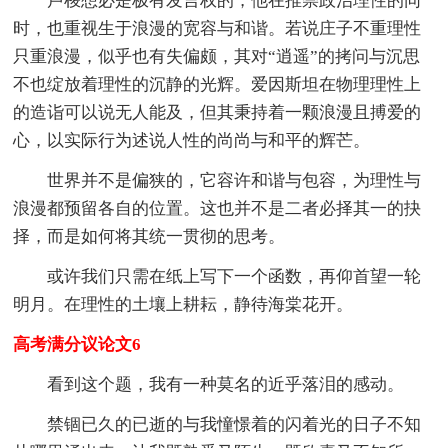
卢梭想必是极有发言权的，他在推崇政治理性的同
时，也重视生于浪漫的宽容与和谐。若说庄子不重理性
只重浪漫，似乎也有失偏颇，其对“逍遥”的拷问与沉思
不也绽放着理性的沉静的光辉。爱因斯坦在物理理性上
的造诣可以说无人能及，但其秉持着一颗浪漫且搏爱的
心，以实际行为述说人性的尚尚与和平的辉芒。
世界并不是偏狭的，它容许和谐与包容，为理性与
浪漫都预留各自的位置。这也并不是二者必择其一的抉
择，而是如何将其统一贯彻的思考。
或许我们只需在纸上写下一个函数，再仰首望一轮
明月。在理性的土壤上耕耘，静待海棠花开。
高考满分议论文6
看到这个题，我有一种莫名的近乎落泪的感动。
禁锢已久的已逝的与我憧憬着的闪着光的日子不知