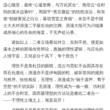
适心随意，最终“心凝形释，与万化冥合”。熊培云“在时
间的溪水边垂钓”，周国平“煮豆撒盐”的恬然淡泊，和东
坡“朝嬉黄泥之白云，暮宿雪堂之青烟”，未尝不是中国
士大夫对浪漫二字最生动的注脚。浪漫大抵可为川端康
成所倾心的生命的海棠，于无声处沁香。
诸如以上，二者立场看似对立，实则不然。便是如
濠水之畔的那场传世辩论，惠施的理性逻辑，与庄生的
人情宇亩，又何必分个高下，争个胜负？
理性不是美杜莎的眼睛，流云与霓虹不会因其存在
而石化僵化；浪漫亦不是伊甸园的蛇，破坏世间的规则
与秩序。恰恰相反，无理性，浪漫成为“驰于虚声、骛于
空想”的不切实际；无浪漫，理性成为一板一眼、功利至
上的不合时宜。因而最理想的方法论是糅此二者合一
——于理性土壤之上，海棠花开！