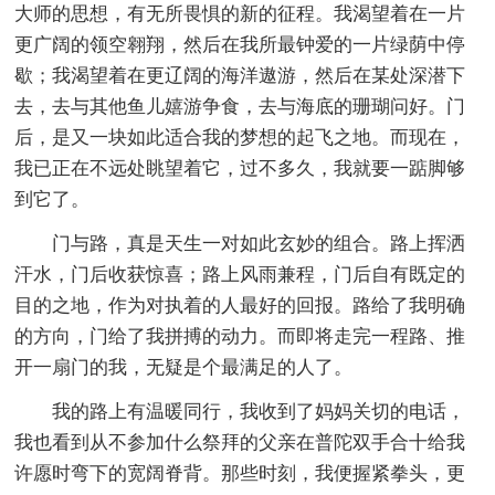
大师的思想，有无所畏惧的新的征程。我渴望着在一片
更广阔的领空翱翔，然后在我所最钟爱的一片绿荫中停
歇；我渴望着在更辽阔的海洋遨游，然后在某处深潜下
去，去与其他鱼儿嬉游争食，去与海底的珊瑚问好。门
后，是又一块如此适合我的梦想的起飞之地。而现在，
我已正在不远处眺望着它，过不多久，我就要一踮脚够
到它了。
门与路，真是天生一对如此玄妙的组合。路上挥洒
汗水，门后收获惊喜；路上风雨兼程，门后自有既定的
目的之地，作为对执着的人最好的回报。路给了我明确
的方向，门给了我拼搏的动力。而即将走完一程路、推
开一扇门的我，无疑是个最满足的人了。
我的路上有温暖同行，我收到了妈妈关切的电话，
我也看到从不参加什么祭拜的父亲在普陀双手合十给我
许愿时弯下的宽阔脊背。那些时刻，我便握紧拳头，更