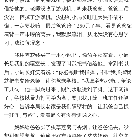
长在学校玩自带的游戏机，被老师发现。小局长说是我
借给他的。老师没收了游戏机，叫来我爸爸。爸爸二话
没说，摔掉了游戏机。没想到小局长哇哇大哭不依不
饶，一定要我赔，最后爸爸赔了250元了事。看见爸爸驼
着背一声未哼的离去，我默默流泪。从此我没有心思学
习，成绩每况愈下。
我用零花钱买了一本小说书，偷偷在寝室看。小局
长是我们的寝室长，发现了叫我把书借给他。拿到书以
后，小局长奸笑着说：“你必须听我指挥，不听我指挥我
就把书交给老师，让你爸来学校。”我拿着热水瓶，争论
了几句，他一脚踢过来，踢到水瓶烫到了脚。这下闯祸
了，学校以暴力打同学为名，要把我开除。班主任还算
好心，告诉李局长老家是我们隔壁村的，让我爸自己找
一找“门与路”，看看局长有没有恻隐之心。
妈妈给爸爸买了虫草燕窝与香烟，让爸爸送去。没
想到倔犟爸爸，偷偷把好东西都给了爷爷奶奶，往空包