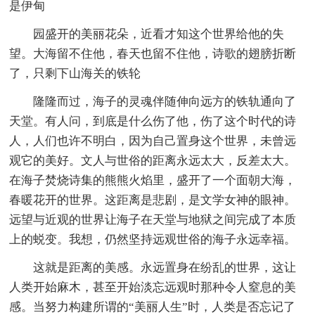
是伊甸
园盛开的美丽花朵，近看才知这个世界给他的失
望。大海留不住他，春天也留不住他，诗歌的翅膀折断
了，只剩下山海关的铁轮
隆隆而过，海子的灵魂伴随伸向远方的铁轨通向了
天堂。有人问，到底是什么伤了他，伤了这个时代的诗
人，人们也许不明白，因为自己置身这个世界，未曾远
观它的美好。文人与世俗的距离永远太大，反差太大。
在海子焚烧诗集的熊熊火焰里，盛开了一个面朝大海，
春暖花开的世界。这距离是悲剧，是文学女神的眼神。
远望与近观的世界让海子在天堂与地狱之间完成了本质
上的蜕变。我想，仍然坚持远观世俗的海子永远幸福。
这就是距离的美感。永远置身在纷乱的世界，这让
人类开始麻木，甚至开始淡忘远观时那种令人窒息的美
感。当努力构建所谓的“美丽人生”时，人类是否忘记了