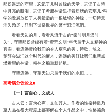
那份遥远的守望，忘记了儿时曾经的天堂，忘记了古诗
中月亮的眼泪，忘记了希腊神话里挥着翅膀的安琪儿?科
学的发展放松了人类最后的一根敏锐的神经，一切诗意
消失殆尽，只剩下世俗世界的繁华汩汩流淌。
看看天边的月，看看风流千古的“秦时明月汉时
关”，守望那份曾经有着“蛮荒文明”年代属于人文精神的
真实，看遥远带给我们的令人窒息的美，诗歌、散文、
楚辞会滋润这个时代的麻木，遥远的美好让我们重新点
燃希望的神话，精神之船重新起航。
守望遥远，守望天边只属于我们的永恒……
高考满分议论文8
【一】言自心，文成人
古人云：言为心声，文如其人。作者的性格特质乃
至人品在很大程度上都溶解在个人作品之中，性格褊急