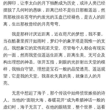
的脚印，让李太白的月下独酌成为历史，或许人类已经
摆脱了几何时的愚昧，距离已经不是往日那般遥远，然
而那枚挂在苍穹灼灼发光的玉盘已经褪色，是古人的距
离，生出那枚曾经的月亮弯弯。
我是那样讨厌近距离，近在咫尺的梦想，我不要。
当在酷暑里挥汗如雨时，梦幻中的象牙塔是我惟一的支
点。我想象它的宏伟宛若天堂。尽管每个人都会有现实
的一面，然而我坚信遥远生距离，距离生美。无可企及
构出理想的神圣。张开五指，刺眼的光折射出天堂的模
样，我独自守望。理想是宝石一般的晶莹透亮。遥远观
望，它是我的天堂。我喜欢失真的美，就像古人的月
亮。
无意中想起了海子，那个传说中始终愤世嫉俗的诗
人。当他的“面朝大海，春暖花开”成为希腊神话一般的
虚幻时，海子无言了。在他的眼睛里，整个世界，远看