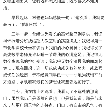
从哪里涌出来，让我既熟悉又陌生，既欣喜又不知所
措。
早晨起床，对爸爸妈妈感慨一句：“这么着，我就要
高考了。”他们都笑了。
三年一瞬，曾经认为漫长的高考路已到尽头，我记
得怀揣着分班成绩踏入教室时的踌躇满志；我记得第一
节化学课校长坐在讲台上我们的小心翼翼；我记得发了
高烧数学老师允许我睡一节课我的心满意足；我记得无
数个夜晚我的挑灯夜读；我记得无数个清晨我的闻鸡起
舞……现在回想，这一切或成功或失败的努力，或欣喜
或忧伤的经历，于不经意间早已一寸一寸地为我铺平前
方道路，承载着我最初的梦想让我坚强地前行了。
而今，我在路上奔跑着，我看到了不远处的那扇
门，虽然我仍只是望着它遐想，但是我知道，那是与未
来，与更广阔天地的连接点。门口，有自由的风气，有