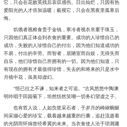
它，只会在花败英残后哀叹感伤。日出灿烂，只因有热
爱阳光的人才倍加温暖；藐视它，只会在黑夜里孤寒后
悔。
饥饿者视粮食贵于金钱，寒冷者视衣帛重于珠玉，
只因他们真正体会到衣食的重要。成功的人珍惜自己的
成功，失败的人珍惜自己的付出，因为他们知道成功的
不易，付出的辛劳。而智者，居陋室而自娱，无得失而
自乐，他们珍惜自己所拥有的一切。因为他们知道，只
有现在的拥有才最值得珍惜，失去的和将来的只是水中
月镜中花，虽美却虚幻。
"悟已往之不谏，知来者之可追。"古风悠悠中陶渊
明吟唱于田园菊下，坦然恬然笑嘲一切务幻望虚之子。
也有哲人说，人如负筐采石者，于岁月的崎岖蜿蜒
间采撷心爱的珍宝，载着越来越重的行囊，追赶流逝着
的光阴而怀揣曾经希冀的未来。当衣食使人沦于琐屑庸