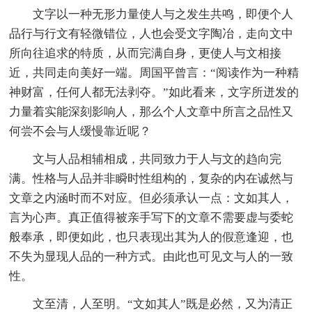
文字以一种无形力量使人与之发生共鸣，即便个人
品行与行文有轻微错位，人也会受文字陶冶，走向文中
所向往追求的特质，从而完满自身，更使人与文相接
近，共同走向美好一端。周国平曾言：“阅读作为一种精
神财富，任何人都无法剥夺。”如此看来，文字所迸发的
力量着实能深刻影响人，那么个人文章中所言之品性又
何尝不会与人缓慢靠近呢？
文与人品相辅相成，共同致力于人与文的趋向完
满。性格与人品并非瞬时性组构的，复杂的内在诚然与
文章之内涵时而不对应。但必须承认一点：文如其人，
言为心声。真正值得被亲手写下的文章不需要虚与委蛇
般奉承，即便如此，也只表现出其为人的假意逢迎，也
不失为显现人品的一种方式。由此也可见文与人的一致
性。
文至清，人至明。“文如其人”既是必然，又为清正