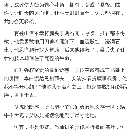
俗，成败使人堕为钩心斗角，拥有，竟成了累赘。或
许，让昨天随风而逝，让明天姗姗而至，失去些拥有，
我们会更轻松。
有登山者不幸将腿夹于两石间，呼唤、推石都不得
救，他竟勇敢地用刀剪将腿卸下，血流殷红，浸润石
土，他忍痛爬行找人帮助。后来他得救了，虽丢失了健
壮的肢体却保住了完整的生命。
面对强权富贵的逼迫诱惑，职位荣耀都成了陷阱上
的屏障。李白愤然甩袖而去，"安能摧眉折腰事权贵，使
我不得开心颜！"他超凡于名利之上，慨然摆脱拥有的羁
绊，名垂千古。
壁虎能断尾，所以弱小的它们勇敢地长存于世；蜗
牛不舍壳，所以只能缓慢地爬于尺寸之地。
舍弃，不是浪费。当前进的步伐因行囊而蹒跚，舍