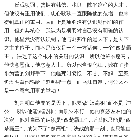
反观项羽，曾拥有韩信、张良、陈平这样的人才，
但他没有重用他们；忠心耿耿一直跟随他的范增，也未
得到真正的重用。表面上是项羽没有认识到他们的作
用，但究其核心，我认为是项羽对自己没有明确的认
识。他显然没有认识到，他与刘邦争的是天下，是天下
之主的位子，而不是仅仅是一个一方诸侯，一个“西楚霸
王”。缺乏了这个根本的关键的认识，所以他鲜衣怒马，
他快意恩仇，他恣意人生。所以他含恨乌江，败在了步
步为营的刘邦手下。他临死时愤恨、不甘、不解，至死
也没明白他输给了刘邦哪一点。而乌江自刎，何尝又不
是一个意气用事的举动！
刘邦明白他要的是天下，他要做“汉高祖”而不是“沛
公”，所以他能屈能伸；而项羽不行，他的喜怒左右他的
决定，他对自己的认识是“西楚霸王”，所以他只能是“西
楚霸王”，成为不了“楚高祖”，决战的那一刻，也只能自