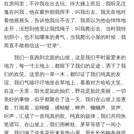
在房间里，不许我在出去玩。待大姨上班后，我听见沈
逸在叫我，他在窗外朝我挥手，叫我出去。我无奈地对
着他摇摇头，告诉他我出不去了。我原以为他会悻悻地
走开，没想到他竟让我找绳子，叫我爬出去。当时我特
别胆小，也不知哪来的勇气，当我爬出小屋的时候，我
简直不敢相信这一“壮举”。
我们一直跑到北面的山坡，这是我们平时最爱来的
地方，每一寸土地上，都留下了我们的足迹，洒下了我
们的欢笑。这里的一草一木，都印证了我们纯真的友
谊。我们气喘吁吁地坐在草地上，看着对方哈哈大笑。
在这一天里，阳光是如此灿烂，野花是如此美丽，一切
美好的事物，似乎都聚在了这一天。我们在山坡上追逐
着，打闹着，追蝴蝶，捕蜻蜓，蝉声、蛐蛐声、笑声、
叫声，汇成了一首纯真的歌。纯真的旋律，我们共同执
笔谱写。在山坡上，我们用树枝、茅草等搭了一间小
屋，我们编了许多花环来装饰小屋，用长长的柳条做帘