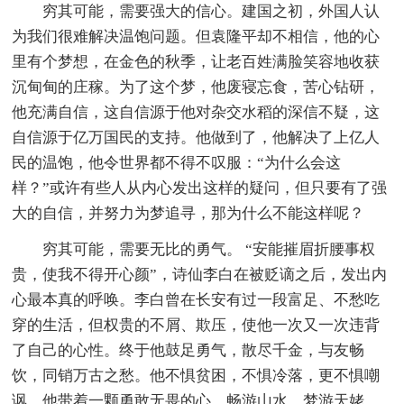
穷其可能，需要强大的信心。建国之初，外国人认
为我们很难解决温饱问题。但袁隆平却不相信，他的心
里有个梦想，在金色的秋季，让老百姓满脸笑容地收获
沉甸甸的庄稼。为了这个梦，他废寝忘食，苦心钻研，
他充满自信，这自信源于他对杂交水稻的深信不疑，这
自信源于亿万国民的支持。他做到了，他解决了上亿人
民的温饱，他令世界都不得不叹服：“为什么会这
样？”或许有些人从内心发出这样的疑问，但只要有了强
大的自信，并努力为梦追寻，那为什么不能这样呢？
穷其可能，需要无比的勇气。 “安能摧眉折腰事权
贵，使我不得开心颜”，诗仙李白在被贬谪之后，发出内
心最本真的呼唤。李白曾在长安有过一段富足、不愁吃
穿的生活，但权贵的不屑、欺压，使他一次又一次违背
了自己的心性。终于他鼓足勇气，散尽千金，与友畅
饮，同销万古之愁。他不惧贫困，不惧冷落，更不惧嘲
讽。他带着一颗勇敢无畏的心，畅游山水，梦游天姥，