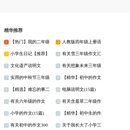
精华推荐
【热门】我的二年级
人教版四年级上册语
1
2
小学生日记【推荐】
有关雪三年级作文汇
作文300字锦集10篇
文教学计划
3
4
文化遗产说明文
有关想象未来三年级
编9篇
5
6
实用的中秋节三年级
【精华】初中的作文
作文300字三篇
7
8
【精选】难忘的事二
电脑说明文(15篇)
作文七篇
300字锦集9篇
9
10
有关六年级的作文
有关含羞草二年级作
年级作文300字锦集8篇
11
12
小学的作文(15篇)
【精华】初中生的作
300字四篇
文锦集8篇
13
14
有关初中的作文300
关于我长大了小学三
文合集5篇
15
16