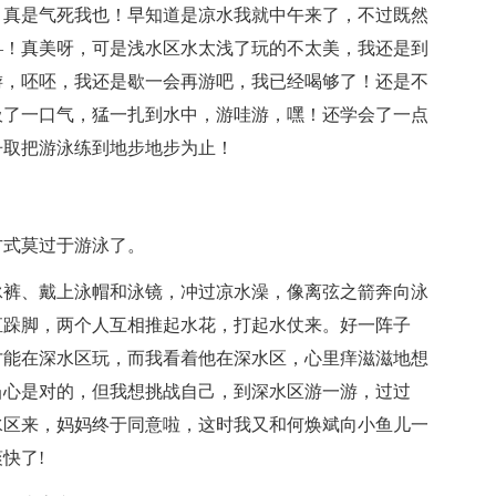
！真是气死我也！早知道是凉水我就中午来了，不过既然
—！真美呀，可是浅水区水太浅了玩的不太美，我还是到
游，呸呸，我还是歇一会再游吧，我已经喝够了！还是不
吸了一口气，猛一扎到水中，游哇游，嘿！还学会了一点
争取把游泳练到地步地步为止！
方式莫过于游泳了。
泳裤、戴上泳帽和泳镜，冲过凉水澡，像离弦之箭奔向泳
直跺脚，两个人互相推起水花，打起水仗来。好一阵子
才能在深水区玩，而我看着他在深水区，心里痒滋滋地想
当心是对的，但我想挑战自己，到深水区游一游，过过
水区来，妈妈终于同意啦，这时我又和何焕斌向小鱼儿一
快了!