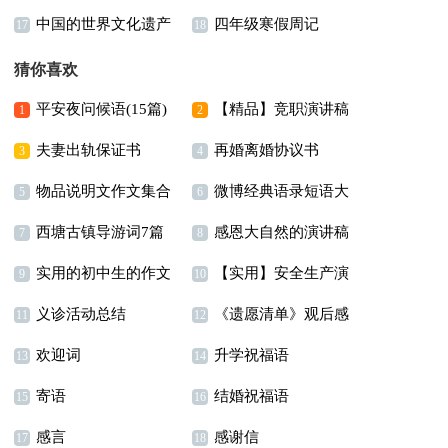
中国的世界文化遗产
四年级寒假周记
字合集七篇
年级作文合集8篇
17
18
小学作文
猜你喜欢
平安夜问候语(15篇)
【精品】竞职演讲稿
1
2
夫妻出轨保证书
再婚离婚协议书
汇编七篇
3
4
物品说明文作文集合
微博经典语录短语大
5
6
西塘古镇导游词7篇
感恩大自然的演讲稿
八篇
全
7
8
实用的初中生的作文
【实用】安全生产演
9
10
义诊活动总结
《遗愿清单》观后感
300字汇编5篇
讲稿四篇
11
12
欢迎词
升学祝福语
13
14
寄语
结婚祝福语
15
16
感言
感谢信
17
18