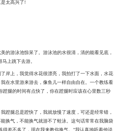
是太高兴了!
。
优美的游泳池惊呆了。游泳池的水很清，清的能看见底，
得马上跳下去游。
到了岸上，我觉得水花很漂亮，我拍打了一下水面，水花
。我在水里游来游去，像鱼儿一样自由自在。一个教练看
你蹬腿的时间有点快了，你在蹬腿时应该在心里数三秒
，我蹬腿总是蹬快了，我就放慢了速度，可还是经常错，
不能换气，不能换气就游不了蛙泳。这句话常常在我脑袋
练得差不多了，现在我来教你换气。”我认真地听着他说