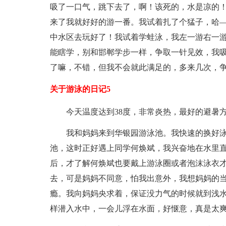
吸了一口气，跳下去了，啊！该死的，水是凉的
来了我就好好的游一番。我试着扎了个猛子，哈
中水区去玩好了！我试着学蛙泳，我左一游右一
能瞎学，别和邯郸学步一样，争取一针见效，我
了嘛，不错，但我不会就此满足的，多来几次，
关于游泳的日记5
今天温度达到38度，非常炎热，最好的避暑
我和妈妈来到华银园游泳池。我快速的换好
池，这时正好遇上同学何焕斌，我兴奋地在水里
后，才了解何焕斌也要戴上游泳圈或者泡沫泳衣
去，可是妈妈不同意，怕我出意外，我想妈妈的
瘾。我向妈妈央求着，保证没力气的时候就到浅
样潜入水中，一会儿浮在水面，好惬意，真是太爽