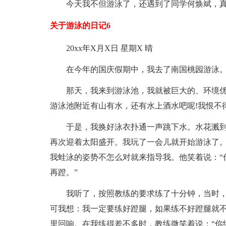
今天我不但游泳了，还遇到了同学何焕斌，真
关于游泳的日记6
20xx年X月X日 星期X 晴
在今年的国庆假期中，我去了南国桃园游泳
那天，我来到游泳池，我就被巨大的、环境
游泳池附近有山有水，还有水上酒水吧呢!我恨不
于是，我换好泳衣扑通一声跳下水。水花溅
再次迎着太阳盛开。我玩了一会儿就开始游泳了
我蛙泳的姿势不怎么对就来指导我。他笑着说：“
再蹬。”
我听了，按照教练的要求练了十分钟，当时
可我想：我一定要练好蹬腿，如果练不好蹬腿就
里回响。在我练得差不多时，教练微笑着说：“你