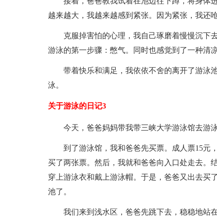
接着，爸爸教我试着在池边往下蹲，将身体
越来越大，我越来越感到紧张。因为紧张，我还
克服掉害怕的心理，我自己琢磨着慢慢沉下
游泳的第一步骤：憋气。同时也感觉到了一种清
带着快乐和满足，我依依不舍的离开了游泳
泳。
关于游泳的日记3
今天，爸爸妈妈带我带三峡大学游泳馆去游
到了游泳馆，我和爸爸先买票。成人票15元
买了两张票。然后，我就和爸爸向入口处走去。结
穿上游泳衣和戴上游泳帽。于是，爸爸又出去买
池了。
我们来到浅水区，爸爸先跳下去，稳稳地站