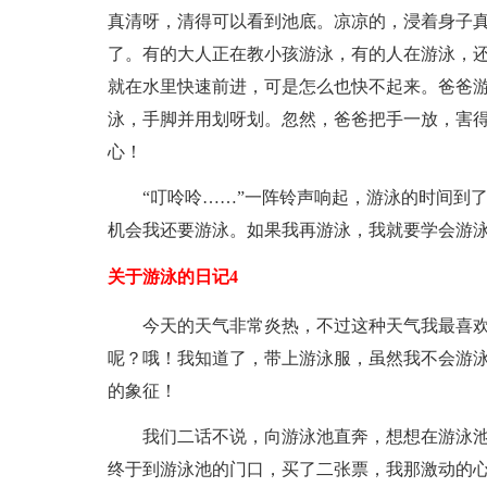
真清呀，清得可以看到池底。凉凉的，浸着身子真
了。有的大人正在教小孩游泳，有的人在游泳，
就在水里快速前进，可是怎么也快不起来。爸爸游
泳，手脚并用划呀划。忽然，爸爸把手一放，害
心！
“叮呤呤……”一阵铃声响起，游泳的时间到
机会我还要游泳。如果我再游泳，我就要学会游
关于游泳的日记4
今天的天气非常炎热，不过这种天气我最喜
呢？哦！我知道了，带上游泳服，虽然我不会游
的象征！
我们二话不说，向游泳池直奔，想想在游泳
终于到游泳池的门口，买了二张票，我那激动的心