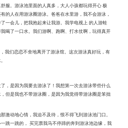
舒服。游泳池里面的人真多，大人小孩都玩得开心 极
还有的人在用游泳圈游泳。爸爸在水里游，我不会游泳，
了一会儿，把我抱起来让我游。我学电视上 的人游蛙
得我喝了一口水。我们游啊、跑啊、打水仗啊，玩得真开
了，我们恋恋不舍地离开了游泳馆。这次游泳真好玩，有
泳。
欢了，是因为我要去游泳了！我想第一次去游泳带些什么
泳，但是我也不带游泳圈，是因为我觉得带游泳圈是笨拙
池那激动地心情，我迫不及待，恨不得飞到游泳池门口。
一跳一跳的， 买完票我马不停蹄的奔到游泳池边缘，我