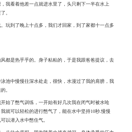
漂，我看着他差一点就进水里了，头只剩下一半在水上
哭了。
战。玩到了晚上十点多，我们才回家，到了家都十一点多
的风都是热乎乎的。身子粘粘的，于是我跟爸爸提议，去
游泳池中慢慢往深水处走，很快，水漫过了我的肩膀，我
服的。
我开始了憋气训练，一开始有好几次我在闭气时被水呛
我就可以轻松的进行憋气了，能在水中坚持10秒.慢慢
，也可以潜入水中憋住气。