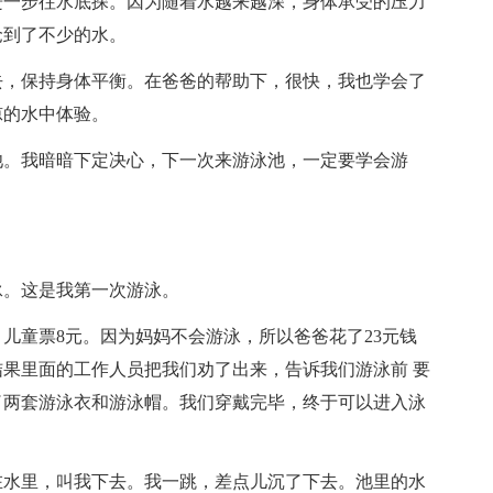
进一步往水底探。因为随着水越来越深，身体承受的压力
呛到了不少的水。
去，保持身体平衡。在爸爸的帮助下，很快，我也学会了
凉的水中体验。
池。我暗暗下定决心，下一次来游泳池，一定要学会游
泳。这是我第一次游泳。
，儿童票8元。因为妈妈不会游泳，所以爸爸花了23元钱
果里面的工作人员把我们劝了出来，告诉我们游泳前 要
了两套游泳衣和游泳帽。我们穿戴完毕，终于可以进入泳
在水里，叫我下去。我一跳，差点儿沉了下去。池里的水