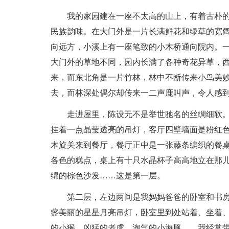
我的家园建在一座不太高的山上，有着古朴
民族韵味。在大门外是一片长满鲜花和绿草的宽
向远方，小溪上有一座笔致的小木桥通向院内。
大门外的草地不同，园内长满了各种奇花异草，
来，而东北角是一片竹林，林中不断传来小鸟美
去，而林深处偶尔却传来一二声鹿叫声，令人感
走进屋里，陈设无不是举世驰名的丝绸细软
挂着一点晶莹透亮的吊灯，客厅四壁墙面是粉红色
木旋关来到餐厅，餐厅正中是一张藤条编织的餐
各色的糕点，桌上有十只水晶杯子高高地立在那
绵的棕色沙发……这是第一层。
第二层，左边两间是我妈妈爸爸的卧室和书
盏美丽的星星月亮吊灯，卧室里到处站着、坐着
的小猴、凶猛的老虎、淘气的小海豚……我经常