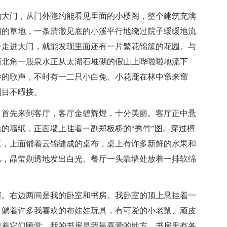
的大门，从门外隐约能看见里面的小楼阁，整个建筑充满
阔的草地，一条清澈见底的小溪平行地绕过院子缓缓地流
一走进大门，就能发现里面还有一片繁花锦簇的花园。与
西北角一股泉水正从太湖石堆砌的假山上哗啦啦地流下
妙的歌声，不时有一二只小白兔、小花鹿在林中窜来窜
到目不暇接。
。首先来到客厅，客厅金碧辉煌，十分美丽。客厅正中悬
的墙纸，正面墙上挂着一副郑板桥的“秀竹”图。穿过檀
桌，上面铺着云锦缝成的桌布，桌上有许多新鲜的水果和
儿，晶莹剔透地发出白光。餐厅一头靠墙处放着一排软绵
房。右边两间是我的卧室和书房。我卧室的顶上悬挂着一
、躺着许多我喜欢的布娃娃玩具，有可爱的小老鼠、顽皮
带着它们睡觉。我的书房是我最喜爱的地方，书房里有各