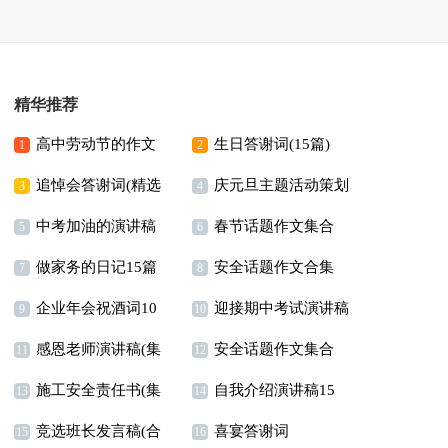
精华推荐
高中劳动节的作文
生日答谢词(15篇)
1
2
追悼会答谢词(精选
庆元旦主题活动策划
3
4
中考加油的演讲稿
春节话题作文集合
15篇)
5
6
做家务的日记15篇
安全话题作文合集
15篇
7
8
企业年会祝酒词10
迎接期中考试演讲稿
15篇
9
10
感恩老师演讲稿(集
安全话题作文集合
篇
11
12
施工安全责任书(集
自我介绍演讲稿15
锦15篇)
15篇
13
14
竞选班长发言稿(合
喜宴答谢词
合15篇)
篇
15
16