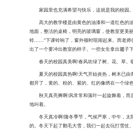
家园里也充满希望与快乐，这就是我的校园
高大的教学楼是由黄色的油漆和一道红色的
地面，整洁的桌椅，明亮的玻璃窗，使教室更美丽
铃……”下课铃响了，窗外顿时喧闹起来。而老师
出了一个要冲出教室的样子。一些女生拿出毽子
春天的校园真美啊!春风吹绿了树、花、草。
夏天的校园真热啊!天气开始炎热，树木已由
都开了，黄的、粉的、紫的、红的像绣在一个绿
秋天真亮爽啊!风常常和落叶一起旋舞着，而
地叫着。
冬天真冷啊!隆冬季节，气候严寒，中午，太
的。冬天下起了鹅毛大雪，我们一起去玩打雪仗