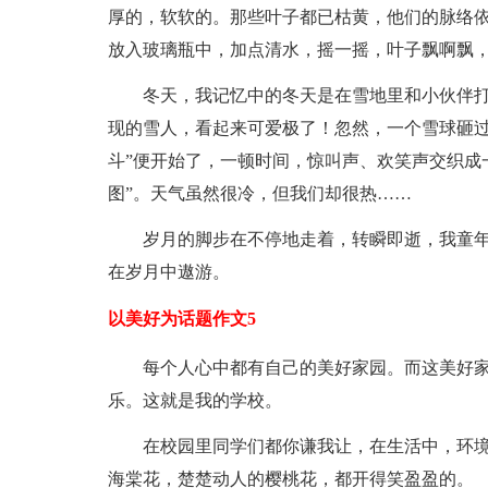
厚的，软软的。那些叶子都已枯黄，他们的脉络
放入玻璃瓶中，加点清水，摇一摇，叶子飘啊飘
冬天，我记忆中的冬天是在雪地里和小伙伴
现的雪人，看起来可爱极了！忽然，一个雪球砸过
斗”便开始了，一顿时间，惊叫声、欢笑声交织成
图”。天气虽然很冷，但我们却很热……
岁月的脚步在不停地走着，转瞬即逝，我童
在岁月中遨游。
以美好为话题作文5
每个人心中都有自己的美好家园。而这美好
乐。这就是我的学校。
在校园里同学们都你谦我让，在生活中，环
海棠花，楚楚动人的樱桃花，都开得笑盈盈的。