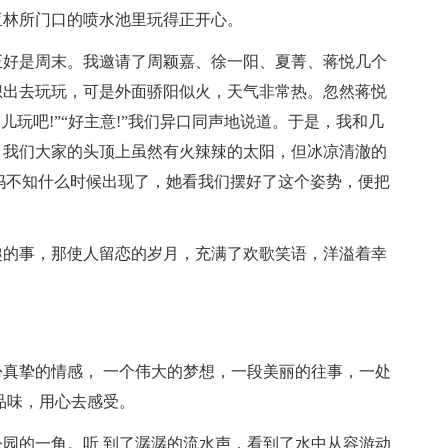
亚林所门口的喷水池里玩得正开心。
正好是周末。我邀请了周颖嘉、徐一阳、夏菁、蒋悦几个
想出去玩玩，可是外面骄阳似火，天气非常热。忽然蒋悦
儿玩吧!”“好主意!”我们异口同声地说道。于是，我和几
。我们大家的头顶上虽然有火辣辣的太阳，但冰凉清澈的
妈妈不知什么时候出现了，她看我们摆好了这个姿势，便把
趣的事，那使人留恋的岁月，充满了欢歌笑语，洋溢着幸
真挚的情感， 一个伟大的梦想，一段美丽的往事，一处
品味，用心去感受。
园的一角。听 到了潺潺的流水声，看到了水中从容游动