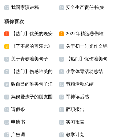
我国家演讲稿
安全生产责任书(集
集15篇)
17
18
合15篇)
猜你喜欢
【热门】优美的晚安
2022年精选悲伤唯
1
2
《了不起的盖茨比》
关于初一时光作文锦
朋友圈问候语69句
美句子集锦98条
3
4
关于青春唯美句子
【热门】忧伤唯美句
读后感15篇
集8篇
5
6
【热门】伤感唯美的
小学体育活动总结
子锦集78句
7
8
致自己的唯美句子汇
节粮活动总结
句子摘录84条
9
10
妈妈爱孩子的朋友圈
军神读后感
编15篇
11
12
请假条
辞职报告
说说
13
14
申请书
实习报告
15
16
广告词
教学计划
17
18