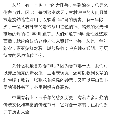
从前，有一个叫“年”的大怪兽，每到除夕，总是来
伤害百姓。因此，每到除夕这天，村村户户的人们只能
扶老携幼逃往深山，以躲避“年”兽的伤害。有一年除
夕，一位从村外来的老爷爷用红色的纸、蜡烛的火光和
鞭炮的炸响把“年”吓跑了。人们知道了“年”最怕这些东
西后，就纷纷效仿这种方法来驱赶“年”兽。从此，每年
除夕，家家贴红对联、燃放爆竹；户户烛火通明、守更
待岁的风俗流传至今。
为什么我最喜欢春节呢？因为春节那一天，我们可
以穿上漂亮的新衣服，去走亲访友，还可以收到长辈的
红包呢！数着一张张花花绿绿的钞票，又可以买自己心
爱的课外书了，心里别提有多高兴。
中国有着上下五千年的悠久历史，有着许多灿烂的
传统文化和丰富的传统节日，它好像一本书，让我们翻
开了历史大全。