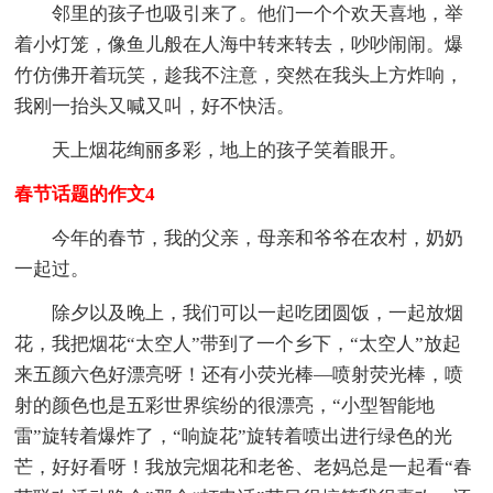
邻里的孩子也吸引来了。他们一个个欢天喜地，举
着小灯笼，像鱼儿般在人海中转来转去，吵吵闹闹。爆
竹仿佛开着玩笑，趁我不注意，突然在我头上方炸响，
我刚一抬头又喊又叫，好不快活。
天上烟花绚丽多彩，地上的孩子笑着眼开。
春节话题的作文4
今年的春节，我的父亲，母亲和爷爷在农村，奶奶
一起过。
除夕以及晚上，我们可以一起吃团圆饭，一起放烟
花，我把烟花“太空人”带到了一个乡下，“太空人”放起
来五颜六色好漂亮呀！还有小荧光棒—喷射荧光棒，喷
射的颜色也是五彩世界缤纷的很漂亮，“小型智能地
雷”旋转着爆炸了，“响旋花”旋转着喷出进行绿色的光
芒，好好看呀！我放完烟花和老爸、老妈总是一起看“春