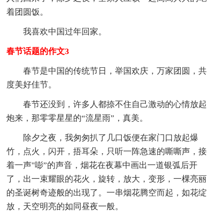
着团圆饭。
我喜欢中国过年回家。
春节话题的作文3
春节是中国的传统节日，举国欢庆，万家团圆，共
度美好佳节。
春节还没到，许多人都捺不住自己激动的心情放起
炮来，那零零星星的“流星雨”，真美。
除夕之夜，我匆匆扒了几口饭便在家门口放起爆
竹，点火，闪开，捂耳朵，只听一阵急速的嘶嘶声，接
着一声"嘭”的声音，烟花在夜幕中画出一道银弧后开
了，出一束耀眼的花火，旋转，放大，变形，一棵亮丽
的圣诞树奇迹般的出现了。一串烟花腾空而起，如花绽
放，天空明亮的如同昼夜一般。