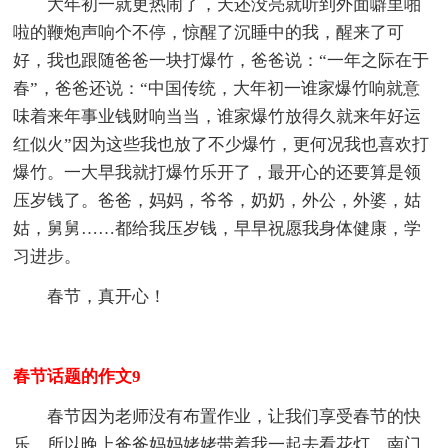
大年初一就更热闹了，天还没亮就听到外面噼里啪
啦的鞭炮声响个不停，惊醒了沉睡中的我，醒来了可
好，我也跟随爸爸一块打爆竹，爸爸说：“一年之际在于
春”，爸爸还说：“中国传统，大年初一谁家爆竹响就意
味着来年事业钱财响当当，谁家爆竹放得久就来年好运
红似火”因为这些我也放了不少爆竹，更何况我也喜欢打
爆竹。一大早我就打爆竹乐开了，最开心的还要算是领
压岁钱了。爸爸，妈妈，爷爷，奶奶，外公，外婆，姑
姑，舅舅……都给我压岁钱，早早祝愿我身体健康，学
习进步。
春节，真开心！
春节话题的作文9
春节因为老师没有布置作业，让我们享受春节的快
乐，所以晚上爸爸妈妈姥姥带着我一起去看花灯，南门