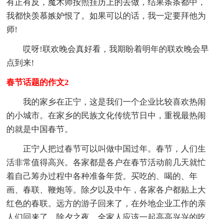
有正有反，魔术师按照挂历上的去做，结果条条都中，
我都快羡慕嫉妒恨了。如果可以的话，我一定要拜他为
师!
哎呀!联欢晚会真好看，我期盼着明年的联欢晚会早
点到来!
春节话题的作文2
我的家乡在正宁，这是我们一个企业比较喜欢热闹
的小城市。在家乡的民族文化传统节日中，重视最热闹
的就是中国春节。
正宁人把过春节可以叫做中国过年。春节，人们生
活非常值得高兴。各家都是各户在春节活动前几天就忙
着自己筹办过程中各种准备年货。买吃的、喝的、年
画、春联、鞭炮等。除夕以及中午，各家各户都贴上大
红色的春联。远方的游子回来了，在外地企业工作的亲
人们回来了，除夕之夜，全家人应该一起高高兴兴的吃