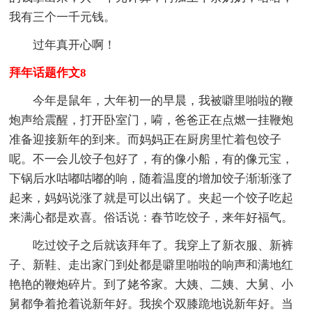
我有三个一千元钱。
过年真开心啊！
拜年话题作文8
今年是鼠年，大年初一的早晨，我被噼里啪啦的鞭
炮声给震醒，打开卧室门，嗬，爸爸正在点燃一挂鞭炮
准备迎接新年的到来。而妈妈正在厨房里忙着包饺子
呢。不一会儿饺子包好了，有的像小船，有的像元宝，
下锅后水咕嘟咕嘟的响，随着温度的增加饺子渐渐涨了
起来，妈妈说涨了就是可以出锅了。夹起一个饺子吃起
来满心都是欢喜。俗话说：春节吃饺子，来年好福气。
吃过饺子之后就该拜年了。我穿上了新衣服、新裤
子、新鞋、走出家门到处都是噼里啪啦的响声和满地红
艳艳的鞭炮碎片。到了姥爷家。大姨、二姨、大舅、小
舅都争着抢着说新年好。我挨个双膝跪地说新年好。当