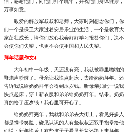
信，感谢他们，向他们拜个晚年，并祝他们身体健康，
万事如意。
敬爱的解放军叔叔和老师，大家时刻想念你们，你
们一个是保卫大家过着安居乐业的生活，一个是教育大
家茁壮成长，请你们放心我会好好学习报答你们，决不
会使你们失望，也更不会使祖国和人民失望。
拜年话题作文4
大年初中一年级，天还没有亮，我就被噼里啪啦的
鞭炮声吵醒了。母亲让我快点起床，去给奶奶拜年。还
告诉我说给奶奶拜年会得到压岁钱。听母亲如此一说我
快点起床，穿上新衣服和弟弟给奶奶拜年。结果。奶奶
真的给了压岁钱！我心里可开心了。
给奶奶拜完年，我就和弟弟去大街上，看见好多人
都是携带笑脸，碰见认识的人有些叔叔还双手抱拳给他
们说：新年快乐！有些孩子子看见长辈还跪下来拜年。