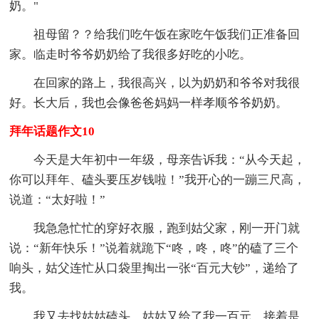
奶。"
祖母留？？给我们吃午饭在家吃午饭我们正准备回
家。临走时爷爷奶奶给了我很多好吃的小吃。
在回家的路上，我很高兴，以为奶奶和爷爷对我很
好。长大后，我也会像爸爸妈妈一样孝顺爷爷奶奶。
拜年话题作文10
今天是大年初中一年级，母亲告诉我：“从今天起，
你可以拜年、磕头要压岁钱啦！”我开心的一蹦三尺高，
说道：“太好啦！”
我急急忙忙的穿好衣服，跑到姑父家，刚一开门就
说：“新年快乐！”说着就跪下“咚，咚，咚”的磕了三个
响头，姑父连忙从口袋里掏出一张“百元大钞”，递给了
我。
我又去找姑姑磕头，姑姑又给了我一百元。接着是