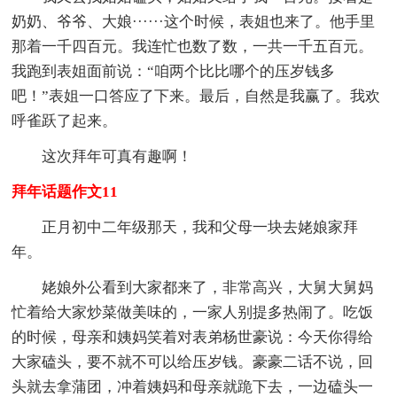
奶奶、爷爷、大娘······这个时候，表姐也来了。他手里
那着一千四百元。我连忙也数了数，一共一千五百元。
我跑到表姐面前说：“咱两个比比哪个的压岁钱多
吧！”表姐一口答应了下来。最后，自然是我赢了。我欢
呼雀跃了起来。
这次拜年可真有趣啊！
拜年话题作文11
正月初中二年级那天，我和父母一块去姥娘家拜
年。
姥娘外公看到大家都来了，非常高兴，大舅大舅妈
忙着给大家炒菜做美味的，一家人别提多热闹了。吃饭
的时候，母亲和姨妈笑着对表弟杨世豪说：今天你得给
大家磕头，要不就不可以给压岁钱。豪豪二话不说，回
头就去拿蒲团，冲着姨妈和母亲就跪下去，一边磕头一