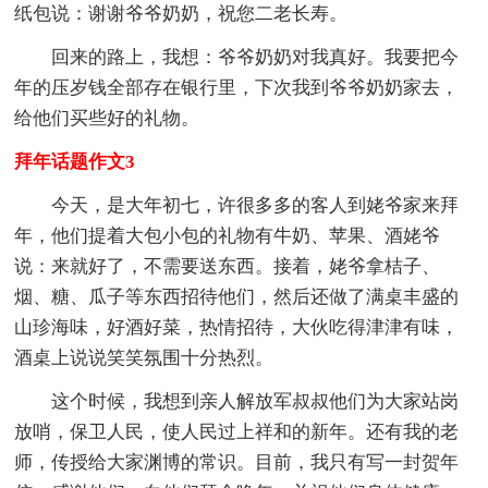
纸包说：谢谢爷爷奶奶，祝您二老长寿。
回来的路上，我想：爷爷奶奶对我真好。我要把今
年的压岁钱全部存在银行里，下次我到爷爷奶奶家去，
给他们买些好的礼物。
拜年话题作文3
今天，是大年初七，许很多多的客人到姥爷家来拜
年，他们提着大包小包的礼物有牛奶、苹果、酒姥爷
说：来就好了，不需要送东西。接着，姥爷拿桔子、
烟、糖、瓜子等东西招待他们，然后还做了满桌丰盛的
山珍海味，好酒好菜，热情招待，大伙吃得津津有味，
酒桌上说说笑笑氛围十分热烈。
这个时候，我想到亲人解放军叔叔他们为大家站岗
放哨，保卫人民，使人民过上祥和的新年。还有我的老
师，传授给大家渊博的常识。目前，我只有写一封贺年