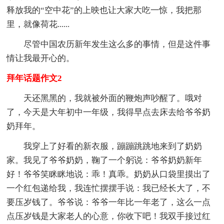
释放我的“空中花”的上映也让大家大吃一惊，我把那
里，就像荷花......
尽管中国农历新年发生这么多的事情，但是这件事
情让我最开心的。
拜年话题作文2
天还黑黑的，我就被外面的鞭炮声吵醒了。哦对
了，今天是大年初中一年级，我得早点去床去给爷爷奶
奶拜年。
我穿上了好看的新衣服，蹦蹦跳跳地来到了奶奶
家。我见了爷爷奶奶，鞠了一个躬说：爷爷奶奶新年
好！爷爷笑眯眯地说：乖！真乖。奶奶从口袋里摸出了
一个红包递给我，我连忙摆摆手说：我已经长大了，不
要压岁钱了。爷爷说：爷爷一年比一年老了，这么一点
点压岁钱是大家老人的心意，你收下吧！我双手接过红