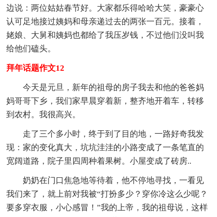
边说：两位姑姑春节好。大家都乐得哈哈大笑，豪豪心
认可足地接过姨妈和母亲递过去的两张一百元。接着，
姥娘、大舅和姨妈也都给了我压岁钱，不过他们没叫我
给他们磕头。
拜年话题作文12
今天是元旦，新年的祖母的房子我去和他的爸爸妈
妈哥哥下乡，我们家早晨穿着新，整齐地开着车，转移
到农村。我很高兴。
走了三个多小时，终于到了目的地，一路好奇我发
现：家的变化真大，坑坑洼洼的小路变成了一条笔直的
宽阔道路，院子里四周种着果树。小屋变成了砖房..
奶奶在门口焦急地等待着，他不停地寻找，一看见
我们来了，就上前对我被“打扮多少？穿你冷这么少呢？
要多穿衣服，小心感冒！”我的上帝，我的祖母说，这样