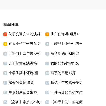
精华推荐
关于交通安全的演讲
班主任评语(通用15
1
2
有关小学二年级作文
【精品】小学生四年
稿(合集15篇)
篇)
3
4
【热门】四年级乡村
新学期的计划周记
300字汇编9篇
级作文300字合集十篇
5
6
班干部竞选演讲稿
我的妈妈小学作文
美景作文四篇
7
8
小学生期末评语(精
写事的日记15篇
(汇编15篇)
(集锦15篇)
9
10
寒假的周记15篇
精选四年级成长作文
选15篇)
11
12
寒假的周记合集15
一件有趣的事小学作
汇总十篇
13
14
【必备】家乡的小河
【精品】初中的老师
篇
文
15
16