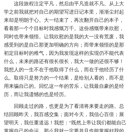
这段旅程注定平凡，然后由平凡造就不凡。从上大
学之前我就把对自己的期望写进日记本里，渐渐尘封起
来却是明朗于心。大一结束了，再次翻开自己的本子，
看着那一个个目标时我感慨万千。这份感慨带来欣慰，
同时也带来领悟。让我欣慰的是我的大一没有荒废，我
感受到的是自己那更加明确的方向；而带来领悟的是那
初定目标时的稚气，因为我发现这样的实现仍不能代表
什么，未来的路还有很长很长，我大一做的还很不够！
我想人的一生不在于他取得了什么，而在于他经历了什
么。取得只是努力的一个结果，是给别人看的，而不是
用来骗自己的。回忆这一年的苦乐，让我最自豪的是经
历，而让我遗憾的也是经历。
回顾走过的路，也更是为了看清将来要走的路。总
结回顾昨天，我百感交集；面对今天，我信心百倍；展
望明天，我任重道远！我想：“既然上帝让我们都能自己
掌握自己的命运，那么我就一定要并且也能掌握好我的