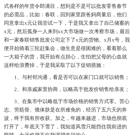
式各样的年货令郎满目，想到是不是可以批发零售春节
的必需品，比如：春联，回到家里跟爸妈商量后，他们
同意拿出x元让我尝试一下，于是我又拿出了自己储蓄的
x元，然后孤身一人来到xx大市场做一次考察市场，最后
和一家春联销售批发公司定下了x元的货物。x月x号，我
便开始骑着三轮赶集会，做生意是很困难的，看着那么
一大箱子的货，我开始有点担心，生怕把父母的心血就
这样给浪费掉，于是我采取了以下促销措施：
1、与村邻沟通，看是否可以在家门口就可以销售；
2、和亲戚家里协商，以略高于批发价销售给亲友；
3、在集市中以略低于市场价格的销售方式零。苦心
志、劳筋骨、饿体肤是在所难免的，经历了五六天的奔
波，终于我有所收获。加之，年越来越进，市场也彻底
打开了，年底天下雪了，我知道风雪只能挡住我前进的