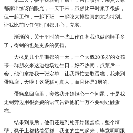
第二天，很早我就到了店里，帮忙收拾，果然大家
都露出惊讶的眼光，一天下来，虽然比平时累了很多，
但一起工作，一起下班，一起吃大排挡真的尤为特别。
让我比前段任何时间都开心，充实。
渐渐的，关于平时的一些工作任务我也做的顺手多
了，得到的也是更多的赞扬。
大概是几个星期都的一天，一个大概20多岁的女孩
带一群朋友来这边包场过生日，好不热闹，点菜后一
会，他们拿给我一张定单，让我帮忙去取蛋糕，我来到
蛋糕店，天啦！这蛋糕可真大，而且还是3层的。
蛋糕拿回店里，突然我开始担心一个问题，于是我
走到旁边用很委婉的语气告诉他们千万不要到处砸蛋
糕。
结果到最后，他们还是到处开始砸蛋糕，整个墙
壁，凳子上都粘着蛋糕，我变的生气起来，毕竟明明跟