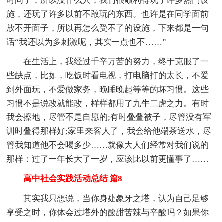
时间了，所以没什么人，我们很顺利得玩了许多热门设
施，还玩了许多以前不敢玩的东西。也许是在同学面前
放不开面子，所以再怎么受不了的设施，下来都是一句
话“我还以为多刺激呢，其实一点也不……”
在生活上，我经过千辛万苦的努力，终于克服了一
些缺点，比如，吃饭时看电视，打电脑打的太长，不爱
到外面玩，不爱做家务，晚睡晚起等等的坏习惯。这些
习惯不是说改就能改，样样都用了九牛二虎之力。有时
我会擦地，尽管不是自愿的;有时叠叠被子，尽管没有军
训时叠得那样好;家里来客人了，我会给他端茶送水，尽
管我知道他不会喝多少……就像大人们经常对我们说的
那样：过了一年长大了一岁，应该比以前更懂事了……
高中社会实践活动总结 篇8
其实我只想说，当你身处象牙之塔，认为自己足够
享受之时，你体会过塔外的酸甜苦辣与辛酸吗？如果你