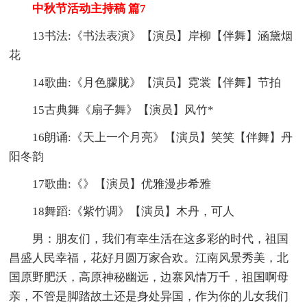
中秋节活动主持稿 篇7
13书法:《书法表演》【演员】岸柳【伴舞】涵黛烟
花
14歌曲:《月色朦胧》【演员】霓裳【伴舞】节拍
15古典舞《扇子舞》【演员】风竹*
16朗诵:《天上一个月亮》【演员】笑笑【伴舞】丹
阳冬韵
17歌曲:《》【演员】优雅漫步希雅
18舞蹈:《紫竹调》【演员】木丹，可人
男：朋友们，我们有幸生活在这多彩的时代，祖国
昌盛人民幸福，花好月圆万家合欢。江南风景秀美，北
国原野肥沃，高原神秘幽远，边寨风情万千，祖国啊母
亲，不管是脚踏故土还是身处异国，作为你的儿女我们