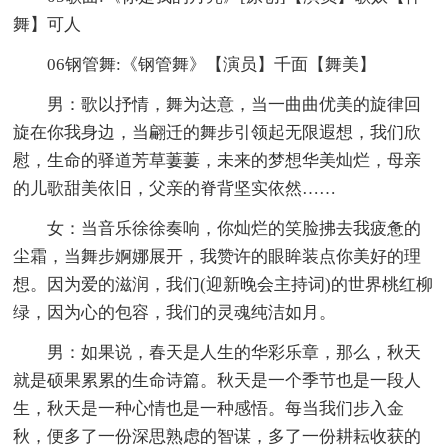
舞】可人
06钢管舞:《钢管舞》【演员】千面【舞美】
男：歌以抒情，舞为达意，当一曲曲优美的旋律回
旋在你我身边，当翩迁的舞步引领起无限遐想，我们欣
慰，生命的驿道芳草萋萋，未来的梦想华美灿烂，母亲
的儿歌甜美依旧，父亲的脊背坚实依然……
女：当音乐徐徐奏响，你灿烂的笑脸拂去我疲惫的
尘霜，当舞步婀娜展开，我赞许的眼眸装点你美好的理
想。因为爱的滋润，我们(迎新晚会主持词)的世界桃红柳
绿，因为心的包容，我们的灵魂纯洁如月。
男：如果说，春天是人生的华彩乐章，那么，秋天
就是硕果累累的生命诗篇。秋天是一个季节也是一段人
生，秋天是一种心情也是一种感悟。每当我们步入金
秋，便多了一份深思熟虑的智谋，多了一份耕耘收获的