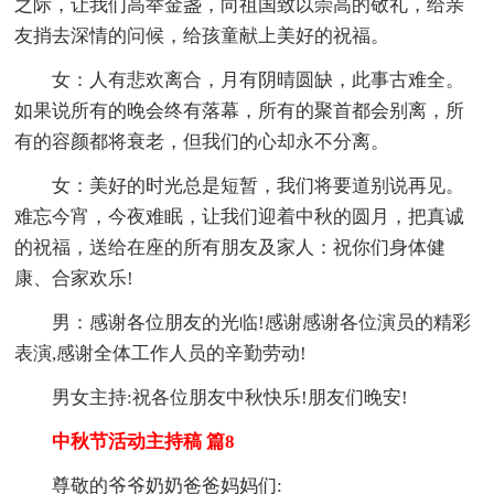
之际，让我们高举金盏，向祖国致以崇高的敬礼，给亲
友捎去深情的问候，给孩童献上美好的祝福。
女：人有悲欢离合，月有阴晴圆缺，此事古难全。
如果说所有的晚会终有落幕，所有的聚首都会别离，所
有的容颜都将衰老，但我们的心却永不分离。
女：美好的时光总是短暂，我们将要道别说再见。
难忘今宵，今夜难眠，让我们迎着中秋的圆月，把真诚
的祝福，送给在座的所有朋友及家人：祝你们身体健
康、合家欢乐!
男：感谢各位朋友的光临!感谢感谢各位演员的精彩
表演,感谢全体工作人员的辛勤劳动!
男女主持:祝各位朋友中秋快乐!朋友们晚安!
中秋节活动主持稿 篇8
尊敬的爷爷奶奶爸爸妈妈们: