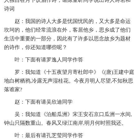
人独自在月下饮酒作诗，请陈童昕同学说出诗人诗名和
诗词
赵：我国的诗人大多是忧国忧民的，又大多是命运
坎坷的，他们经常流浪在外，客居他乡，思乡成了他们
生活中重要的一部分，因此有了许多以思念故乡为题材
的诗作，你还知道哪些呢？
叶：下面有请罗逸人同学作答
罗：我知道《十五夜望月寄杜郎中》《(唐)王建中庭
地白树栖鸦,冷露无声湿桂花。今夜月明人尽望,不知秋思
落谁家?
赵：下面有请吴欣迪同学
吴：我知道《泊船瓜洲》宋王安石京口瓜洲一水间,
钟山只隔数重山。春风又绿江南岸,明月何时照我还。
叶：最后有请孔芝莹同学作答