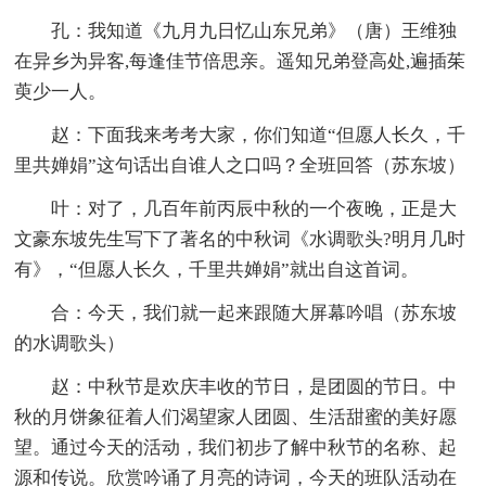
孔：我知道《九月九日忆山东兄弟》（唐）王维独
在异乡为异客,每逢佳节倍思亲。遥知兄弟登高处,遍插茱
萸少一人。
赵：下面我来考考大家，你们知道“但愿人长久，千
里共婵娟”这句话出自谁人之口吗？全班回答（苏东坡）
叶：对了，几百年前丙辰中秋的一个夜晚，正是大
文豪东坡先生写下了著名的中秋词《水调歌头?明月几时
有》，“但愿人长久，千里共婵娟”就出自这首词。
合：今天，我们就一起来跟随大屏幕吟唱（苏东坡
的水调歌头）
赵：中秋节是欢庆丰收的节日，是团圆的节日。中
秋的月饼象征着人们渴望家人团圆、生活甜蜜的美好愿
望。通过今天的活动，我们初步了解中秋节的名称、起
源和传说。欣赏吟诵了月亮的诗词，今天的班队活动在