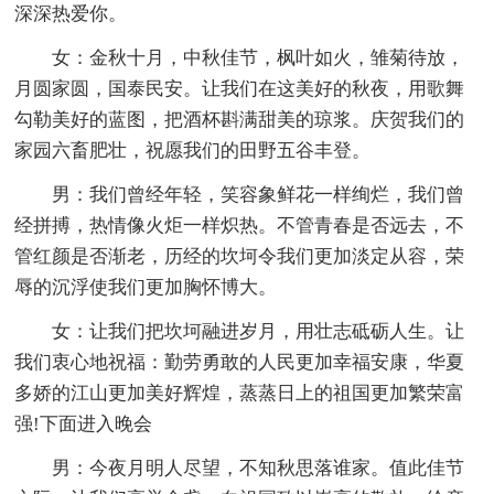
深深热爱你。
女：金秋十月，中秋佳节，枫叶如火，雏菊待放，
月圆家圆，国泰民安。让我们在这美好的秋夜，用歌舞
勾勒美好的蓝图，把酒杯斟满甜美的琼浆。庆贺我们的
家园六畜肥壮，祝愿我们的田野五谷丰登。
男：我们曾经年轻，笑容象鲜花一样绚烂，我们曾
经拼搏，热情像火炬一样炽热。不管青春是否远去，不
管红颜是否渐老，历经的坎坷令我们更加淡定从容，荣
辱的沉浮使我们更加胸怀博大。
女：让我们把坎坷融进岁月，用壮志砥砺人生。让
我们衷心地祝福：勤劳勇敢的人民更加幸福安康，华夏
多娇的江山更加美好辉煌，蒸蒸日上的祖国更加繁荣富
强!下面进入晚会
男：今夜月明人尽望，不知秋思落谁家。值此佳节