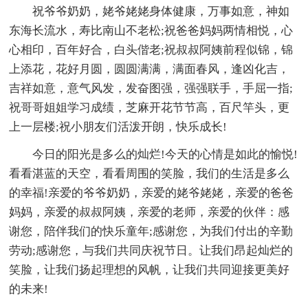
祝爷爷奶奶，姥爷姥姥身体健康，万事如意，神如
东海长流水，寿比南山不老松;祝爸爸妈妈两情相悦，心
心相印，百年好合，白头偕老;祝叔叔阿姨前程似锦，锦
上添花，花好月圆，圆圆满满，满面春风，逢凶化吉，
吉祥如意，意气风发，发奋图强，强强联手，手屈一指;
祝哥哥姐姐学习成绩，芝麻开花节节高，百尺竿头，更
上一层楼;祝小朋友们活泼开朗，快乐成长!
今日的阳光是多么的灿烂!今天的心情是如此的愉悦!
看看湛蓝的天空，看看周围的笑脸，我们的生活是多么
的幸福!亲爱的爷爷奶奶，亲爱的姥爷姥姥，亲爱的爸爸
妈妈，亲爱的叔叔阿姨，亲爱的老师，亲爱的伙伴：感
谢您，陪伴我们的快乐童年;感谢您，为我们付出的辛勤
劳动;感谢您，与我们共同庆祝节日。让我们昂起灿烂的
笑脸，让我们扬起理想的风帆，让我们共同迎接更美好
的未来!