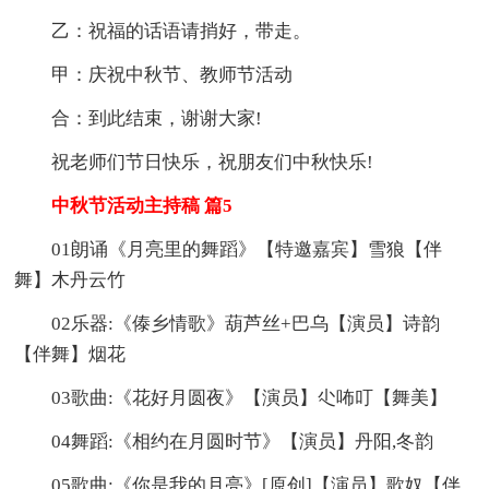
乙：祝福的话语请捎好，带走。
甲：庆祝中秋节、教师节活动
合：到此结束，谢谢大家!
祝老师们节日快乐，祝朋友们中秋快乐!
中秋节活动主持稿 篇5
01朗诵《月亮里的舞蹈》【特邀嘉宾】雪狼【伴
舞】木丹云竹
02乐器:《傣乡情歌》葫芦丝+巴乌【演员】诗韵
【伴舞】烟花
03歌曲:《花好月圆夜》【演员】尐咘叮【舞美】
04舞蹈:《相约在月圆时节》【演员】丹阳,冬韵
05歌曲:《你是我的月亮》[原创]【演员】歌奴【伴