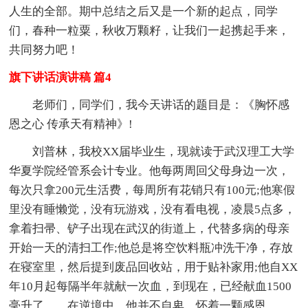
人生的全部。期中总结之后又是一个新的起点，同学
们，春种一粒粟，秋收万颗籽，让我们一起携起手来，
共同努力吧！
旗下讲话演讲稿 篇4
老师们，同学们，我今天讲话的题目是：《胸怀感
恩之心 传承天有精神》!
刘普林，我校XX届毕业生，现就读于武汉理工大学
华夏学院经管系会计专业。他每两周回父母身边一次，
每次只拿200元生活费，每周所有花销只有100元;他寒假
里没有睡懒觉，没有玩游戏，没有看电视，凌晨5点多，
拿着扫帚、铲子出现在武汉的街道上，代替多病的母亲
开始一天的清扫工作;他总是将空饮料瓶冲洗干净，存放
在寝室里，然后提到废品回收站，用于贴补家用;他自XX
年10月起每隔半年就献一次血，到现在，已经献血1500
毫升了……在逆境中，他并不自卑，怀着一颗感恩