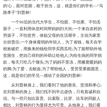
的'心，面对贫困，敢于担当，这，就是你们的学长—“马
路孝子”刘普林!
一个90后的当代大学生，不怕脏、不怕累、不怕丢
面子，一直利用休息时间帮妈妈扫大街;一个来自农村的
穷孩子，不怕贫穷，体贴父母的生活艰辛，主动为家里
分担责任;一个身体瘦弱的年轻人，为了省钱，每天在学
校捡破烂，用换来的钱给同学买西瓜吃;为了能帮助外地
贫困生，把自己得到的补助让给他人;为给生病的同学捐
款，每天只吃几个馒头;为了妈妈不受冻，用腋窝暖妈妈
的脚;为了爱，去献血;为了帮助他人，受苦受累都愿意，
这，就是你们的学兄—感动了全国的刘普林!
从刘普林身上，我们看到了他的善良、坚强和孝心;
在刘普林的身上，我们找不到半点虚伪，只有真诚和自
信。与一些只知比富贵、比索取，比穿、比车的同龄人
相比，刘普林的行为显得尤为可贵。从他身上，我们看