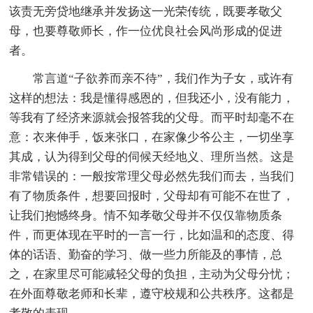
该责无旁贷地继承并发扬这一光荣传统，既要孝敬父
母，也要尊敬师长，作一位优良社会风尚形成的促进
者。
常言道“子欲养而亲不待”，我们作为子女，或许有
这样的想法：我是懂得感恩的，但我还小，没有能力，
等我有了经济来源就会报答我的父母。而平时却毫不在
意：衣来伸手，饭来张口，在家像少爷公主，一切坐享
其成，认为得到父母的伺候天经地义、理所当然。这是
非常错误的：一般按常理父母必然先我们而去，当我们
有了物质条件，想要回报时，父母却有可能不在世了，
让我们抱憾终身。情不知孝敬父母并不仅仅靠物质条
件，而更体现在平时的一言一行，比如温和的态度、得
体的话语、勤奋的学习、做一些力所能及的事情，总
之，在家里尽可能减轻父母的负担，主动为父母分忧；
在外面尊敬老师和长辈，遵守校规和公共秩序。这都是