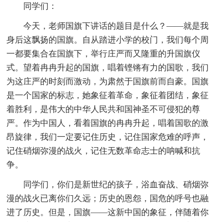
同学们：
今天，老师国旗下讲话的题目是什么？——就是我
身后这飘扬的国旗。自从踏进小学的校门，我们每个周
一都要集合在国旗下，举行庄严而又隆重的升国旗仪
式。望着冉冉升起的国旗，唱着铿锵有力的国歌，我们
为这庄严的时刻而激动，为肃然于国旗前而自豪。国旗
是一个国家的标志，她象征着革命，象征着团结，象征
着胜利，是伟大的中华人民共和国神圣不可侵犯的尊
严。作为中国人，看着国旗的冉冉升起，唱着国歌的激
昂旋律，我们一定要记住历史，记住国家危难的呼声，
记住硝烟弥漫的战火，记住无数革命志士的呐喊和抗
争。
同学们，你们是新世纪的孩子，浴血奋战、硝烟弥
漫的战火已离你们久远；历史的恩怨，国危的呼号也融
进了历史。但是，国旗——这新中国的象征，伴随着你