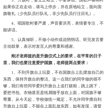
3、升旗时，要立正站立，不要讲话。国歌声奏响时
如果你正在走动，请马上停步，并在原地站立，面向国
旗敬礼（少先队员行队礼，非少先队员行注目礼）。
4、唱国歌时要严肃，声音要洪亮，表情要专注，不
能讲话。
5、认真倾听，不做小动作或说悄悄话。听完发言要
主动鼓掌，表示对发言人的尊重和感谢。
刚才老师提的是升旗仪式上的要求，在平常的日子
里，我们也要注意爱护国旗，老师提两点要求：
1、不到升旗台上玩耍，不在国旗台上乱摆放自己的
东西，保持升旗台的整洁。这一点我们的同学做的很不
够，我们有些同学爱到升旗台上追打嬉闹，跳上跳下，
爱把书包、衣物甚至是纸屑随手放在上面，对国旗不够
尊重。从今天起，学校做统一规定，不允许同学擅自到
升旗台上玩耍，不能在上面乱放东西，如有发现，请督