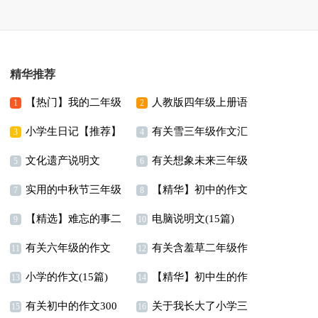
精华推荐
【热门】我的二年级
人教版四年级上册语
1
2
小学生日记【推荐】
有关雪三年级作文汇
作文300字锦集10篇
文教学计划
3
4
文化遗产说明文
有关想象未来三年级
编9篇
5
6
实用的中秋节三年级
【精华】初中的作文
作文300字三篇
7
8
【精选】难忘的事二
电脑说明文(15篇)
作文七篇
300字锦集9篇
9
10
有关六年级的作文
有关含羞草二年级作
年级作文300字锦集8篇
11
12
小学的作文(15篇)
【精华】初中生的作
300字四篇
文锦集8篇
13
14
有关初中的作文300
关于我长大了小学三
文合集5篇
15
16