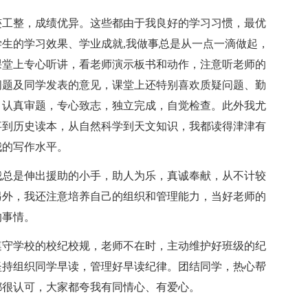
迹工整，成绩优异。这些都由于我良好的学习习惯，最优
生的学习效果、学业成就,我做事总是从一点一滴做起，
课堂上专心听讲，看老师演示板书和动作，注意听老师的
问题及同学发表的意见，课堂上还特别喜欢质疑问题、勤
，认真审题，专心致志，独立完成，自觉检查。此外我尤
事到历史读本，从自然科学到天文知识，我都读得津津有
我的写作水平。
我总是伸出援助的小手，助人为乐，真诚奉献，从不计较
另外，我还注意培养自己的组织和管理能力，当好老师的
的事情。
遵守学校的校纪校规，老师不在时，主动维护好班级的纪
坚持组织同学早读，管理好早读纪律。团结同学，热心帮
都很认可，大家都夸我有同情心、有爱心。