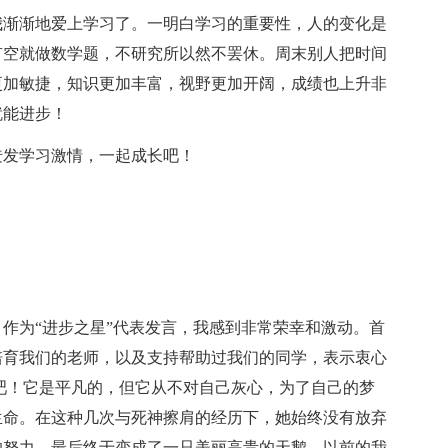
我渐渐地爱上学习了。一明白学习的重要性，人的变化是
有空就做数学题，不研究所以然不罢休。周末别人把时间
更加敏捷，知识更加丰富，视野更加开阔，成绩也上升非
就能进步！
迸发学习激情，一起成长吧！
作为“进步之星”代表发言，我感到非常荣幸和激动。首
培育我们的老师，以及支持帮助过我们的同学，表示衷心
吧！它是平凡的，但它从不对自己灰心，为了自己的梦
生命。在这种几次与死神擦肩的经历下，她始终没有放弃
的努力，最后终于变成了一只美丽高贵的天鹅。以前的我