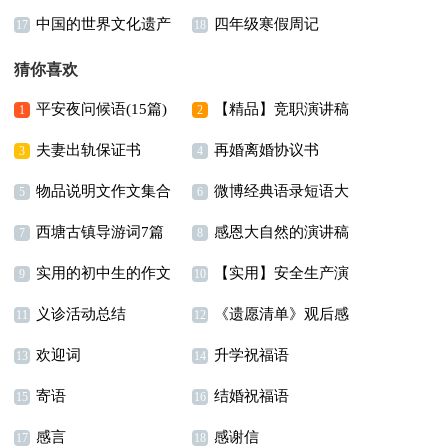
中国的世界文化遗产
四年级寒假周记
字合集七篇
年级作文合集8篇
17
18
小学作文
猜你喜欢
平安夜问候语(15篇)
【精品】竞职演讲稿
1
2
夫妻出轨保证书
再婚离婚协议书
汇编七篇
3
4
物品说明文作文集合
微博经典语录短语大
5
6
西塘古镇导游词7篇
感恩大自然的演讲稿
八篇
全
7
8
实用的初中生的作文
【实用】安全生产演
9
10
义诊活动总结
《遗愿清单》观后感
300字汇编5篇
讲稿四篇
11
12
欢迎词
升学祝福语
13
14
寄语
结婚祝福语
15
16
感言
感谢信
17
18