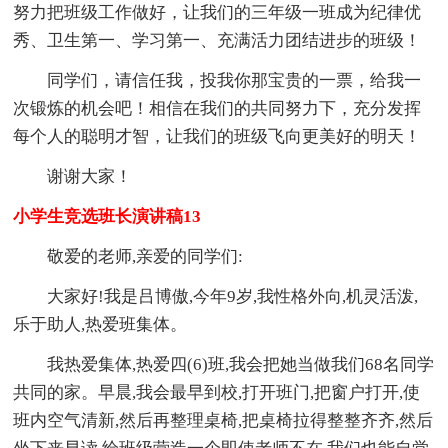
努力把班级工作做好，让我们的三年级一班成为纪律优
秀、卫生第一、学习第一、充满活力团结进步的班级！
同学们，请信任我，投我你那宝贵的一票，给我一
次锻炼的机会吧！相信在我们的共同努力下，充分发挥
每个人的聪明才智，让我们的班级飞向更美好的明天！
谢谢大家！
小学生竞选班长演讲稿13
敬爱的老师,亲爱的同学们:
大家好!我是吕博傲,今年9岁,我性格外向,机灵活泼,
乐于助人,热爱班集体。
我热爱集体,热爱四(6)班,我会把她当做我们68名同学
共同的家。早晨,我会最早到校,打开班门,把窗户打开,使
班内空气清新,然后再整理桌椅,把桌椅拉得整整齐齐,然后