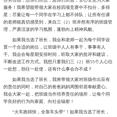
任劳任怨，想你们所想，急你们所急，全心全意为大家
服务！我希望能带领大家在校四项竞赛中不扣分，多得
星；尽量让每一个同学在学习上都不掉队；让所有任课
的老师能真切感受到，来自三（2）班井然有序的班级管
理，严肃活泼的学习氛围，蓬勃向上精神风貌。
如果我当选了班长，我会和老师一起为每个同学设
置一个合适的岗位，让班级中人人有事干，事事有人
干。我会在每星期安排时间，听取大家的批评和建议，
不断改进工作方式。我想只要我们三（2）班55个人心往
一处想，劲往一处使，还有什么事会办不成？
如果我当选了班长，我将带领大家对班级作出应有
的责任的同时，对自己的爸爸妈妈周围邻居奉献爱心。
我会大家一起，把班级当作培养责任的场所，让每个同
学良好的行为向家庭、向社会辐射！
“火车跑得快，全靠车头带”！如果我当选了班长，