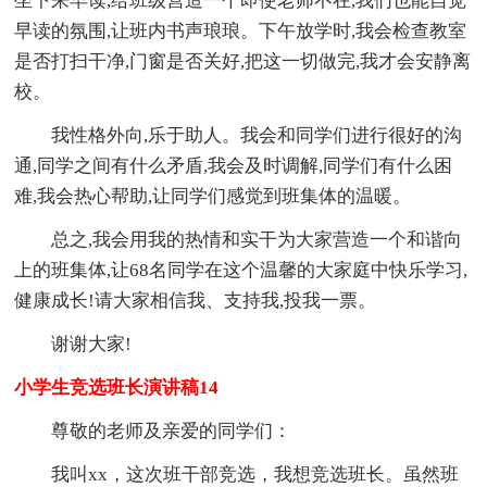
坐下来早读,给班级营造一个即使老师不在,我们也能自觉
早读的氛围,让班内书声琅琅。下午放学时,我会检查教室
是否打扫干净,门窗是否关好,把这一切做完,我才会安静离
校。
我性格外向,乐于助人。我会和同学们进行很好的沟
通,同学之间有什么矛盾,我会及时调解,同学们有什么困
难,我会热心帮助,让同学们感觉到班集体的温暖。
总之,我会用我的热情和实干为大家营造一个和谐向
上的班集体,让68名同学在这个温馨的大家庭中快乐学习,
健康成长!请大家相信我、支持我,投我一票。
谢谢大家!
小学生竞选班长演讲稿14
尊敬的老师及亲爱的同学们：
我叫xx，这次班干部竞选，我想竞选班长。虽然班