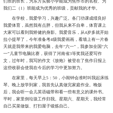
们班的班长，为东方实验小学能成为焦作市的名校、为
我们二（1）班能成为优秀的班级，贡献我的才华。
在学校，我爱学习，兴趣广泛。各门功课成绩良好
我爱体育，虽然我有点胖，但我从来不自卑，体育课上
大家可以看到我矫健的身影。我爱音乐，从4岁多就开始
拉小提琴了，今年准备考4级我爱画画，看墙上有一片春
天就是我带来的我爱电脑，去年“六一”，我参加全国“六
一”儿童节电脑比赛，获得了河南省3等奖我还爱写作
文，过年时，我写的作文《放炮》被登在了焦作日报上
这些收获会使我在今后的学习中更加努力。
在家里，每天早上5：50，小闹钟会准时叫我起床练
琴。晚上放学到家，我首先认真做完家庭作业。晚饭
后，我会听一会儿英语磁带和看一些有意义的课外书。
平时，家里倒垃圾工作归我。星期六、星期天，我经常
自己买菜做饭、打扫屋子锻炼自己。