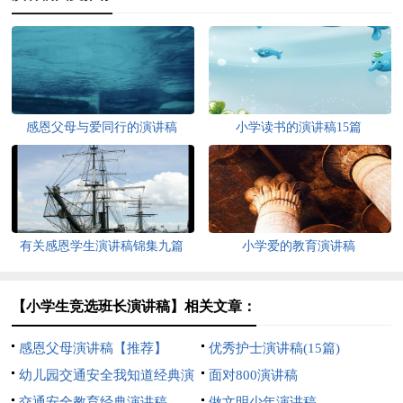
感恩父母与爱同行的演讲稿
小学读书的演讲稿15篇
有关感恩学生演讲稿锦集九篇
小学爱的教育演讲稿
【小学生竞选班长演讲稿】相关文章：
感恩父母演讲稿【推荐】
优秀护士演讲稿(15篇)
幼儿园交通安全我知道经典演
面对800演讲稿
讲稿
交通安全教育经典演讲稿
做文明少年演讲稿