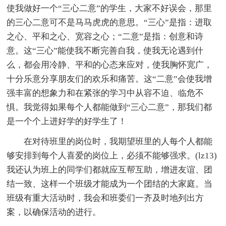
使我做好一个“三心二意”的学生，大家不好误会，那里
的三心二意可不是马马虎虎的意思。“三心”是指：进取
之心、平和之心、宽容之心；“二意”是指：创意和诗
意。这“三心”能使我不断完善自我，使我无论遇到什
么，都会用冷静、平和的心态来应对，使我胸怀宽广，
十分乐意分享朋友们的欢乐和痛苦。这“二意”会使我增
强丰富的想象力和在紧张的学习中从容不迫、临危不
惧。我觉得如果每个人都能做到“三心二意”，那我们都
是一个个上进好学的好学生了！
在对待班里的岗位时，我期望班里的人每个人都能
够安排到每个人喜爱的岗位上，必须不能够强求。(lz13)
我还认为班上的同学们都就应互帮互助，增进友谊、团
结一致、这样一个班级才能成为一个团结的大家庭。当
班级有重大活动时，我会和班委们一齐及时地列出方
案，以确保活动的进行。