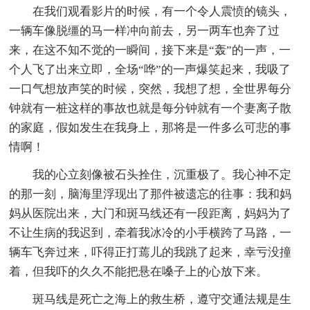
在我们观看影片的时候，有一个令人震愤的镜头，
一辆车像脱缰的马一样冲向前去，另一两车也奔了过
来，在这不知不觉的一瞬间，接下来是“轰”的一声，一
个人飞了出来立即，全场“哗”的一声爆笑起来，我吸了
一口气想放声笑的时候，突然，我想了想，全世界每分
钟就有一桩这样的事故也就是每分钟就有一个妻离子散
的家庭，假如发生在我身上，那将是一件多么可悲的事
情啊！
我的心立刻像被石头拴住，沉重极了。我心神不定
的那一刻，脑海里浮现出了那件被遗忘的往事：我和妈
妈从医院出来，大门和斑马线还有一段距离，妈妈为了
不让生病的我迟到，牵着我冰冷的小手横跨了马路，一
辆车飞奔过来，吓得正打蔫儿的我跳了起来，幸亏没撞
着，但我吓的久久不能把悬在嗓子上的心放下来。
斑马线是死亡之海上的救生桥，遵守交通法规是生