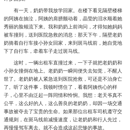
有一天，奶奶带我放学回家。在楼下看见隔壁楼梯
的阿姨在抽泣，阿姨的肩膀颤动着，晶莹的泪水顺着她
秀丽的脸颊流下来。我和奶奶上前询问，才得知她妈妈
被车撞到，送到医院急救的消息：那天下午，隔壁老奶
奶骑着自行车接小孙女回家，来到斑马线前，她自觉地
下了自行车，牵着车子走过斑马线。
这时，一辆出租车直撞过来，一下子就把老奶奶和
小孙女撞倒在地上。老奶奶一瞬间便失去知觉，不醒人
世了。老奶奶被人紧急送到医院抢救，可还是不治身亡
了。听了这件事，我顿时愣住了，看着阿姨伤心的样
子，心里不由泛起一阵同情和怜悯。我想：老天爷真不
公平，这么好的人，这么善良的老奶奶，却因一场交通
事故被夺去了宝贵的生命。如果那位出租车司机遵守交
通规则，在斑马线前减慢速度，让老奶奶和行人先过，
再慢慢驾车离去。就不会造成这起悲惨的事故。