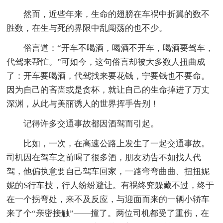
然而，近些年来，生命的翅膀在车祸中折翼的数不
胜数，在生与死的界限中乱闯荡的也不少。
俗言道：“开车不喝酒，喝酒不开车，喝酒要驾车，
代驾来帮忙。”可如今，这句俗言却被大多数人扭曲成
了：开车要喝酒，代驾找来要花钱，宁要钱也不要命。
因为自己的吝啬或是贪杯，就让自己的生命掉进了万丈
深渊，从此与美丽诱人的世界挥手告别！
记得许多交通事故都因酒驾而引起。
比如，一次，在高速公路上发生了一起交通事故。
司机因在驾车之前喝了很多酒，朋友劝告不如找人代
驾，他偏执意要自己驾车回家，一路弯弯曲曲、扭扭妮
妮的S行车技，行人纷纷避让。有祸终究躲藏不过，终于
在一个拐弯处，来不及反应，与迎面而来的一辆小轿车
来了个“亲密接触”——撞了。两位司机都受了重伤，在