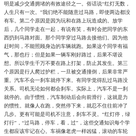
明是减少交通拥堵的有效途径之一。俗话说“红灯无数，
人生只有一次。”我们绝不能随意过马路，即使两边都没
有车。第二个原因是因为玩和在路上玩造成的。放学
后，几个同学走在一起，有说有笑，有时会把同学的东
西扔到马路对面。那个同学穿过马路去接他们。因为他
赶时间，不能照顾身边的车辆就跑。如果这个同学有福
气，那也行；但是如果一辆车刚好路过，后果不堪设
想。所以学生千万不要在路上打架，防止其发生。第三
个原因是行人爬过护栏，一旦被交通撞倒，后果非常严
重。汽车不会一刹车就停下来。有同学觉得乱过马路没
关系。司机无论如何都会刹车。实际上，汽车不是一刹
就停的。由于惯性，汽车制动后会向前滑行，这就是力
的惯性。就像人在跑，突然停下来，就忍不住往前冲了
几步。更有可能是司机不注意，刹车不灵。“红灯停，绿
灯行”，“过马路，停车，看，过”，这些交通知识每个学
生都应该牢记在心。车祸像老虎一样凶猛，滚动的车轮