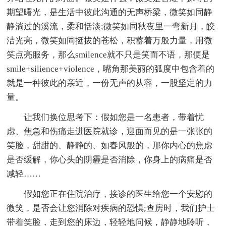
期望曙光，是生活中彼此沟通的无声桥梁，微笑如同静
静淌过的溪流，柔和恬淡;微笑如同秋夜里一弯新月，皎
洁光亮，微笑如同挺拔的苍松，积蓄着万般力量，用微
笑点亮服务，那么smilence就不只是笑而不语，那便是
smile+silience+violence，嘴角那美丽的弧度中包含着的
就是一种彼此的亲近，一份无声的从容，一股坚定的力
量。
让我们换位思考下：假如您是一名患者，带着忧
虑、焦急和伤痛走进医院就诊，迎面而见的是一张张的
笑脸，甜甜的、静静的、如春风般的，那你内心的焦虑
是否缓解，你心头的阴霾是否消除，你身上的病痛是否
减轻……
假如您正在住院治疗，接诊的医生给您一个安慰的
微笑，是否会让您消除对疾病的恐惧;查房时，我们护士
带着笑脸，走到您的床边，轻轻地问候，静静地聆听，