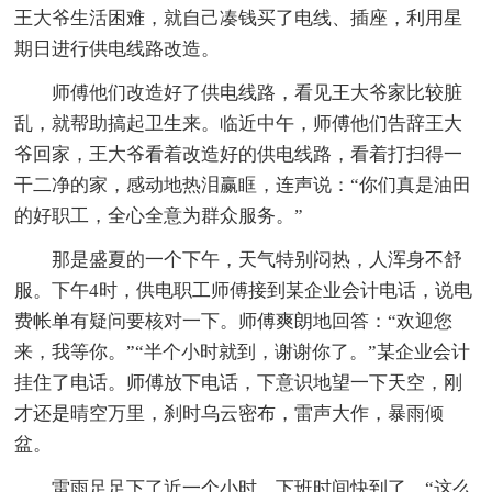
王大爷生活困难，就自己凑钱买了电线、插座，利用星
期日进行供电线路改造。
师傅他们改造好了供电线路，看见王大爷家比较脏
乱，就帮助搞起卫生来。临近中午，师傅他们告辞王大
爷回家，王大爷看着改造好的供电线路，看着打扫得一
干二净的家，感动地热泪赢眶，连声说：“你们真是油田
的好职工，全心全意为群众服务。”
那是盛夏的一个下午，天气特别闷热，人浑身不舒
服。下午4时，供电职工师傅接到某企业会计电话，说电
费帐单有疑问要核对一下。师傅爽朗地回答：“欢迎您
来，我等你。”“半个小时就到，谢谢你了。”某企业会计
挂住了电话。师傅放下电话，下意识地望一下天空，刚
才还是晴空万里，刹时乌云密布，雷声大作，暴雨倾
盆。
雷雨足足下了近一个小时，下班时间快到了，“这么