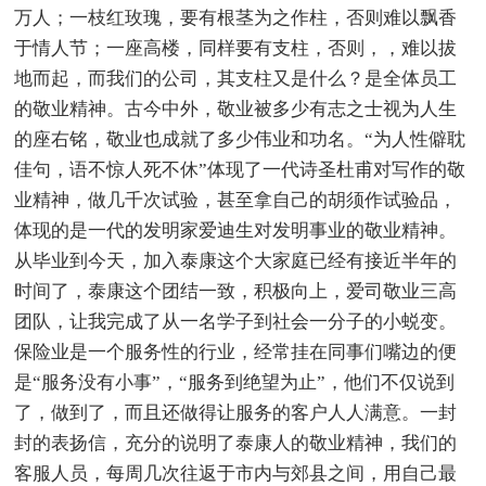
万人；一枝红玫瑰，要有根茎为之作柱，否则难以飘香
于情人节；一座高楼，同样要有支柱，否则，，难以拔
地而起，而我们的公司，其支柱又是什么？是全体员工
的敬业精神。古今中外，敬业被多少有志之士视为人生
的座右铭，敬业也成就了多少伟业和功名。“为人性僻耽
佳句，语不惊人死不休”体现了一代诗圣杜甫对写作的敬
业精神，做几千次试验，甚至拿自己的胡须作试验品，
体现的是一代的发明家爱迪生对发明事业的敬业精神。
从毕业到今天，加入泰康这个大家庭已经有接近半年的
时间了，泰康这个团结一致，积极向上，爱司敬业三高
团队，让我完成了从一名学子到社会一分子的小蜕变。
保险业是一个服务性的行业，经常挂在同事们嘴边的便
是“服务没有小事”，“服务到绝望为止”，他们不仅说到
了，做到了，而且还做得让服务的客户人人满意。一封
封的表扬信，充分的说明了泰康人的敬业精神，我们的
客服人员，每周几次往返于市内与郊县之间，用自己最