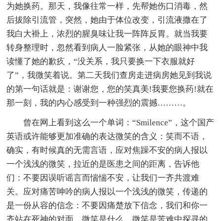
为她换药。那天，我像往常一样，先帮她伤口消毒，然
后拔除引流管，突然，她由于体位改变，引流液撒在了
我白大褂上，浓烈的腥臭味让我一阵阵反胃。就当我要
转身整理时，忽然看到病人一脸紧张，从她的眼神中我
读懂了她的歉疚，“没关系，我只要换一下衣服就好
了”，我微笑着说。第二天我们查房走进病房她见到我说
的第一句话就是：谢谢您，您的笑真美!我要您换药!就在
那一刻，我的内心感受到一种强烈的震撼………。
曾在网上看到这么一个单词：“Smilence”，这个国产
英语或许能够更加准确的表达微笑的含义：笑而不语，
确实，有时候真的无需言语，应对焦躁不安的病人报以
一个浅浅的微笑，拉近的是医患之间的距离，告诉他
们：不要因误听谣言而惴惴不安，让我们一齐共渡难
关。应对痛苦呻吟的病人报以一个浅浅的微笑，传递的
是一份从容的信念：不要因痛楚放下信念，我们和你一
齐站在死神的对面。微笑是什么，微笑是苦难中探寻的