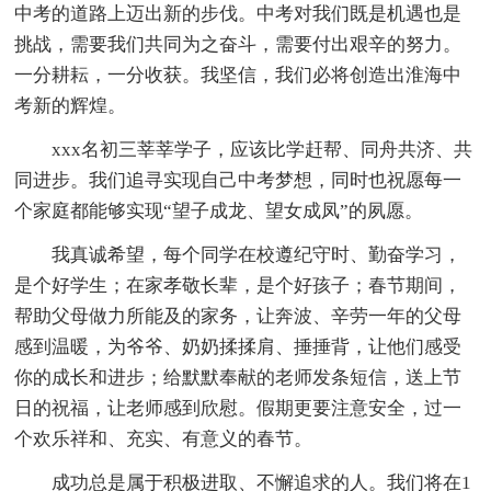
中考的道路上迈出新的步伐。中考对我们既是机遇也是
挑战，需要我们共同为之奋斗，需要付出艰辛的努力。
一分耕耘，一分收获。我坚信，我们必将创造出淮海中
考新的辉煌。
xxx名初三莘莘学子，应该比学赶帮、同舟共济、共
同进步。我们追寻实现自己中考梦想，同时也祝愿每一
个家庭都能够实现“望子成龙、望女成凤”的夙愿。
我真诚希望，每个同学在校遵纪守时、勤奋学习，
是个好学生；在家孝敬长辈，是个好孩子；春节期间，
帮助父母做力所能及的家务，让奔波、辛劳一年的父母
感到温暖，为爷爷、奶奶揉揉肩、捶捶背，让他们感受
你的成长和进步；给默默奉献的老师发条短信，送上节
日的祝福，让老师感到欣慰。假期更要注意安全，过一
个欢乐祥和、充实、有意义的春节。
成功总是属于积极进取、不懈追求的人。我们将在1