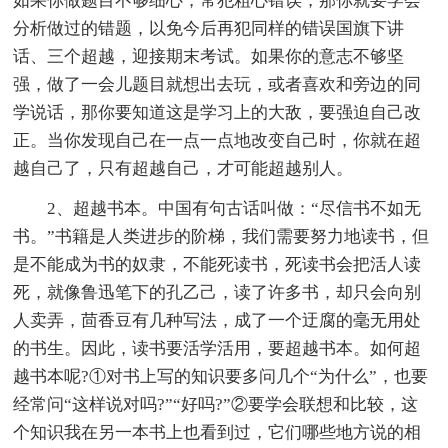
如果你做题目不够细心，常犯粗心错误，那你就要学会
分析做过的错题，以免今后再犯同样的错误国旗下讲
话、三个超越，迎接期末考试。如果你的意志不够坚
强，做了一会儿题目就想出去玩，或者喜欢和旁边的同
学说话，那你要知道这是学习上的大敌，要强迫自己改
正。当你发现自己在一点一点地改变自己时，你就在超
越自己了，只有超越自己，才可能超越别人。
2、超越书本。中国有句古话叫做：“尽信书不如无
书。”书籍是人类进步的阶梯，我们需要努力地读书，但
是不能成为书的奴隶，不能死读书，死读书会把活人读
死，就像鲁迅笔下的孔乙己，读了许多书，却只会向别
人卖弄，茴香豆有几种写法，成了一个迂腐的毫无用处
的书生。因此，读书要活学活用，要超越书本。如何超
越书本呢?①对书上写的知识要多问几个“为什么”，也要
经常问“这样说对吗?”“好吗?”②要学会联想和比较，这
个知识我在另一本书上也看到过，它们哪些地方说的相