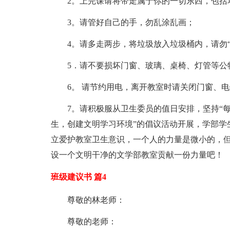
2。上完课请将带走属于你的一切东西，包括
3。请管好自己的手，勿乱涂乱画；
4。请多走两步，将垃圾放入垃圾桶内，请勿“
5．请不要损坏门窗、玻璃、桌椅、灯管等公
6。 请节约用电，离开教室时请关闭门窗、
7。请积极服从卫生委员的值日安排，坚持“每
生，创建文明学习环境”的倡议活动开展，学部学
立爱护教室卫生意识，一个人的力量是微小的，
设一个文明干净的文学部教室贡献一份力量吧！
班级建议书 篇4
尊敬的林老师：
尊敬的老师：