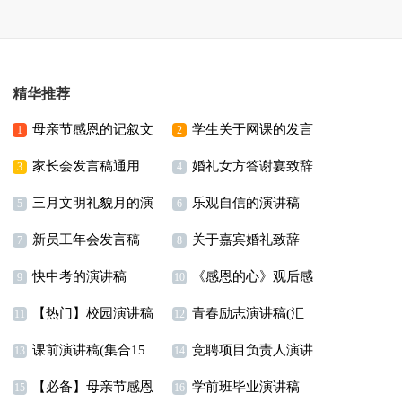
精华推荐
母亲节感恩的记叙文
学生关于网课的发言
1
2
家长会发言稿通用
婚礼女方答谢宴致辞
稿
3
4
三月文明礼貌月的演
乐观自信的演讲稿
15篇
5
6
新员工年会发言稿
关于嘉宾婚礼致辞
讲稿
7
8
快中考的演讲稿
《感恩的心》观后感
9
10
【热门】校园演讲稿
青春励志演讲稿(汇
11
12
课前演讲稿(集合15
竞聘项目负责人演讲
模板汇总7篇
编15篇)
13
14
【必备】母亲节感恩
学前班毕业演讲稿
篇)
稿
15
16