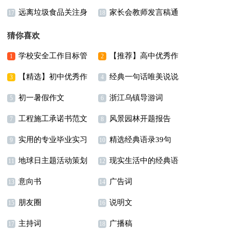
远离垃圾食品关注身
家长会教师发言稿通
演讲稿四篇
17
18
体健康演讲稿
用15篇
猜你喜欢
学校安全工作目标管
【推荐】高中优秀作
1
2
【精选】初中优秀作
经典一句话唯美说说
理责任书
文汇总九篇
3
4
初一暑假作文
浙江乌镇导游词
文汇编6篇
朋友圈110句
5
6
工程施工承诺书范文
风景园林开题报告
7
8
实用的专业毕业实习
精选经典语录39句
十篇
9
10
地球日主题活动策划
现实生活中的经典语
报告集合9篇
11
12
意向书
广告词
方案
录
13
14
朋友圈
说明文
15
16
主持词
广播稿
17
18