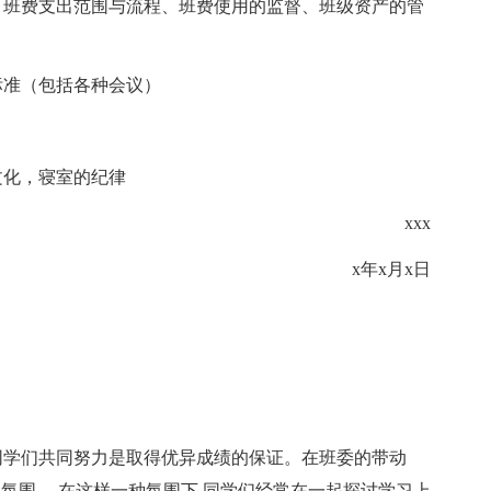
、班费支出范围与流程、班费使用的监督、班级资产的管
标准（包括各种会议）
文化，寝室的纪律
xxx
x年x月x日
同学们共同努力是取得优异成绩的保证。在班委的带动
氛围。 在这样一种氛围下,同学们经常在一起探讨学习上