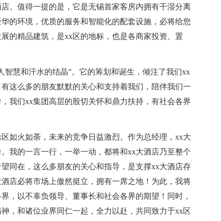
酒店。值得一提的是，它是无锡首家客房内拥有干湿分离
豪华的环境，优质的服务和智能化的配套设施，必将给您
展的精品建筑，是xx区的地标，也是各商家投资、置
x人智慧和汗水的结晶”。它的筹划和诞生，倾注了我们xx
，有这么多的朋友默默的关心和支持着我们，陪伴我们一
导，我们xx集团高层的殷切关怀和鼎力扶持，有社会各界
x区如火如荼，未来的竞争日益激烈。作为总经理，xx大
。我的一言一行，一举一动，都将和xx大酒店乃至整个
望同在，这么多朋友的关心和指导，是支撑xx大酒店存
大酒店必将市场上傲然挺立，拥有一席之地！为此，我将
各界，以不辜负领导、董事长和社会各界的期望！同时，
精神，和诸位业界同仁一起，全力以赴，共同致力于xx区