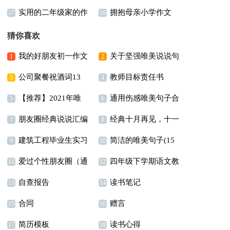
实用的二年级家的作
拥抱母亲小学作文
300字合集五篇
文汇总9篇
17
18
文合集6篇
猜你喜欢
我的好朋友初一作文
关于坚强唯美说说句
1
2
公司聚餐祝酒词13
教师目标责任书
(15篇)
子（精选60句）
3
4
【推荐】2021年唯
通用伤感唯美句子合
篇
5
6
朋友圈经典说说汇编
经典十月再见，十一
美的句子集合36条
集78句
7
8
建筑工程毕业生实习
简洁的唯美句子(15
15篇
月你好语录座右铭（精
9
10
爱过个性朋友圈（通
四年级下学期语文教
报告5篇
篇)
11
选100句）
12
自查报告
读书笔记
用40句）
学计划汇总5篇
13
14
合同
赠言
15
16
简历模板
读书心得
17
18