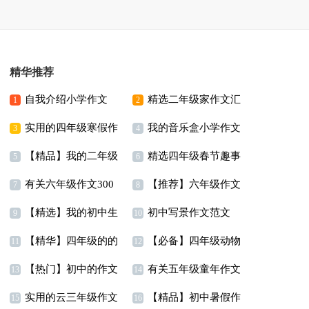
精华推荐
自我介绍小学作文
精选二年级家作文汇
1
2
实用的四年级寒假作
我的音乐盒小学作文
15篇
编八篇
3
4
【精品】我的二年级
精选四年级春节趣事
文四篇
5
6
有关六年级作文300
【推荐】六年级作文
作文300字集合九篇
作文合集10篇
7
8
【精选】我的初中生
初中写景作文范文
字集锦9篇
集合7篇
9
10
【精华】四年级的的
【必备】四年级动物
活作文汇总六篇
11
12
【热门】初中的作文
有关五年级童年作文
暑假作文四篇
作文汇总五篇
13
14
实用的云三年级作文
【精品】初中暑假作
300字合集十篇
合集8篇
15
16