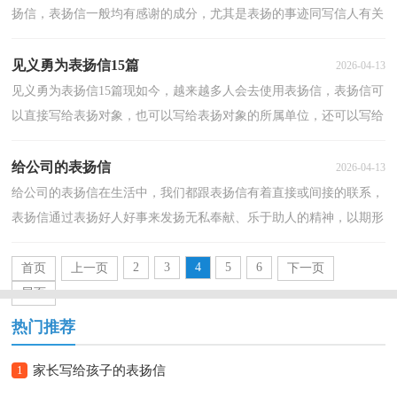
扬信，表扬信一般均有感谢的成分，尤其是表扬的事迹同写信人有关
时，更要在表扬信中表达出自己的谢意。相信很多朋友...
见义勇为表扬信15篇
2026-04-13
见义勇为表扬信15篇现如今，越来越多人会去使用表扬信，表扬信可
以直接写给表扬对象，也可以写给表扬对象的所属单位，还可以写给
报刊社、电台、电视台等新闻媒体。那要怎么写好表扬...
给公司的表扬信
2026-04-13
给公司的表扬信在生活中，我们都跟表扬信有着直接或间接的联系，
表扬信通过表扬好人好事来发扬无私奉献、乐于助人的精神，以期形
成良好的社会风气。还是对表扬信一筹莫展吗？下面是...
2
3
4
5
6
首页
上一页
下一页
尾页
热门推荐
1
家长写给孩子的表扬信