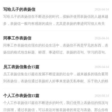
要在表扬信中表达出自己的谢意。相信写表扬信是一个...
写给儿子的表扬信
2026-04-14
写给儿子的表扬信在不断进步的时代，接触并使用表扬信的人越来越
多，表扬信一般均有感谢的成分，尤其是表扬的事迹同写信人有关
时，更要在表扬信中表达出自己的谢意。写起表扬信来就...
同事工作表扬信
2026-04-14
同事工作表扬信在现在的社会生活中，表扬信不再是罕见的东西，表
扬信的格式包含标题、称谓、事迹经过、表扬的语句、学习的语句。
那么一般表扬信是怎么写的呢？以下是小编精心整理...
员工表扬信集合15篇
2026-04-14
员工表扬信集合15篇在发展不断提速的社会中，越来越多的场合要用
到表扬信，表扬信通过表扬好人好事来发扬无私奉献、乐于助人的精
神，以期形成良好的社会风气。如何写一份恰当的表...
个人工作表扬信15篇
2026-04-14
个人工作表扬信15篇在不断进步的时代，我们使用上表扬信的情况与
日俱增，通过表扬信，可以表达对被表扬者的肯定与表扬。那么你有