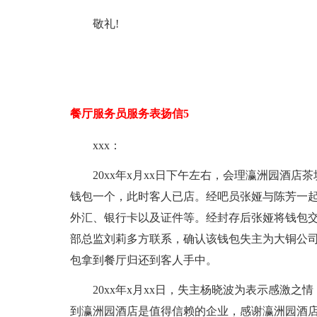
敬礼!
餐厅服务员服务表扬信5
xxx：
20xx年x月xx日下午左右，会理瀛洲园酒
钱包一个，此时客人已店。经吧员张娅与陈芳一起
外汇、银行卡以及证件等。经封存后张娅将钱包
部总监刘莉多方联系，确认该钱包失主为大铜公司客
包拿到餐厅归还到客人手中。
20xx年x月xx日，失主杨晓波为表示感激
到瀛洲园酒店是值得信赖的企业，感谢瀛洲园酒