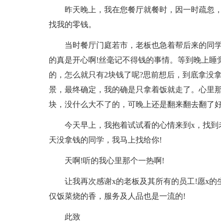
昨天晚上，我在您餐厅就餐时，因一时疏忽
找我的零钱。
当时餐厅门庭若市，老板也急着帮后来的同
的真是开心啊!丝毫记不得钱的事情。等到晚上睡
的，怎么就只有2块钱了呢?思前想后，到底拿没
景，最终确定，我的确是只拿着饭就走了。心里那个
块，没什么大不了的，可晚上还是翻来翻去翻了好
今天早上，我抱着试试看的心情来到x，找到
天没拿钱的同学，我马上找给你!
天啊!听的我心里那个一热啊!
让我再次感谢x的老板及其所有的员工!愿x的
仅饭菜烧的香，服务及人品也是一流的!
此致