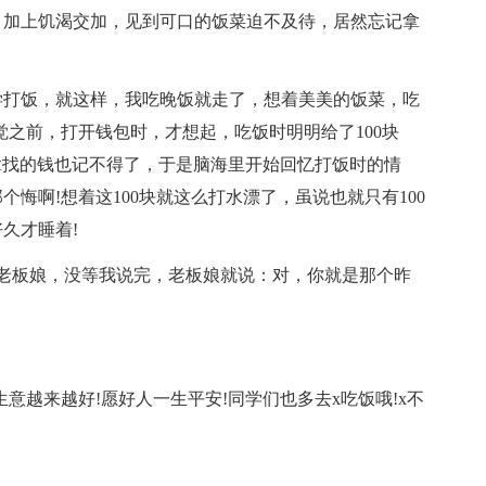
，加上饥渴交加，见到可口的饭菜迫不及待，居然忘记拿
学打饭，就这样，我吃晚饭就走了，想着美美的饭菜，吃
觉之前，打开钱包时，才想起，吃饭时明明给了100块
拿找的钱也记不得了，于是脑海里开始回忆打饭时的情
悔啊!想着这100块就这么打水漂了，虽说也就只有100
久才睡着!
老板娘，没等我说完，老板娘就说：对，你就是那个昨
生意越来越好!愿好人一生平安!同学们也多去x吃饭哦!x不