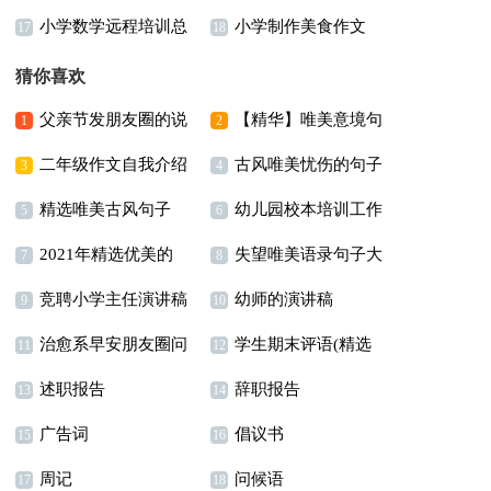
小学数学远程培训总
小学制作美食作文
作文300字七篇
300字合集5篇
17
18
结
猜你喜欢
父亲节发朋友圈的说
【精华】唯美意境句
1
2
二年级作文自我介绍
古风唯美忧伤的句子
说6篇
子锦集79条
3
4
精选唯美古风句子
幼儿园校本培训工作
5
6
2021年精选优美的
失望唯美语录句子大
90句
总结
7
8
竞聘小学主任演讲稿
幼师的演讲稿
晚安朋友圈问候语集锦
全（通用100句）
9
10
治愈系早安朋友圈问
学生期末评语(精选
六篇
75条
11
12
述职报告
辞职报告
候语42句
15篇)
13
14
广告词
倡议书
15
16
周记
问候语
17
18