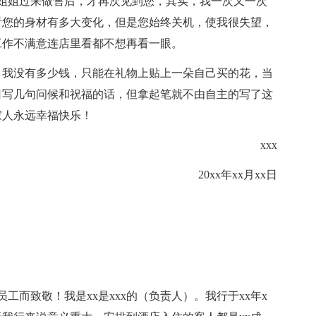
和您姐姐过来做售后，才再次见到您，其实，我一次又一次
看您的身材有多大变化，但是您始终关机，使我很失望，
工作不满意连店里看都不想再看一眼。
，我没有多少钱，只能在礼物上贴上一朵自己买的花，当
日写几句问候和祝福的话，但拿起笔就不由自主的写了这
家人永远幸福快乐！
xxx
20xx年xx月xx日
员工而致敬！我是xx是xxx的（负责人）。我行于xx年x