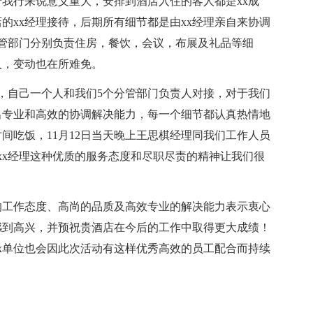
于我行来说意义重大，安排到酒店入住的客人都是xx成
的xx经理接待，后期所有细节都是由xx经理亲自来协调
分管部门分别负责住房，餐饮，会议，布展及礼品等细
入，变动也在所难免。
酒店，自己一个人和我们5个分管部门负责人对接，对于我们
出专业和高效的协调解决能力，每一个细节都认真热情地
间吃饭，11月12日当天晚上王思棋经理同我们工作人员
xx经理这种优质的服务态度和尽职尽责的精神让我们很
的工作态度、高尚的品质及高效专业的解决能力表示衷心
感到高兴，并预祝贵酒店在今后的工作中取得更大成绩！
xx单位也会因此次活动有这样优秀高效的员工配合而持续