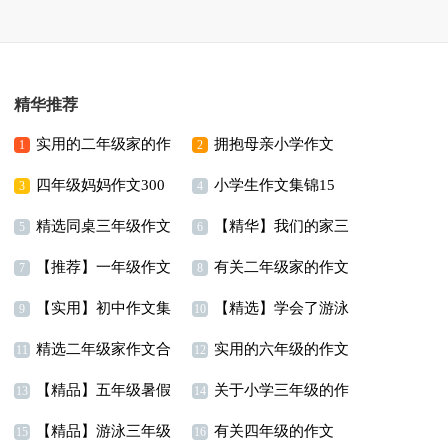
精华推荐
实用的二年级家的作
拥抱母亲小学作文
1
2
四年级妈妈作文300
小学生作文集锦15
文合集6篇
3
4
精选同桌三年级作文
【精华】我们的家三
字汇编5篇
篇
5
6
【推荐】一年级作文
有关二年级家的作文
300字汇总5篇
年级作文汇编5篇
7
8
【实用】初中作文集
【精选】学会了游泳
汇总七篇
合集八篇
9
10
精选二年级家作文合
实用的六年级的作文
锦4篇
三年级作文300字3篇
11
12
【精品】五年级暑假
关于小学三年级的作
集九篇
300字集锦9篇
13
14
【精品】游泳三年级
有关四年级的作文
作文汇总9篇
文三篇
15
16