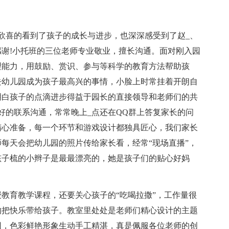
欣喜的看到了孩子的成长与进步，也深深感受到了赵_、
感谢!小托班的三位老师专业敬业，擅长沟通。面对刚入园
理能力，用鼓励、赏识、参与等科学的教育方法帮助孩
去幼儿园成为孩子最高兴的事情，小脸上时常挂着开朗自
明白孩子的点滴进步得益于园长的直接领导和老师们的共
好的联系沟通，常常晚上_点还在QQ群上答复家长的问
精心准备，每一个环节和游戏设计都独具匠心，我们家长
每天会把幼儿园的照片传给家长看，经常“现场直播”，
孩子梳的小辫子是最最漂亮的，她是孩子们的贴心好妈
教育教学课程，还要关心孩子的“吃喝拉撒”，工作量很
的把快乐带给孩子。教室里处处是老师们精心设计的主题
围，色彩鲜艳形象生动手工精湛，真是佩服各位老师的创