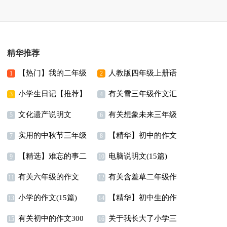
精华推荐
【热门】我的二年级
人教版四年级上册语
1
2
小学生日记【推荐】
有关雪三年级作文汇
作文300字锦集10篇
文教学计划
3
4
文化遗产说明文
有关想象未来三年级
编9篇
5
6
实用的中秋节三年级
【精华】初中的作文
作文300字三篇
7
8
【精选】难忘的事二
电脑说明文(15篇)
作文七篇
300字锦集9篇
9
10
有关六年级的作文
有关含羞草二年级作
年级作文300字锦集8篇
11
12
小学的作文(15篇)
【精华】初中生的作
300字四篇
文锦集8篇
13
14
有关初中的作文300
关于我长大了小学三
文合集5篇
15
16