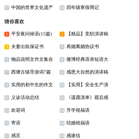
中国的世界文化遗产
四年级寒假周记
字合集七篇
年级作文合集8篇
17
18
小学作文
猜你喜欢
平安夜问候语(15篇)
【精品】竞职演讲稿
1
2
夫妻出轨保证书
再婚离婚协议书
汇编七篇
3
4
物品说明文作文集合
微博经典语录短语大
5
6
西塘古镇导游词7篇
感恩大自然的演讲稿
八篇
全
7
8
实用的初中生的作文
【实用】安全生产演
9
10
义诊活动总结
《遗愿清单》观后感
300字汇编5篇
讲稿四篇
11
12
欢迎词
升学祝福语
13
14
寄语
结婚祝福语
15
16
感言
感谢信
17
18