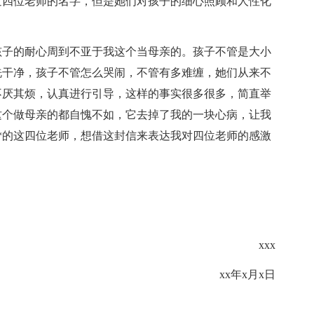
道四位老师的名字，但是她们对孩子的细心照顾和人性化
孩子的耐心周到不亚于我这个当母亲的。孩子不管是大小
洗干净，孩子不管怎么哭闹，不管有多难缠，她们从来不
不厌其烦，认真进行引导，这样的事实很多很多，简直举
这个做母亲的都自愧不如，它去掉了我的一块心病，让我
*的这四位老师，想借这封信来表达我对四位老师的感激
xxx
xx年x月x日