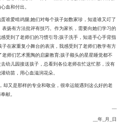
的心血和付出。
蛋谁爱啃鸡腿;她们对每个孩子如数家珍，知道谁又叮了
，表扬有方法批评有技巧。作为家长，需要向她们学习的
感受到了老师们的习惯引导;孩子洗手，知道手心手背指
孩子在家重复小舞台的表演，我感受到了老师们教学有方
了老师们艺术熏陶的启蒙教育;孩子额头的星星睡觉都不
次去幼儿园接送孩子，总看到各位老师在忙这忙那，没有
浇灌幼苗，用心血滋润花朵。
丽，却又是那样的专业和敬业，很幸运能遇到这么好的老
与奉献。
__
__年_月_日